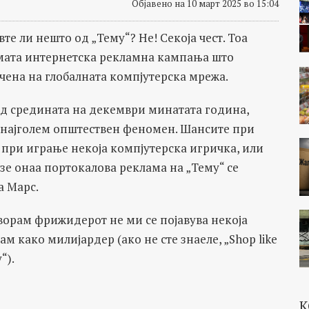
Објавено на 10 март 2025 во 15:04
те ли нешто од „Тему“? Не! Секоја чест. Тоа
емата интернетска рекламна кампања што
чена на глобалната компјутерска мрежа.
д средината на декември минатата година,
а најголем општествен феномен. Шансите при
и при играње некоја компјутерска игричка, или
езе онаа портокалова реклама на „Тему“ се
а Марс.
творам фрижидерот не ми се појавува некоја
м како милијардер (ако не сте знаеле, „Shop like
“).
К