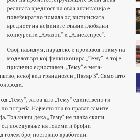
реалната вредност на оваа апликација е
повеќекратно помала од вистинската
вредност на нејзините главни глобални
конкуренти „Амазон“ и „Алиекспрес“.
Овој, навидум, парадокс е производ токму на
моделот врз кој функционира „Тему“. А тој е
прилично едноставен. „Тему“ е мега-
штво, некој вид грандиозен „Пазар 3“. Само што
роизводи.
 од „Тему“, затоа што „Тему“ единствено ги
по потреба. Најчесто тоа го прават самите
а. Тоа значи дека „Тему“ не плаќа скапи
 од поседување на големи и бројни
 голем број постојано вработени.