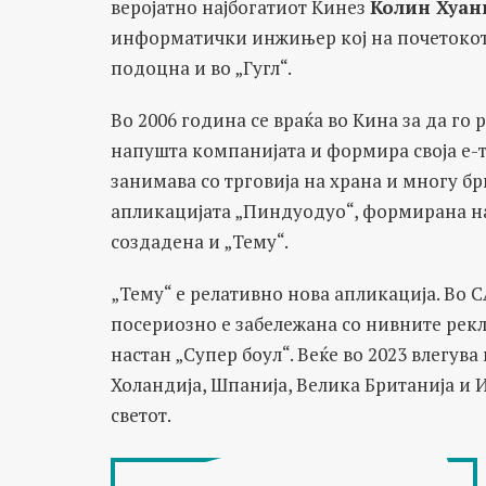
веројатно најбогатиот Кинез
Колин Хуан
информатички инжињер кој на почетокот н
подоцна и во „Гугл“.
Во 2006 година се враќа во Кина за да го р
напушта компанијата и формира своја е-тр
занимава со трговија на храна и многу бр
апликацијата „Пиндуодуо“, формирана на
создадена и „Тему“.
„Тему“ е релативно нова апликација. Во С
посериозно е забележана со нивните рек
настан „Супер боул“. Веќе во 2023 влегува
Холандија, Шпанија, Велика Британија и Ит
светот.