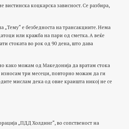
ие вистинска коцкарска зависност. Се разбира,
а „Тему“ е безбедноста на трансакциите. Нема
атоци или кражба на пари од сметка. А веќе
ти стоката во рок од 90 дена, што дава
асно како можам од Македонија да вратам стока
и износам три месеци, повторно можам да ги
одите мислам дека од овие краишта никој не се
рација „ПДД Холдинг“, во сопственост на