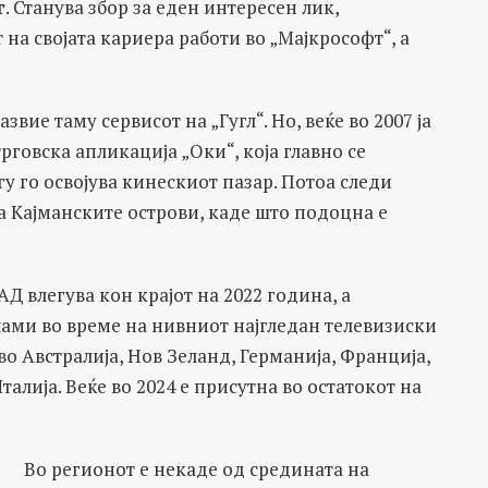
г
. Станува збор за еден интересен лик,
а својата кариера работи во „Мајкрософт“, а
азвие таму сервисот на „Гугл“. Но, веќе во 2007 ја
говска апликација „Оки“, која главно се
гу го освојува кинескиот пазар. Потоа следи
 Кајманските острови, каде што подоцна е
АД влегува кон крајот на 2022 година, а
лами во време на нивниот најгледан телевизиски
 во Австралија, Нов Зеланд, Германија, Франција,
алија. Веќе во 2024 е присутна во остатокот на
Во регионот е некаде од средината на