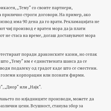
фикасен, „Тему“ со своите партнери,
а прилично строги договори. На пример, ако
извод има 90 дена да го врати. Рекламацијата не
т чиј производ е вратен мора да ја плати
от не стаса на време, догаш доставувачот мора
тестираат поради драконските казни, но сепак
 што „Тему“ им е единствената шанса да се
води подалеку од градот каде што се сместени.
на големи корпорации или познати фирми.
, „Диор“ или „Најк“.
ролањето по илјадниците производи, можете да
азлични цени. Всушност, станува збор за