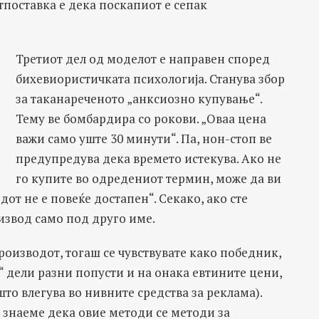
тпоставка е дека поскапиот е сепак
Третиот дел од моделот е направен според
бихевиористичката психологија. Станува збор
за таканареченото „анксиозно купување“.
Тему ве бомбардира со рокови. „Оваа цена
важи само уште 30 минути“. Па, нон-стоп ве
предупредува дека времето истекува. Ако не
го купите во одредениот термин, може да ви
дот не е повеќе достапен“. Секако, ако сте
оизвод само под друго име.
производот, тогаш се чувствувате како победник,
у“ дели разни попусти и на онака евтините цени,
то влегува во нивните средства за реклама).
 знаеме дека овие методи се методи за