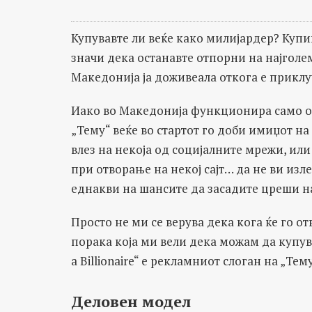
Купувавте ли веќе како милијардер? Купив
значи дека останавте отпорни на најгол
Македонија ја доживеала откога е приклу
Иако во Македонија функционира само о
„Тему“ веќе во стартот го доби имиџот н
влез на некоја од социјалните мрежи, ил
при отворање на некој сајт… да не ви изл
еднакви на шансите да засадите цреши н
Просто не ми се верува дека кога ќе го о
порака која ми вели дека можам да купува
a Billionaire“ е рекламниот слоган на „Тему
Деловен модел