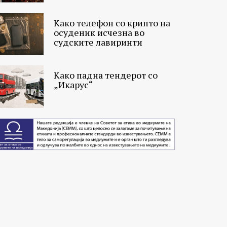
Како телефон со крипто на
осуденик исчезна во
судските лавиринти
Како падна тендерот со
„Икарус“