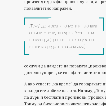
производ од двајца произведувачи, а пре
поквалитетно направен.
„Тему“ дели разни попусти и на онака
евтините цени, па дури и бесплатни
производи (трошок што влегува во
нивните средства за реклама)
се случи да наидете на пораката „произво
доволно упорен, ќе го најдете истиот пр
А ако успеете „на време“ да го нарачате 
како да сте добиле на лото. Натаму, „Тем
па дури и бесплатни производи (трошок ш
Токму од бихевиористичката психологија