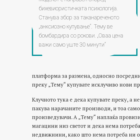
бихевиористичката психологија.
Станува збор за таканареченото
„анксиозно купување“. Тему ве
бомбардира со рокови. „Оваа цена
важи само уште 30 минути“
платформа за размена, односно посредни
преку „Тему“ купувате исклучиво нови п
Клучното тука е дека купувате преку, а не
пакува нарачаните производи, и тоа само 
произведувачи. А „Тему“ наплаќа провизиј
магацини низ светот и дека нема потреба
недвижнини, како што нема потреба ни од