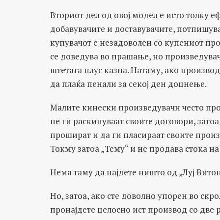
Вториот дел од овој модел е исто толку е
добавувачите и доставувачите, потпишув
купувачот е незадоволен со купениот про
се доведува во прашање, но произведувачо
штетата плус казна. Натаму, ако производ
да плаќа пенали за секој ден доцнење.
Малите кинески произведувачи често про
не ги раскинуваат своите договори, затоа
прошират и да ги пласираат своите произ
Токму затоа „Тему“ и не продава стока 
Нема таму да најдете ништо од „Луј Витон“
Но, затоа, ако сте доволно упорен во ск
пронајдете целосно ист производ со две р