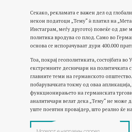
Секако, рекламата е важен дел од глобалн
некои податоци „Тему“ ѝ платил на „Мета
Инстаграм, меѓу другото) повеќе од две 
политика вродува со плод. Само во Герма
основа се испорачуваат дури 400.000 пра
Тоа, покрај геополитиката, состојбата во
екстремните десничари на политичката сц
главните теми на германското општество
побарувачката токму од оваа апликација,
функционирањето на германската трговија
аналитичари велат дека „Тему“ не може да 
уште поевтин провајдер, што реално ќе н
Моделот е направен според