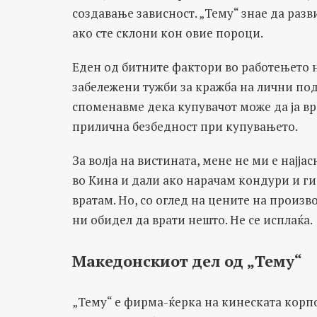
создавање зависност. „Тему“ знае да разв
ако сте склони кон овие пороци.
Еден од битните фактори во работењето н
забележени тужби за кражба на лични под
споменавме дека купувачот може да ја вра
прилична безбедност при купувањето.
За волја на вистината, мене не ми е најј
во Кина и дали ако нарачам кондури и г
вратам. Но, со оглед на цените на произв
ни обидел да врати нешто. Не се исплаќа.
Македонскиот дел од „Тему“
„Тему“ е фирма-ќерка на кинеската корпо