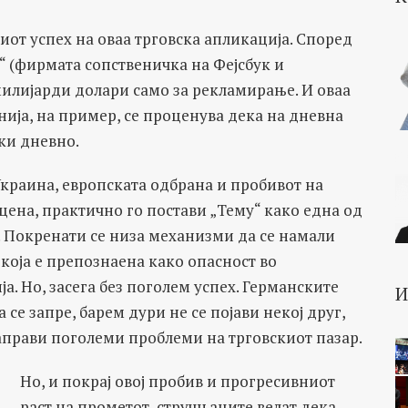
иот успех на оваа трговска апликација. Според
“ (фирмата сопственичка на Фејсбук и
милијарди долари само за рекламирање. И оваа
нија, на пример, се проценува дека на дневна
тки дневно.
 Украина, европската одбрана и пробивот на
ена, практично го постави „Тему“ како една од
. Покренати се низа механизми да се намали
 која е препознаена како опасност во
. Но, засега без поголем успех. Германските
се запре, барем дури не се појави некој друг,
аправи поголеми проблеми на трговскиот пазар.
Но, и покрај овој пробив и прогресивниот
раст на прометот, стручњаците велат дека