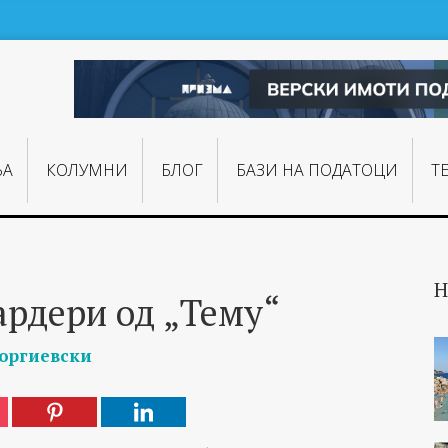
ЊA
КОЛУМНИ
БЛОГ
БАЗИ НА ПОДАТОЦИ
Т
Н
ардери од „Тему“
еоргиевски