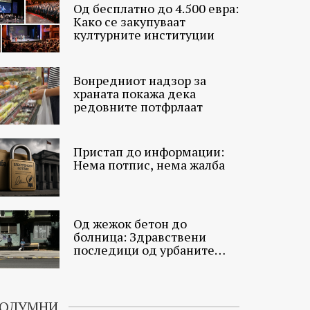
Од бесплатно до 4.500 евра:
Како се закупуваат
културните институции
Вонредниот надзор за
храната покажа дека
редовните потфрлаат
Пристап до информации:
Нема потпис, нема жалба
Од жежок бетон до
болница: Здравствени
последици од урбаните
топлински острови
ОЛУМНИ