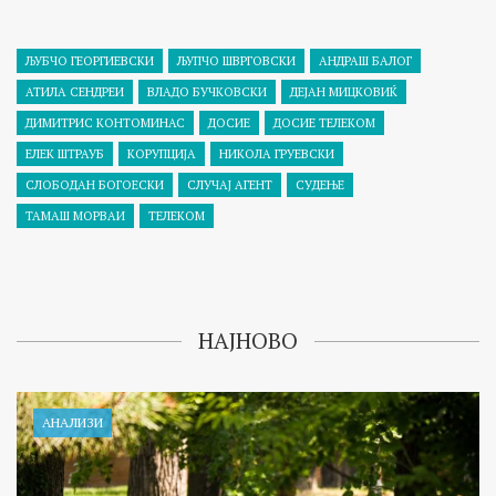
ЉУБЧО ГЕОРГИЕВСКИ
ЉУПЧО ШВРГОВСКИ
АНДРАШ БАЛОГ
АТИЛА СЕНДРЕИ
ВЛАДО БУЧКОВСКИ
ДЕЈАН МИЦКОВИЌ
ДИМИТРИС КОНТОМИНАС
ДОСИЕ
ДОСИЕ ТЕЛЕКОМ
ЕЛЕК ШТРАУБ
КОРУПЦИЈА
НИКОЛА ГРУЕВСКИ
СЛОБОДАН БОГОЕСКИ
СЛУЧАЈ АГЕНТ
СУДЕЊЕ
ТАМАШ МОРВАИ
ТЕЛЕКОМ
НАЈНОВО
АНАЛИЗИ