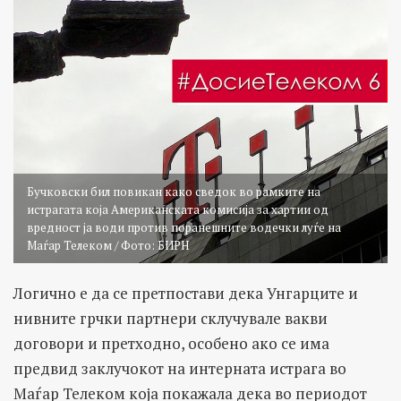
Бучковски бил повикан како сведок во рамките на
истрагата која Американската комисија за хартии од
вредност ја води против поранешните водечки луѓе на
Маѓар Телеком / Фото: БИРН
Логично е да се претпостави дека Унгарците и
нивните грчки партнери склучувале вакви
договори и претходно, особено ако се има
предвид заклучокот на интерната истрага во
Маѓар Телеком која покажала дека во периодот