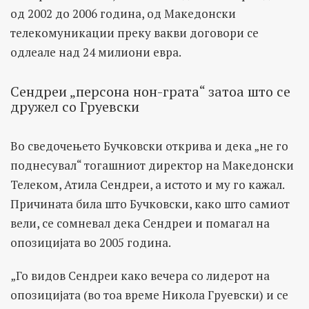
од 2002 до 2006 година, од Македонски
телекомуникации преку вакви договори се
одлеале над 24 милиони евра.
Сендреи „персона нон-грата“ затоа што се
дружел со Груевски
Во сведочењето Бучковски открива и дека „не го
поднесувал“ тогашниот директор на Македонски
Телеком, Атила Сендреи, а истото и му го кажал.
Причината била што Бучковски, како што самиот
вели, се сомневал дека Сендреи и помагал на
опозицијата во 2005 година.
„Го видов Сендреи како вечера со лидерот на
опозицијата (во тоа време Никола Груевски) и се