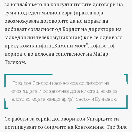
за исплаќањето на консултантските договори на
суми под еден милион евра (пракса која
овозможувала договорите да не мораат да
добиваат согласност од Бордот на директори на
Македонски телекомуникации) кое се одвивало
преку компанијата „Камени мост“, која во тој
период е во целосна сопственост на Маѓар
Телеком.
„Го видов Сендреи како вечера со лидерот на
опозицијата и се заколнав дека никогаш нема да
влезе во мојата канцеларија“, сведочи Бучковски
Се работи за серија договори кои Унгарците ги
потпишуваат со фирмите на Контоминас. Тие биле