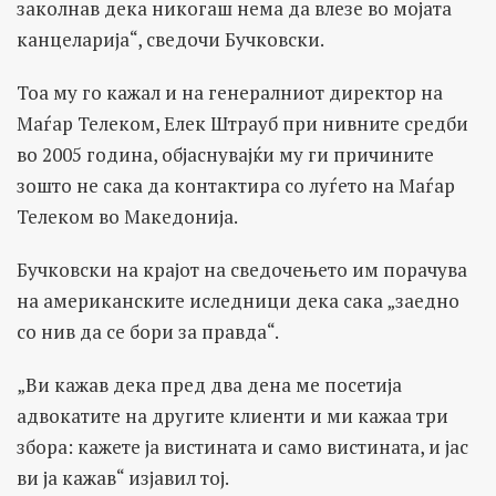
заколнав дека никогаш нема да влезе во мојата
канцеларија“, сведочи Бучковски.
Тоа му го кажал и на генералниот директор на
Маѓар Телеком, Елек Штрауб при нивните средби
во 2005 година, објаснувајќи му ги причините
зошто не сака да контактира со луѓето на Маѓар
Телеком во Македонија.
Бучковски на крајот на сведочењето им порачува
на американските иследници дека сака „заедно
со нив да се бори за правда“.
„Ви кажав дека пред два дена ме посетија
адвокатите на другите клиенти и ми кажаа три
збора: кажете ја вистината и само вистината, и јас
ви ја кажав“ изјавил тој.