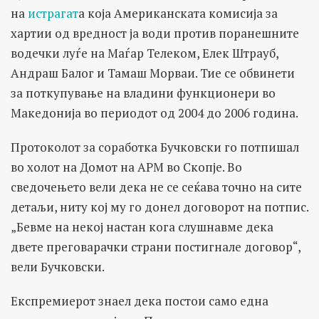
на
истрагат
а која Американската комисија за
хартии од вредност ја води против поранешните
водечки луѓе на Маѓар Телеком, Елек Штрауб,
Андраш Балог и Тамаш Морваи. Тие се обвинети
за поткупување на владини функционери во
Македонија во периодот од 2004 до 2006 година.
Протоколот за соработка Бучковски го потпишал
во холот на Домот на АРМ во Скопје. Во
сведочењето вели дека не се сеќава точно на сите
детаљи, ниту кој му го донел договорот на потпис.
„Бевме на некој настан кога слушнавме дека
двете преговарачки страни постигнале договор“,
вели Бучковски.
Експремиерот знаел дека постои само една