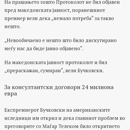
На прашањето зошто Протоколот не бил објавен
пред македонската јавност, поранешниот
премиер вели дека „немало потреба“ за такво
нешто.
„Невообичаено е нешто што било дискутирано
меѓу нас да биде јавно објавено“.
На македонската јавност протоколот и бил
„прераскажан, сумиран“, вели Бучковски.
За консултантски договори 24 милиона
евра
Експремиерот Бучковски на американските
иследници им открил и дека главниот проблем во
преговорите со Маѓар Телеком било откритието