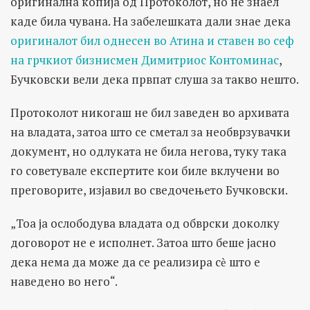
оригинална копија од Протоколот, но не знаел
каде била чувана. На забелешката дали знае дека
оригиналот бил однесен во Атина и ставен во сеф
на грчкиот бизнисмен Димитриос Контоминас
,
Бучковски вели дека првпат слуша за такво нешто.
Протоколот никогаш не бил заведен во архивата
на владата, затоа што се сметал за необврзувачки
документ, но одлуката не била негова, туку така
го советувале експертите кои биле вклучени во
преговорите, изјавил во сведочењето Бучковски.
„Тоа ја ослободува владата од обврски доколку
договорот не е исполнет. Затоа што беше јасно
дека нема да може да се реализира сѐ што е
наведено во него“.