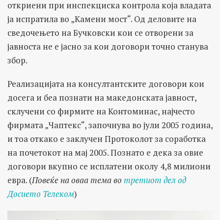
откриени при инспекциска контрола која владата
ја испратила во „Камени мост“. Од деловите на
сведочењето на Бучковски кои се отворени за
јавноста не е јасно за кои договори точно станува
збор.
Реализацијата на консултантските договори кои
досега и беа познати на македонската јавност,
склучени со фирмите на Контоминас, најчесто
фирмата „Чаптекс“, започнува во јули 2005 година,
и тоа откако е заклучен Протоколот за соработка
на почетокот на мај 2005. Познато е дека за овие
договори вкупно се исплатени околу 4,8 милиони
евра. (
Повеќе на оваа тема во
третиот дел од
Досието Телеком
)