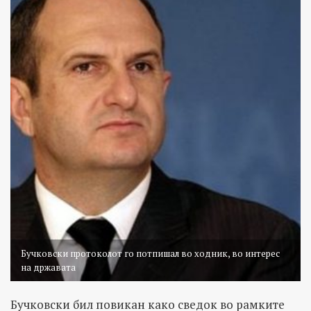
Бучковски протоколот го потпишал во ходник, во интерес
на државата
Бучковски бил повикан како сведок во рамките