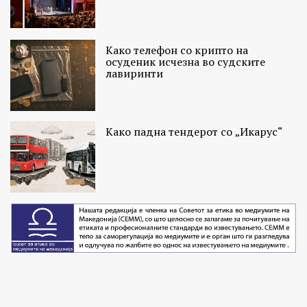
Како телефон со крипто на
осуденик исчезна во судските
лавиринти
Како падна тендерот со „Икарус“