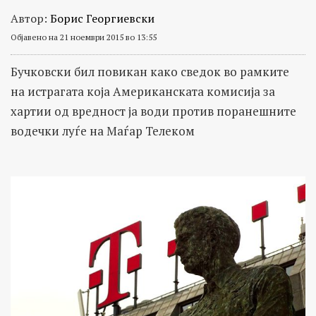
Автор:
Борис Георгиевски
Објавено на 21 ноември 2015 во 13:55
Бучковски бил повикан како сведок во рамките
на истрагата која Американската комисија за
хартии од вредност ја води против поранешните
водечки луѓе на Маѓар Телеком