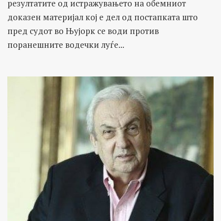
резултатите од истражувањето на обемниот
доказен материјал кој е дел од постапката што
пред судот во Њујорк се води против
поранешните водечки луѓе...