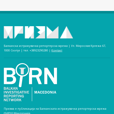
Балканска истражувачка репортерска мрежа | Ул. Мирослав Крлежа 67,
1000 Скопје | тел. +38923290280­ |
Контакт
Призма е публикација на Балканската истражувачка репортерска мрежа
(БИРН) Македонија