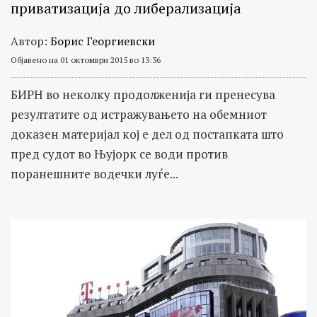
приватизација до либерализација
Автор:
Борис Георгиевски
Објавено на 01 октомври 2015 во 13:36
БИРН во неколку продолженија ги пренесува
резултатите од истражувањето на обемниот
доказен материјал кој е дел од постапката што
пред судот во Њујорк се води против
поранешните водечки луѓе...