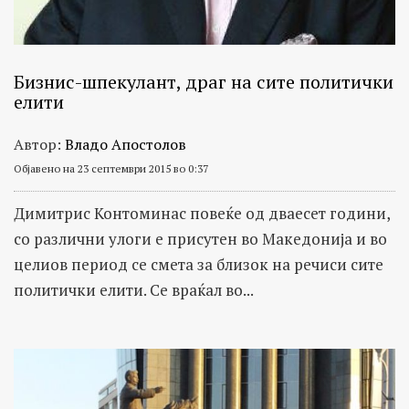
Бизнис-шпекулант, драг на сите политички
елити
Автор:
Владо Апостолов
Објавено на 23 септември 2015 во 0:37
Димитрис Контоминас повеќе од дваесет години,
со различни улоги е присутен во Македонија и во
целиов период се смета за близок на речиси сите
политички елити. Се враќал во...