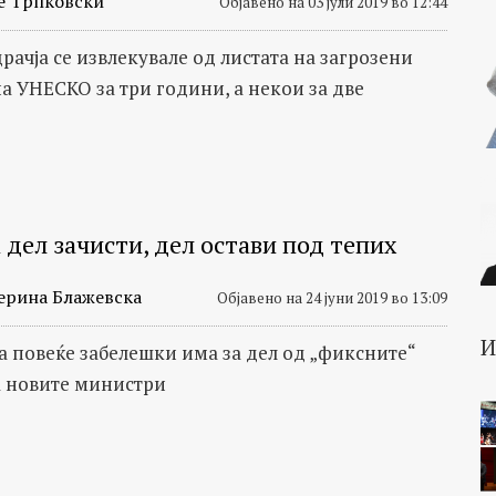
е Трпковски
Објавено на 03 јули 2019 во 12:44
рачја се извлекувале од листата на загрозени
на УНЕСКО за три години, а некои за две
 дел зачисти, дел остави под тепих
ерина Блажевска
Објавено на 24 јуни 2019 во 13:09
та повеќе забелешки има за дел од „фиксните“
а новите министри