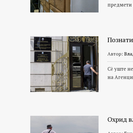
соработници
предмети
на
Призма
Познати
Автор:
Вла
Сѐ уште н
на Агенци
Охрид в