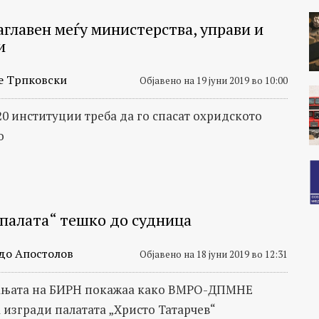
аглавен меѓу министерства, управи и
и
е Трпковски
Објавено на 19 јуни 2019 во 10:00
20 институции треба да го спасат охридското
о
 палата“ тешко до судница
до Апостолов
Објавено на 18 јуни 2019 во 12:31
ањата на БИРН покажаа како ВМРО-ДПМНЕ
а изгради палатата „Христо Татарчев“