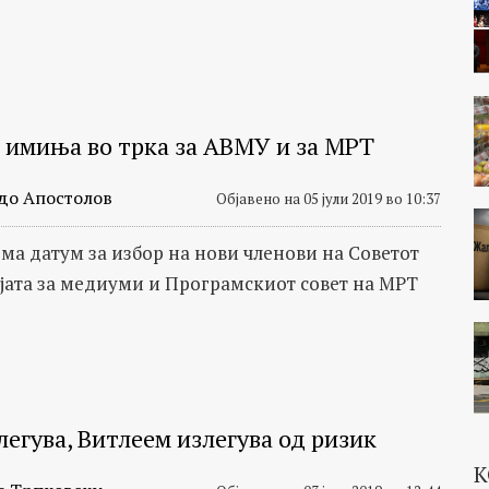
 имиња во трка за АВМУ и за МРТ
до Апостолов
Објавено на 05 јули 2019 во 10:37
ема датум за избор на нови членови на Советот
јата за медиуми и Програмскиот совет на МРТ
легува, Витлеем излегува од ризик
К