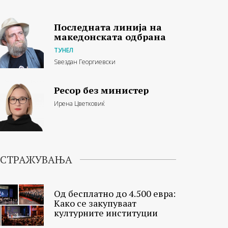
Последната линија на
македонската одбрана
ТУНЕЛ
Ѕвездан Георгиевски
Ресор без министер
Ирена Цветковиќ
ИСТРАЖУВАЊА
Од бесплатно до 4.500 евра:
Како се закупуваат
културните институции