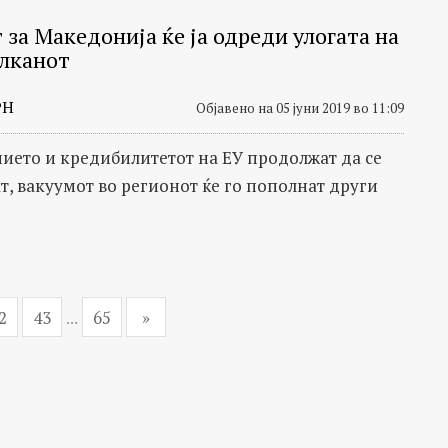
 за Македонија ќе ја одреди улогата на
алканот
РН
Објавено на 05 јуни 2019 во 11:09
нието и кредибилитетот на ЕУ продолжат да се
т, вакуумот во регионот ќе го пополнат други
2
43
...
65
»