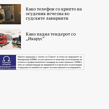
Како телефон со крипто на
осуденик исчезна во
судските лавиринти
Како падна тендерот со
„Икарус“