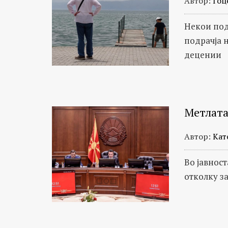
Автор:
Гоц
Некои под
подрачја 
децении
Метлата
Автор:
Кат
Во јавнос
отколку з