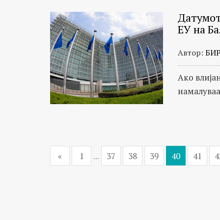
Датумот
ЕУ на Б
Автор:
БИ
Ако влија
намалуваа
«
1
...
37
38
39
40
41
4