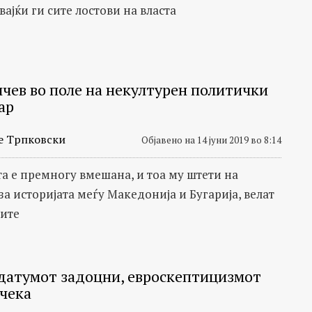
ајќи ги сите лостови на власта
лчев во поле на некултурен политички
ар
е Трпковски
Објавено на 14 јуни 2019 во 8:14
а е премногу вмешана, и тоа му штети на
за историјата меѓу Македонија и Бугарија, велат
ите
датумот задоцни, евроскептицизмот
 чека