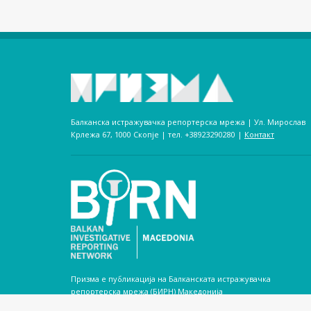
Балканска истражувачка репортерска мрежа | Ул. Мирослав
Крлежа 67, 1000 Скопје | тел. +38923290280­ |
Контакт
Призма е публикација на Балканската истражувачка
репортерска мрежа (БИРН) Македонија