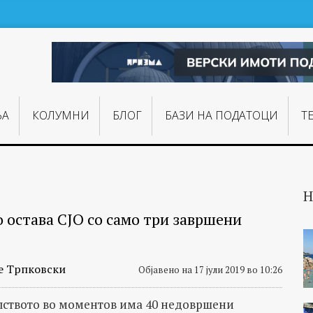
ЊA
КОЛУМНИ
БЛОГ
БАЗИ НА ПОДАТОЦИ
Т
Н
о остава СЈО со само три завршени
е Трпковски
Објавено на 17 јули 2019 во 10:26
ството во моментов има 40 недовршени