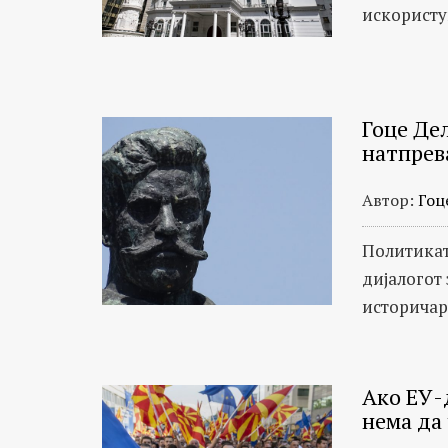
искористув
Гоце Де
натпрев
Автор:
Гоц
Политикат
дијалогот 
историчар
Ако ЕУ-
нема да