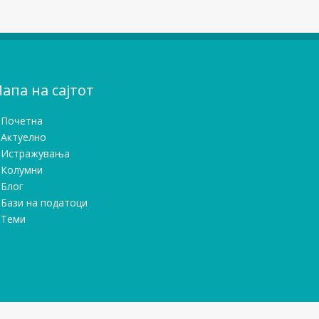
апа на сајтот
Почетна
Актуелно
Истражувањa
Колумни
Блог
Бази на податоци
Теми