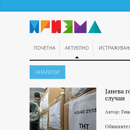
ПОЧЕТНА
АКТУЕЛНО
ИСТРАЖУВА
АНАЛИЗИ
Анализи
Јанева г
на
случаи
новинарите
на
Автор:
Гоц
БИРН
и
Обвинител