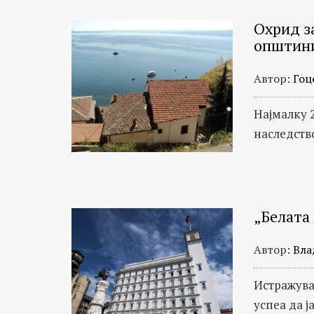
Охрид з
општин
Автор:
Гоц
Најмалку 
наследств
„Белата
Автор:
Вла
Истражув
успеа да ј