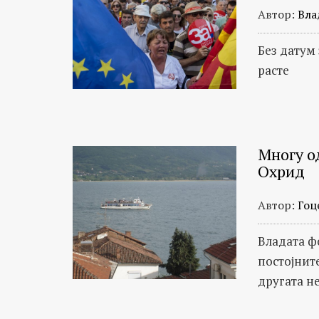
Автор:
Вла
Без датум
расте
Многу од
Охрид
Автор:
Гоц
Владата ф
постојните
другата н