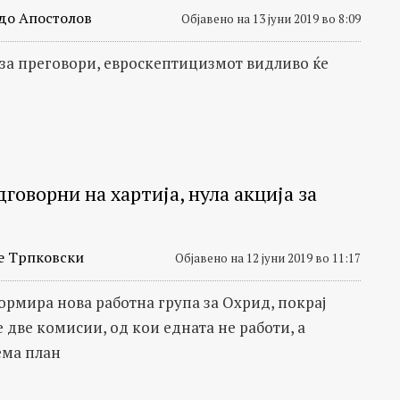
до Апостолов
Објавено на 13 јуни 2019 во 8:09
 за преговори, евроскептицизмот видливо ќе
говорни на хартија, нула акција за
е Трпковски
Објавено на 12 јуни 2019 во 11:17
ормира нова работна група за Охрид, покрај
 две комисии, од кои едната не работи, а
ема план