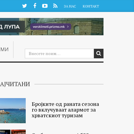
Twitter
Facebook
YouTube
RSS
ЗА НАС
КОНТАКТ
ЕМИ
АЈЧИТАНИ
Бројките од раната сезона
го вклучуваат алармот за
хрватскиот туризам