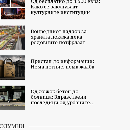
Од бесплатно до 4.500 евра:
Како се закупуваат
културните институции
Вонредниот надзор за
храната покажа дека
редовните потфрлаат
Пристап до информации:
Нема потпис, нема жалба
Од жежок бетон до
болница: Здравствени
последици од урбаните
топлински острови
ОЛУМНИ