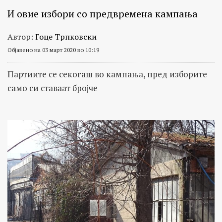
И овие избори со предвремена кампања
Автор:
Гоце Трпковски
Објавено на 03 март 2020 во 10:19
Партиите се секогаш во кампања, пред изборите
само си ставаат бројче