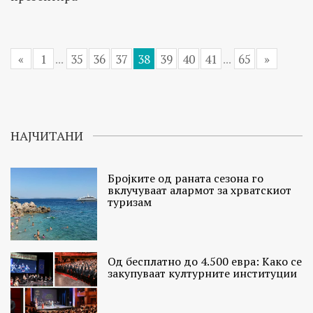
«
1
...
35
36
37
38
39
40
41
...
65
»
НАЈЧИТАНИ
Бројките од раната сезона го
вклучуваат алармот за хрватскиот
туризам
Од бесплатно до 4.500 евра: Како се
закупуваат културните институции