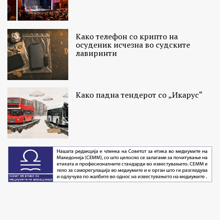
Како телефон со крипто на
осуденик исчезна во судските
лавиринти
Како падна тендерот со „Икарус“