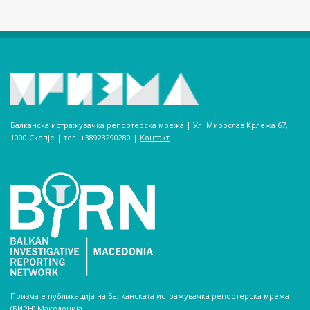
Балканска истражувачка репортерска мрежа | Ул. Мирослав Крлежа 67,
1000 Скопје | тел. +38923290280­ |
Контакт
Призма е публикација на Балканската истражувачка репортерска мрежа
(БИРН) Македонија