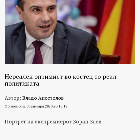
Нереален оптимист во костец со реал-
политиката
Автор:
Владо Апостолов
Објавено на 03 јануари 2020 во 15:18
Портрет на експремиерот Зоран Заев