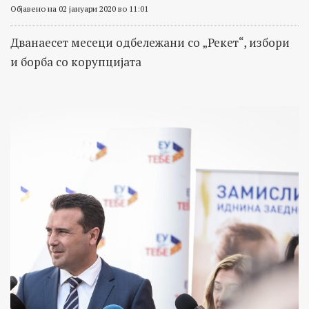
Објавено на 02 јануари 2020 во 11:01
Дванаесет месеци одбележани со „Рекет“, избори
и борба со корупцијата