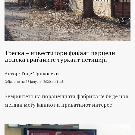
Треска – инвеститори фаќаат парцели
додека граѓаните туркаат петиција
Автор:
Гоце Трпковски
Објавено на 23 јануари 2020 во 11:51
Земјиштето на поранешната фабрика ќе биде нов
мегдан меѓу јавниот и приватниот интерес