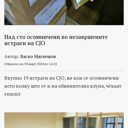
Над сто осомничени во незавршените
истраги на СЈО
Автор:
Васко Маглешов
Објавено на 05 март 2020 во 14:22
Вкупно 19 истраги на СЈО, во кои се осомничени
исто колку што се и на обвинителна клупа, чекаат
епилог