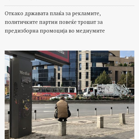
Откако државата плаќа за рекламите,
политичките партии повеќе трошат за
предизборна промоција во медиумите