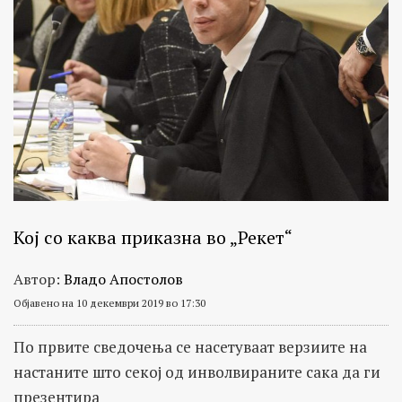
Кој со каква приказна во „Рекет“
Автор:
Владо Апостолов
Објавено на 10 декември 2019 во 17:30
По првите сведочења се насетуваат верзиите на
настаните што секој од инволвираните сака да ги
презентира