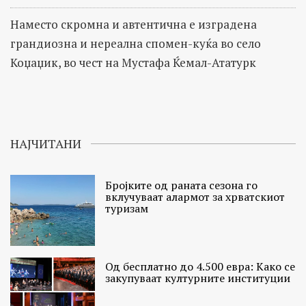
Наместо скромна и автентична е изградена
грандиозна и нереална спомен-куќа во село
Коџаџик, во чест на Мустафа Ќемал-Ататурк
НАЈЧИТАНИ
Бројките од раната сезона го
вклучуваат алармот за хрватскиот
туризам
Од бесплатно до 4.500 евра: Како се
закупуваат културните институции