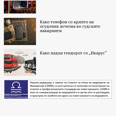
Како телефон со крипто на
осуденик исчезна во судските
лавиринти
Како падна тендерот со „Икарус“