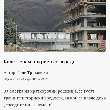
Кале – срам покриен со згради
Автор:
Гоце Трпковски
Објавено на 20 март 2021 во 9:27
За сметка на краткорочни решенија, се губат
трајните историски вредости, за кои се плаче дека
„соседите ни ги земаат“