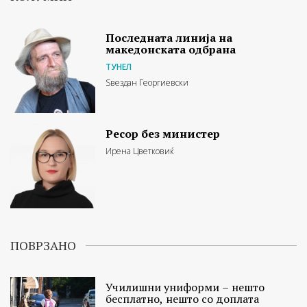
Последната линија на
македонската одбрана
ТУНЕЛ
Ѕвездан Георгиевски
Ресор без министер
Ирена Цветковиќ
ПОВРЗАНО
Училишни униформи – нешто
бесплатно, нешто со доплата