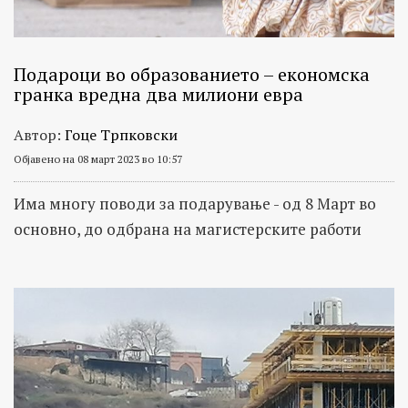
Подароци во образованието – економска
гранка вредна два милиони евра
Автор:
Гоце Трпковски
Објавено на 08 март 2023 во 10:57
Има многу поводи за подарување - од 8 Март во
основно, до одбрана на магистерските работи