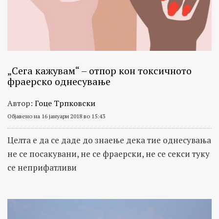
„Сега кажувам“ – отпор кон токсичното
фраерско однесување
Автор:
Гоце Трпковски
Објавено на 16 јануари 2018 во 15:43
Целта е да се даде до знаење дека тие однесувања
не се посакувани, не се фраерски, не се секси туку
се неприфатливи