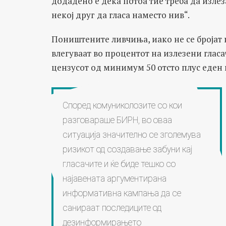
додадено е дека потоа тие треба да излез
некој друг да гласа наместо нив“.
Поништените ливчиња, иако не се бројат к
влегуваат во процентот на излезени гласач
цензусот од минимум 50 отсто плус еден 
Според комуниколозите со кои
разговараше БИРН, во оваа
ситуација значително се зголемува
ризикот од создавање забуни кај
гласачите и ќе биде тешко со
најавената аргументирана
информативна кампања да се
санираат последиците од
дезинформирањето