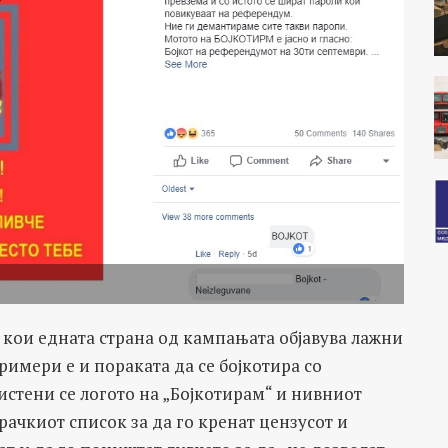
 кои едната страна од кампањата објавува лажни
римери е и пораката да се бојкотира со
истени се логото на „Бојкотирам“ и нивниот
рачкиот список за да го кренат цензусот и