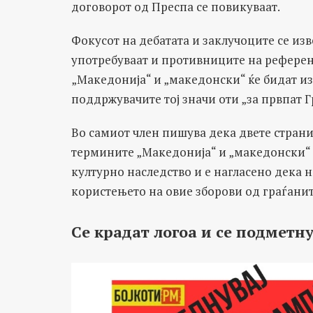
договорот од Преспа се повикуваат.
Фокусот на дебатата и заклучоците се изв
употребуваат и противниците на референ
„Македонија“ и „македонски“ ќе бидат из
поддржувачите тој значи оти „за првпат Г
Во самиот член пишува дека двете страни
термините „Македонија“ и „македонски“ 
културно наследство и е нагласено дека 
користењето на овие зборови од граѓаните
Се крадат логоа и се подметн