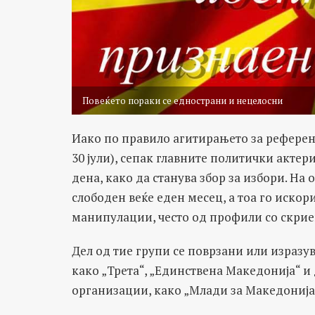
Повеќето пораки се еднострани и нецелосни
Иако по правило агитирањето за референд
30 јули), сепак главните политички актер
дена, како да станува збор за избори. На о
слободен веќе еден месец, а тоа го иско
манипулации, често од профили со скрие
Дел од тие групи се поврзани или израз
како „Трета“, „Единствена Македонија“ и
организации, како „Млади за Македонија