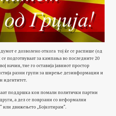
умот е дозволено откога тој ќе се распише (од
и се подготвуваат за кампања во последните 20
вој начин, тие го оставија јавниот простор
ристија разни групи за ширење дезинформации и
н идентитет.
уваат поддршка кон помали политички партии
 други, а дел се поврзани со неформални
“ или движењето „Бојкотирам“.