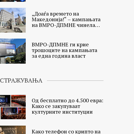
„Доаѓа времето на
Македонија!“ – кампањата
на ВМРО-ДПМНЕ чинела
33.000 евра
ВМРО-ДПМНЕ ги крие
трошоците на кампањата
за една година власт
ИСТРАЖУВАЊА
Од бесплатно до 4.500 евра:
Како се закупуваат
културните институции
Како телефон со крипто на