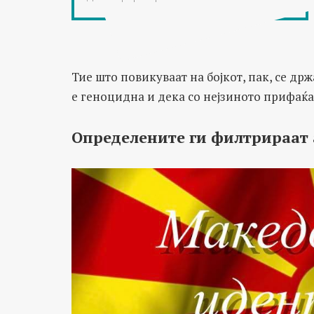
Тие што повикуваат на бојкот, пак, се др
е геноцидна и дека со нејзиното прифаќ
Определените ги филтрираат