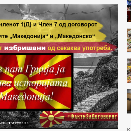
авени толкувања
К