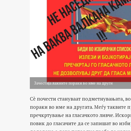
Зачестија лажните пораки во име на други
Сè почести стануваат подметнувањата, во
пораки во име на другата. Меѓу таквите п
пречкртување на гласачкото ливче. Искор
повик до гласачите да се запишат во изби