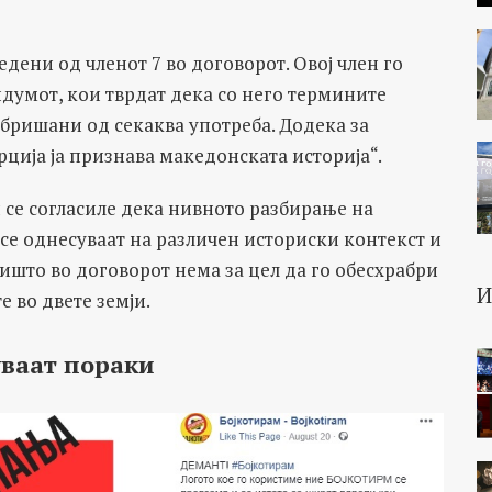
едени од членот 7 во договорот. Овој член го
думот, кои тврдат дека со него термините
бришани од секаква употреба. Додека за
рција ја признава македонската историја“.
 се согласиле дека нивното разбирање на
се однесуваат на различен историски контекст и
ништо во договорот нема за цел да го обесхрабри
 во двете земји.
уваат пораки