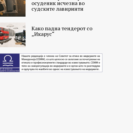
осуденик исчезна во
судските лавиринти
Како падна тендерот со
„Икарус“