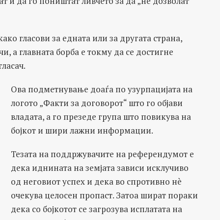
ат и да го поништат ливчето за да „не дозволат
ако гласови за едната или за другата страна,
и, а главната борба е токму да се достигне
гласач.
Ова подметнување доаѓа по узурпацијата на
логото „Факти за договорот“ што го објави
владата, а го презеде група што повикува на
бојкот и шири лажни информации.
Тезата на поддржувачите на референдумот е
дека иднината на земјата зависи исклучиво
од неговиот успех и дека во спротивно нè
очекува целосен пропаст. Затоа шират пораки
дека со бојкотот се загрозува исплатата на