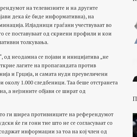
ерендумот на телевизиите и на другите
јави дека ќе биде информативна), на
минација. Илјадници граѓани учествуваат во
то се поставуваат од скриени профили и кои
ативни толкувања.
, од неодамна се појави и иницијатива „не
зоткрие лагите на пропагандата против
ија и Грција, и самата нуди преувеличени
и околу 1.000 следбеници. Таа беше отстранета
а, а нејзините објави се шират од
П
 што ги ширеа противниците на референдумот
дски ќе ги гони тие што не се согласуваат со
 содржат информации за тоа на кој член од