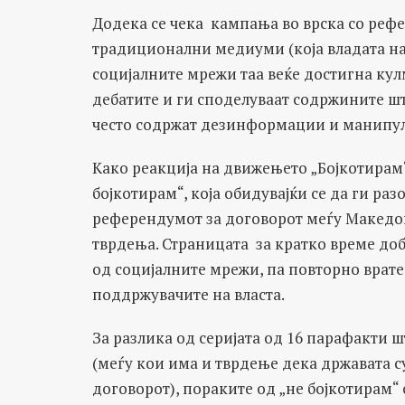
Додека се чека кампања во врска со реф
традиционални медиуми (која владата на
социјалните мрежи таа веќе достигна кул
дебатите и ги споделуваат содржините ш
често содржат дезинформации и манипул
Како реакција на движењето „Бојкотирам“
бојкотирам“, која обидувајќи се да ги ра
референдумот за договорот меѓу Македон
тврдења. Страницата за кратко време доб
од социјалните мрежи, па повторно вратен
поддржувачите на власта.
За разлика од серијата од 16 парафакти
(меѓу кои има и тврдење дека државата су
договорот), пораките од „не бојкотирам“