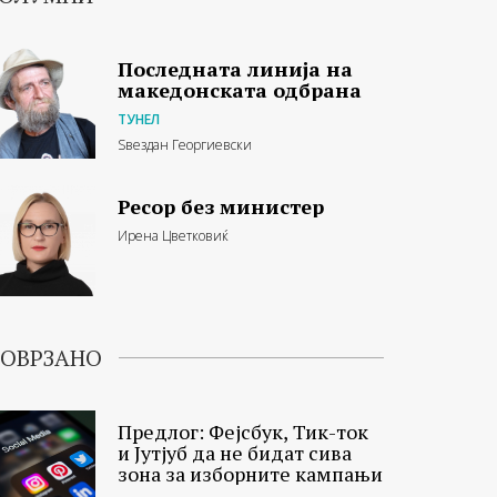
Последната линија на
македонската одбрана
ТУНЕЛ
Ѕвездан Георгиевски
Ресор без министер
Ирена Цветковиќ
ОВРЗАНО
Предлог: Фејсбук, Тик-ток
и Јутјуб да не бидат сива
зона за изборните кампањи