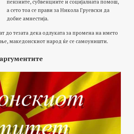
пензиите, субвенциите и социјалната помош,
а сето тоа се прави за Никола Груевски да
добие амнестија.
жат до тезата дека одлуката за промена на името
ање, македонскиот народ ќе се самоуништи.
 аргументите