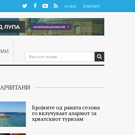
Twitter
Facebook
YouTube
RSS
ЗА НАС
КОНТАКТ
ЕМИ
АЈЧИТАНИ
Бројките од раната сезона
го вклучуваат алармот за
хрватскиот туризам