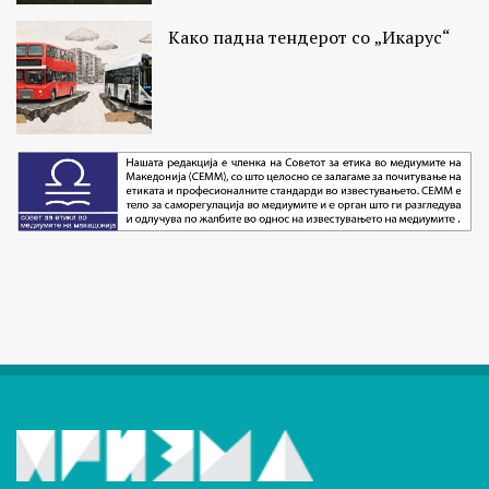
Како падна тендерот со „Икарус“