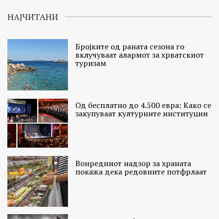
НАЈЧИТАНИ
Бројките од раната сезона го
вклучуваат алармот за хрватскиот
туризам
Од бесплатно до 4.500 евра: Како се
закупуваат културните институции
Вонредниот надзор за храната
покажа дека редовните потфрлаат