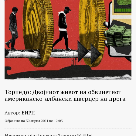
Торпедо: Двојниот живот на обвинетиот
американско-албански шверцер на дрога
Автор:
БИРН
Објавено на 30 април 2021 во 12:03
Илустрација: Јургена Тахири/БИРН