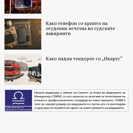
Како телефон со крипто на
осуденик исчезна во судските
лавиринти
Како падна тендерот со „Икарус“