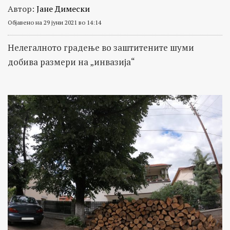
Автор:
Јане Димески
Објавено на 29 јуни 2021 во 14:14
Нелегалното градење во заштитените шуми
добива размери на „инвазија“