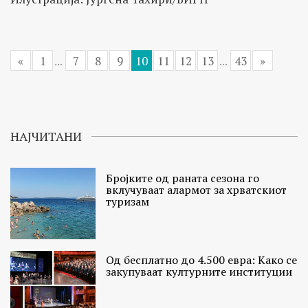
«
1
...
7
8
9
10
11
12
13
...
43
»
НАЈЧИТАНИ
Бројките од раната сезона го
вклучуваат алармот за хрватскиот
туризам
Од бесплатно до 4.500 евра: Како се
закупуваат културните институции