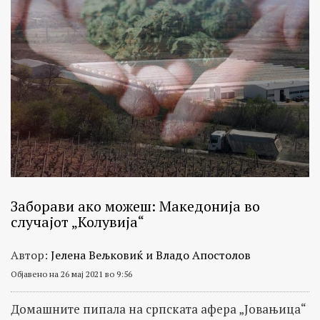
Заборави ако можеш: Македонија во
случајот „Колувија“
Автор:
Јелена Вељковиќ и Владо Апостолов
Објавено на 26 мај 2021 во 9:56
Домашните пипала на српската афера „Јовањица“