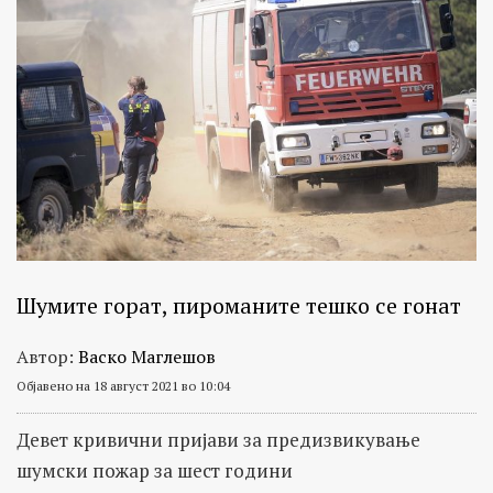
на
јавните
пари
и
истраги
за
можни
злоупотреби.
Истражувањата
на
Шумите горат, пироманите тешко се гонат
БИРН
се
Автор:
Васко Маглешов
темелат
Објавено на 18 август 2021 во 10:04
исклучиво
Девет кривични пријави за предизвикување
на
шумски пожар за шест години
проверени