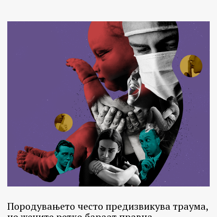
факти.
Породувањето често предизвикува траума,
но жените ретко бараат правна