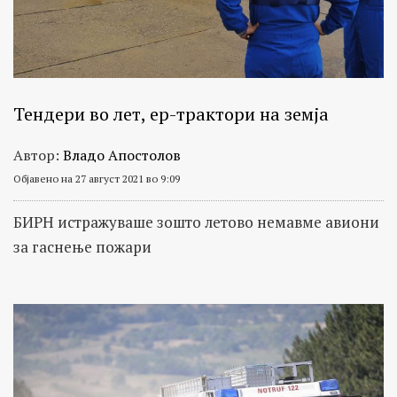
на
теми
како
транспарентност
на
Тендери во лет, ер-трактори на земја
институции,
Автор:
Владо Апостолов
злоупотреби,
мито,
Објавено на 27 август 2021 во 9:09
корупција
БИРН истражуваше зошто летово немавме авиони
и
за гаснење пожари
криминал,
како
и
следење
на
патот