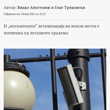
Автор:
Владо Апостолов и Гоце Трпковски
Објавено на 18 мај 2021 во 8:25
И „поскапената“ легализација на некои места е
поевтина од легалното градење