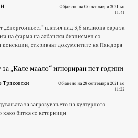
РН
Објавено на 05 октомври 2021 во
11:41
т „Енергоинвест“ платил над 3,6 милиона евра за
ии на фирма на албански бизнисмен со
 конекции, откриваат документите на Пандора
 за „Кале маало“ игнориран пет години
е Трпковски
Објавено на 28 септември 2021 во
11:22
увањата за загрозувањето на културното
о како битка со ветерници