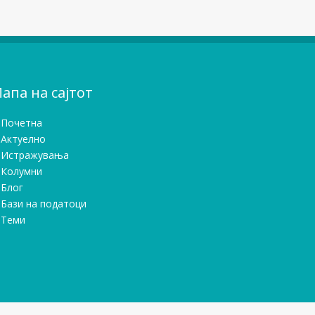
апа на сајтот
Почетна
Актуелно
Истражувањa
Колумни
Блог
Бази на податоци
Теми