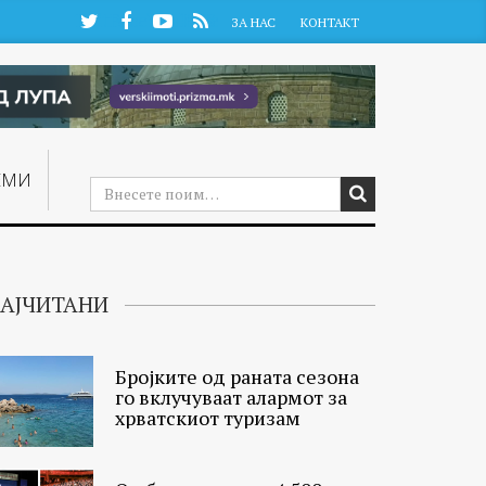
Twitter
Facebook
YouTube
RSS
ЗА НАС
КОНТАКТ
ЕМИ
АЈЧИТАНИ
Бројките од раната сезона
го вклучуваат алармот за
хрватскиот туризам