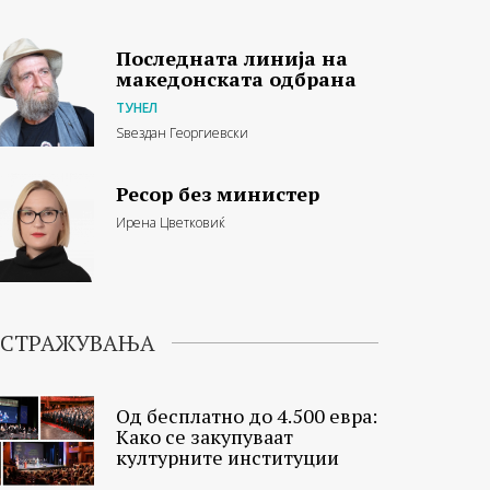
Последната линија на
македонската одбрана
ТУНЕЛ
Ѕвездан Георгиевски
Ресор без министер
Ирена Цветковиќ
ИСТРАЖУВАЊА
Од бесплатно до 4.500 евра:
Како се закупуваат
културните институции