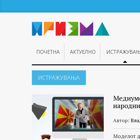
ПОЧЕТНА
АКТУЕЛНО
ИСТРАЖУВА
ИСТРАЖУВАЊA
Темелни
Медиумс
и
народни
длабински
истражувања
Автор:
Вла
на
новинарите
Моделот д