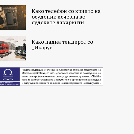
Како телефон со крипто на
осуденик исчезна во
судските лавиринти
Како падна тендерот со
„Икарус“