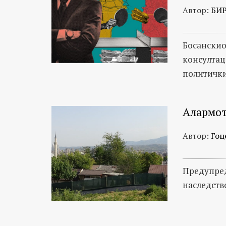
Автор:
БИ
Босанскио
консултац
политички
Алармот
Автор:
Гоц
Предупред
наследств