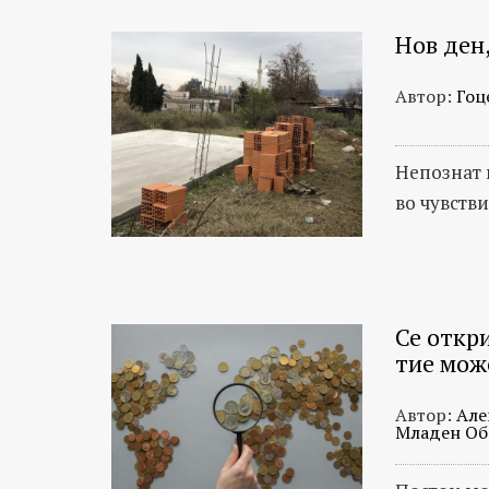
темелат
исклучиво
Нов ден,
на
проверени
Автор:
Гоц
факти.
Непознат 
во чувств
Се откр
тие мож
Автор:
Але
Младен Об