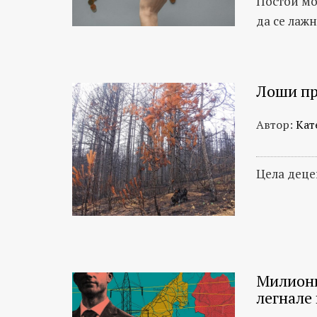
Постои мо
да се лаж
Лоши пр
Автор:
Кат
Цела деце
Милиони
легнале