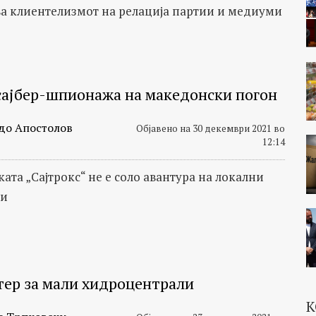
а клиентелизмот на релација партии и медиуми
сајбер-шпионажа на македонски погон
до Апостолов
Објавено на 30 декември 2021 во
12:14
ата „Сајтрокс“ не е соло авантура на локални
ци
тер за мали хидроцентрали
К