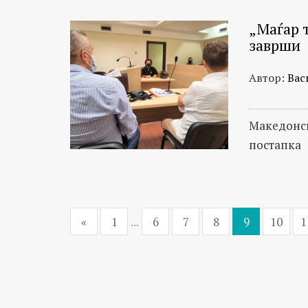
„Маѓар 
заврши
Автор:
Вас
Maкедонск
постапка
«
1
...
6
7
8
9
10
1