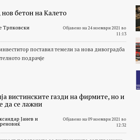
 нов бетон на Калето
е Трпковски
Објавено на 24 ноември 2021 во
11:13
инвеститор поставил темели за нова дивоградба
ителното подрачје
ија вистинските газди на фирмите, но и
е да се лажни
ксандар Јанев и
Објавено на 09 ноември 2021 во
реновиќ
12:32