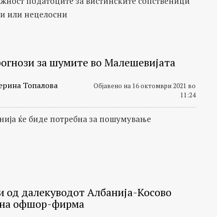
жност податоците за вистинските сопственици
ни или нецелосни
огнози за шумите во Малешевијата
ерина Топалова
Објавено на 16 октомври 2021 во
11:24
нија ќе биде потребна за пошумување
 од далекуводот Албанија-Косово
 на офшор-фирма