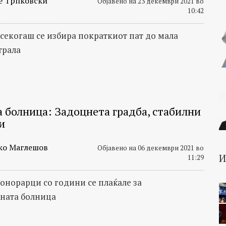
е Трпковски
Објавено на 23 декември 2021 во
10:42
 секогаш се избира пократкиот пат до мала
трала
 болница: Задоцнета градба, стабилни
и
ко Маглешов
Објавено на 06 декември 2021 во
11:29
хонорарци со години се плаќале за
ната болница