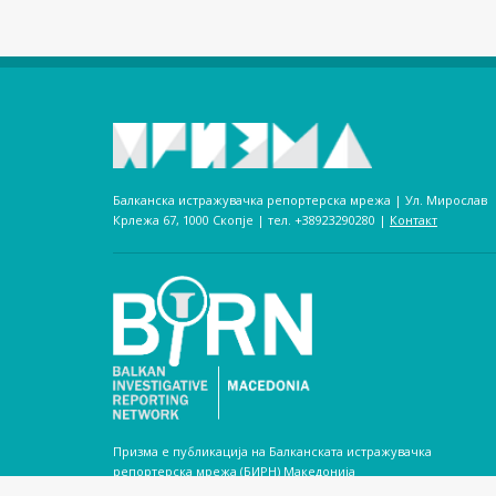
Балканска истражувачка репортерска мрежа | Ул. Мирослав
Крлежа 67, 1000 Скопје | тел. +38923290280­ |
Контакт
Призма е публикација на Балканската истражувачка
репортерска мрежа (БИРН) Македонија