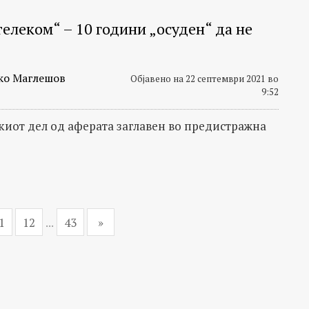
телеком“ – 10 години „осуден“ да не
ко Маглешов
Објавено на 22 септември 2021 во
9:52
иот дел од аферата заглавен во предистражна
1
12
...
43
»