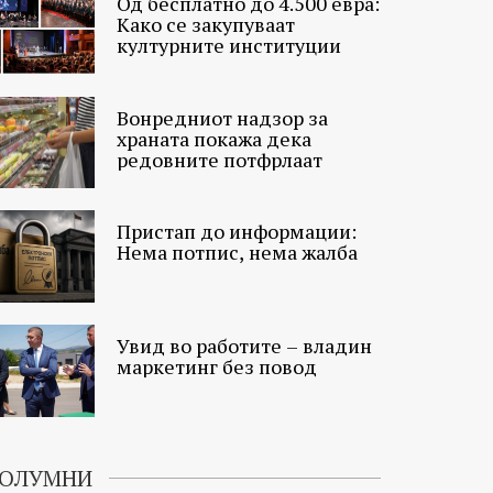
Од бесплатно до 4.500 евра:
Како се закупуваат
културните институции
Вонредниот надзор за
храната покажа дека
редовните потфрлаат
Пристап до информации:
Нема потпис, нема жалба
Увид во работите – владин
маркетинг без повод
ОЛУМНИ