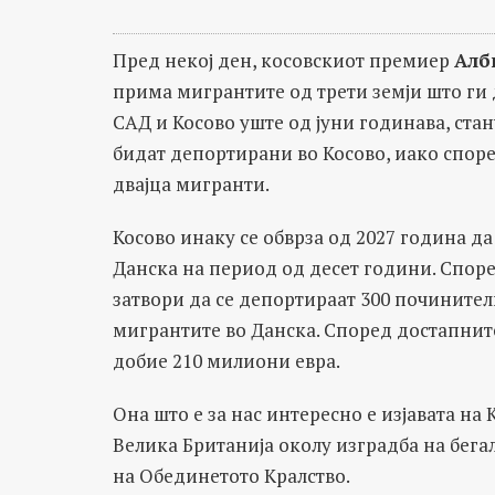
Пред некој ден, косовскиот премиер
Алб
прима мигрантите од трети земји што ги
САД и Косово уште од јуни годинава, стан
бидат депортирани во Косово, иако споре
двајца мигранти.
Косово инаку се обврза од 2027 година да
Данска на период од десет години. Споре
затвори да се депортираат 300 починител
мигрантите во Данска. Според достапните 
добие 210 милиони евра.
Она што е за нас интересно е изјавата на 
Велика Британија околу изградба на бега
на Обединетото Кралство.