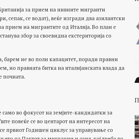
 Британија за прием на нивните мигранти
, сепак, се водат), веќе изгради два азилантски
за прием на мигрантите од Италија. Во план е
станува збор за своевидна екстериторија со
а, барем не во полн капацитет, поради правни
ем, но правната битка на италијанската влада да
е почната.
П
е само во фокусот на земјите-кандидатки за
Уште повеќе се во центарот на интересот на
есе првиот Годишен циклус за управување со
ето на Пактот за миграции и азил, кој треба во