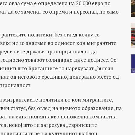
ега оваа сума е определена на 20.000 евра по
ат да се заменат со опрема и персонал, но само
грантските политики, без оглед колку се
веќе не го знаевме во односот кон мигрантите.
в ред и сите држави пропорционално да
 односно товарот солидарно да се поднесе. Со
принцип што Британците го нарекуваат „human
иснат од неговото средишно, централно место од
кционалност.
 на мигрантските политики во кои мигрантите,
вен статус, без оглед на нивното образование, па
уваат на една подеднакво непожелна компактна
ел, некој што ги загрозува „европските
 политичкиот ред и културниот шаблон.