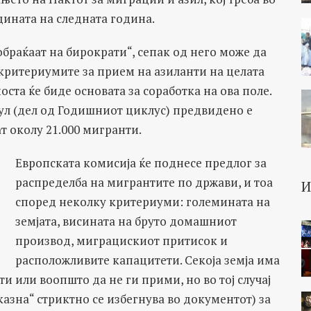
дината на следната година.
обраќаат на бирократи“, сепак од него може да
а критериумите за прием на азиланти на целата
оста ќе биде основата за соработка на ова поле.
л (дел од Годишниот циклус) предвидено е
ат околу 21.000 мигранти.
Европската комисија ќе поднесе предлог за
распределба на мигрантите по држави, и тоа
според неколку критериуми: големината на
земјата, висината на бруто домашниот
производ, миграцискиот притисок и
расположливите капацитети. Секоја земја има
и или воопшто да не ги прими, но во тој случај
азна“ стриктно се избегнува во документот) за