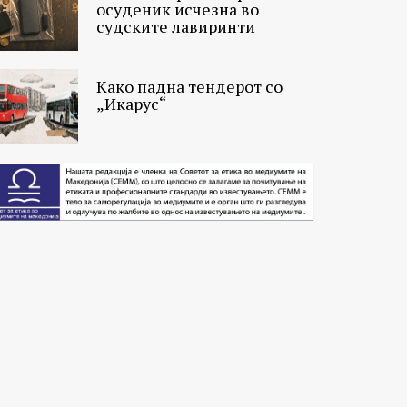
осуденик исчезна во
судските лавиринти
Како падна тендерот со
„Икарус“