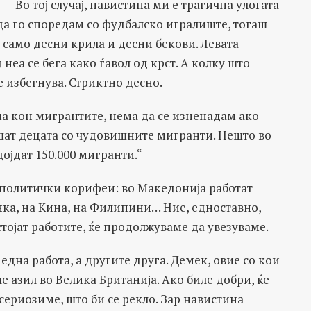
Во тој случај, навистина ми е трагична улогата
а го споредам со фудбалско игралиште, тогаш
 само десни крила и десни бекови. Левата
неа се бега како ѓавол од крст. А колку што
 избегнува. Стриктно десно.
а кон мигрантите, нема да се изненадам ако
шат децата со чудовишните мигранти. Нешто во
дојдат 150.000 мигранти.“
е политички корифеи: во Македонија работат
нка, на Кина, на Филипини… Ние, едноставно,
стојат работите, ќе продолжуваме да увезуваме.
една работа, а другите друга. Демек, овие со кои
е азил во Велика Британија. Ако биле добри, ќе
асериозиме, што би се рекло. Зар навистина