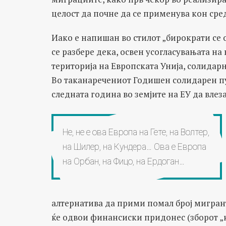
целост да почне да се применува кон сре
Иако е напишан во стилот „бирократи се 
се разбере дека, освен усогласувањата н
територија на Европската Унија, солидарн
Во таканаречениот Годишен солидарен пу
следната година во земјите на ЕУ да влез
Не, не е ова Европа на Гете, на Волтер,
на Шилер, на Кундера… Ова е Европа
на Орбан, на Фицо, на Ердоган…
алтернатива да прими помал број мигрант
ќе одвои финансиски придонес (зборот „к