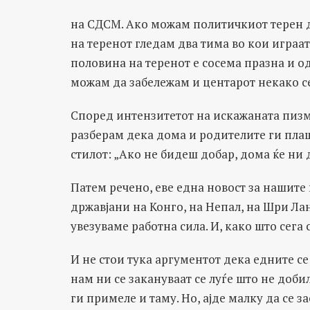
на СДСМ. Ако можам политичкиот терен д
на теренот гледам два тима во кои играат
половина на теренот е сосема празна и од 
можам да забележам и центарот некако се
Според интензитетот на искажаната пизм
разберам дека дома и родителите ги пла
стилот: „Ако не бидеш добар, дома ќе ни 
Патем речено, еве една новост за нашит
државјани на Конго, на Непал, на Шри Ла
увезуваме работна сила. И, како што сега 
И не стои тука аргументот дека едните се 
нам ни се закануваат се луѓе што не добил
ги примеле и таму. Но, ајде малку да се з