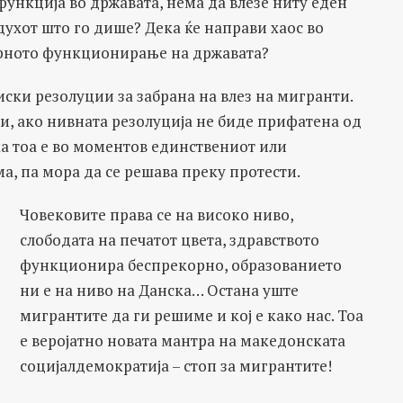
функција во државата, нема да влезе ниту еден
духот што го дише? Дека ќе направи хаос во
орното функционирање на државата?
ски резолуции за забрана на влез на мигранти.
ти, ако нивната резолуција не биде прифатена од
ка тоа е во моментов единствениот или
а, па мора да се решава преку протести.
Човековите права се на високо ниво,
слободата на печатот цвета, здравството
функционира беспрекорно, образованието
ни е на ниво на Данска… Остана уште
мигрантите да ги решиме и кој е како нас. Тоа
е веројатно новата мантра на македонската
социјалдемократија – стоп за мигрантите!