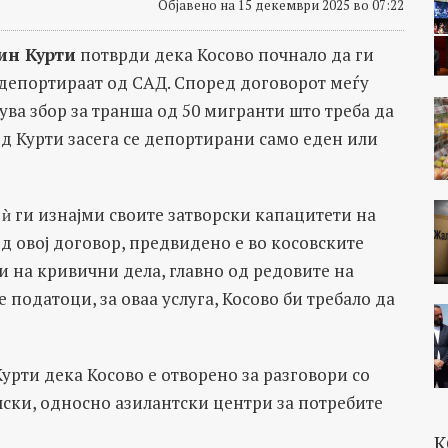
Објавено на 15 декември 2025 во 07:22
ин Курти
потврди дека Косово почнало да ги
 депортираат од САД. Според договорот меѓу
ува збор за транша од 50 мигранти што треба да
д Курти засега се депортирани само еден или
 ѝ ги изнајми своите затворски капацитети на
д овој договор, предвидено е во косовските
и на кривични дела, главно од редовите на
податоци, за оваа услуга, Косово би требало да
Курти дека Косово е отворено за разговори со
лски, односно азилантски центри за потребите
К