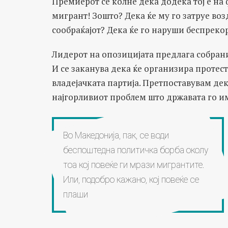
Премиерот се колне дека додека тој е на 
мигрант! Зошто? Дека ќе му го затруе воз
сообраќајот? Дека ќе го наруши беспрек
Лидерот на опозицијата предлага собрани
И се заканува дека ќе организира протес
владејачката партија. Претпоставувам де
најгорливиот проблем што државата го им
Во Македонија, пак, се води
беспоштедна политичка борба околу
тоа кој повеќе ги мрази мигрантите.
Или, подобро кажано, кој повеќе се
плаши