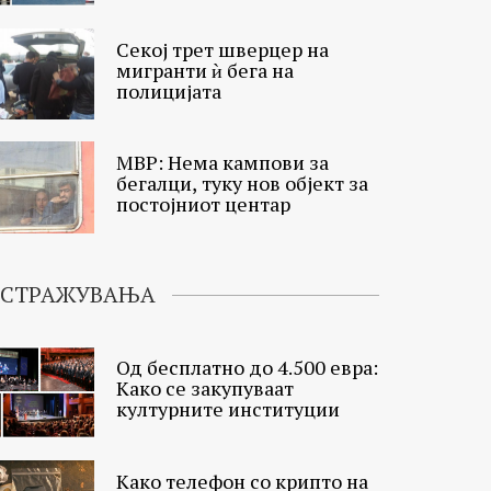
Секој трет шверцер на
мигранти ѝ бега на
полицијата
МВР: Нема кампови за
бегалци, туку нов објект за
постојниот центар
ИСТРАЖУВАЊА
Од бесплатно до 4.500 евра:
Како се закупуваат
културните институции
Како телефон со крипто на