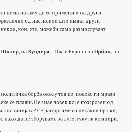
цип нема натаму да се примени и на други
оразлично од нас, некои што имаат други
некои, кои, ете, можеби само размислуваат
а
Шилер
, на
Кундера
… Ова е Европа на
Орбан
, на
 политичка борба околу тоа кој повеќе ги мрази
еќе се плаши. Не знае човек кој е позгрозен од
и опозицијата? Се расфрламе со некакви бројки,
 како да не зборуваме за луѓе, туку за компири.