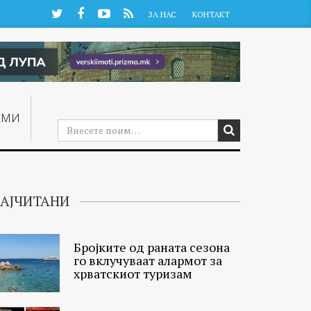
Twitter
Facebook
YouTube
RSS
ЗА НАС
КОНТАКТ
ЕМИ
АЈЧИТАНИ
Бројките од раната сезона
го вклучуваат алармот за
хрватскиот туризам