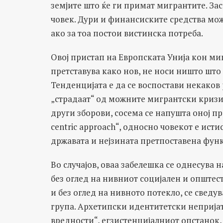
земјите што ќе ги примат мигрантите. Зас
човек. Дури и финансиските средства мож
ако за тоа постои вистинска потреба.
Овој пристап на Европската Унија кон ми
претставува како нов, не носи ништо што 
Тенденцијата е да се воспостави некако
„страдаат“ од можните мигрантски кризи,
други зборови, сосема се напушта оној 
centric approach“, односно човекот е ист
државата и нејзината претпоставена фун
Во случајов, оваа забелешка се однесува
без оглед на нивниот социјален и општест
и без оглед на нивното потекло, се свед
група. Архетипски идентитетски непријат
вредности“, егзистенцијалниот опстанок,