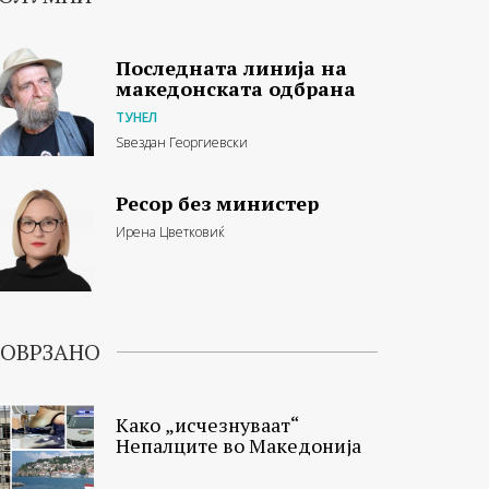
Последната линија на
македонската одбрана
ТУНЕЛ
Ѕвездан Георгиевски
Ресор без министер
Ирена Цветковиќ
ОВРЗАНО
Како „исчезнуваат“
Непалците во Македонија