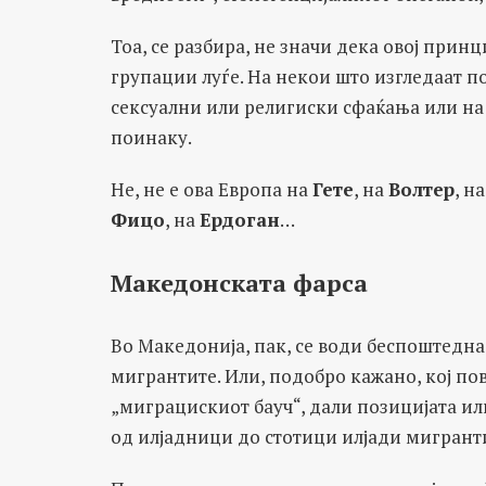
Тоа, се разбира, не значи дека овој прин
групации луѓе. На некои што изгледаат п
сексуални или религиски сфаќања или на 
поинаку.
Не, не е ова Европа на
Гете
, на
Волтер
, н
Фицо
, на
Ердоган
…
Македонската фарса
Во Македонија, пак, се води беспоштедна
мигрантите. Или, подобро кажано, кој пов
„миграцискиот бауч“, дали позицијата ил
од илјадници до стотици илјади мигранти,