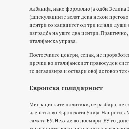
Албанија, иако формално ја одби Велика
(шпекулациите велат дека некои преговори
центри со капацитет од три илјади души 
изградба на уште два центри. Практично, 
италијанска управа.
Постоечките центри, сепак, не проработе
пречки во италијанскиот правосуден сист
го легализира и оствари овој договор тек 
Европска солидарност
Миграциските политики, се разбира, не с
членство во Европската Унија. Напротив. 
самата ЕУ. Некаде во ноември, ЕУ го дон
миграциите, како прв чекор во реализирањ