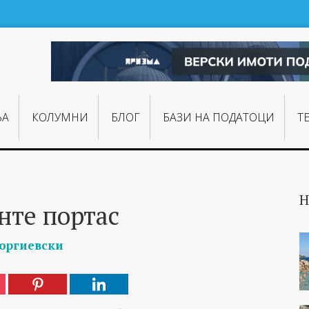
ЊA
КОЛУМНИ
БЛОГ
БАЗИ НА ПОДАТОЦИ
Т
Н
нте портас
еоргиевски