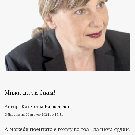
Мижи да ти баам!
Автор:
Катерина Блажевска
Објавено на 09 август 2024 во 17:51
А можеби поентата е токму во тоа - да нема судии,