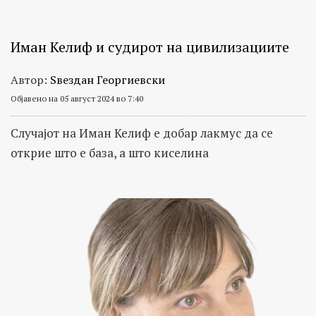
Иман Келиф и судирот на цивилизациите
Автор:
Ѕвездан Георгиевски
Објавено на 05 август 2024 во 7:40
Случајот на Иман Келиф е добар лакмус да се
открие што е база, а што киселина