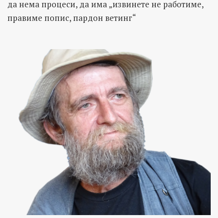
да нема процеси, да има „извинете не работиме,
правиме попис, пардон ветинг“