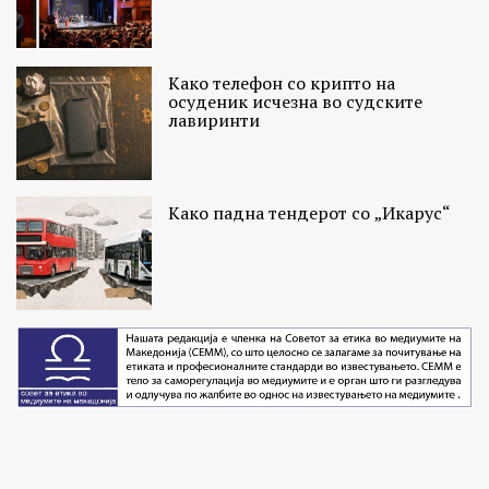
Како телефон со крипто на
осуденик исчезна во судските
лавиринти
Како падна тендерот со „Икарус“