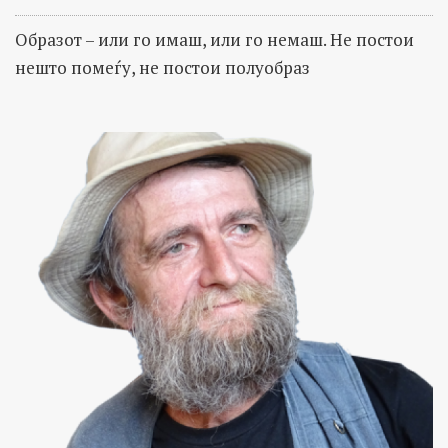
Образот – или го имаш, или го немаш. Не постои
нешто помеѓу, не постои полуобраз