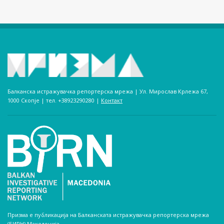
Балканска истражувачка репортерска мрежа | Ул. Мирослав Крлежа 67,
1000 Скопје | тел. +38923290280­ |
Контакт
Призма е публикација на Балканската истражувачка репортерска мрежа
(БИРН) Македонија