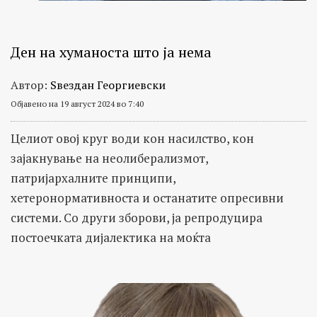
Ден на хуманоста што ја нема
Автор:
Ѕвездан Георгиевски
Објавено на 19 август 2024 во 7:40
Целиот овој круг води кон насилство, кон
зајакнување на неолиберализмот,
патријархалните принципи,
хетеронормативноста и останатите опресивни
системи. Со други зборови, ја репродуцира
постоечката дијалектика на моќта