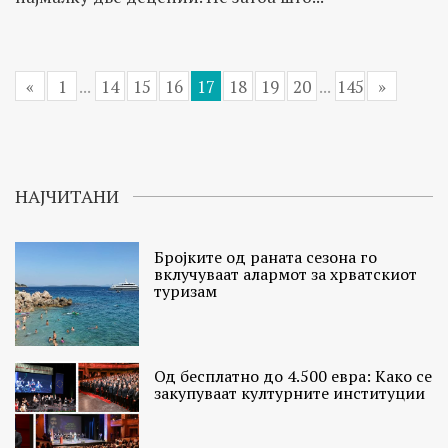
«
1
...
14
15
16
17
18
19
20
...
145
»
НАЈЧИТАНИ
Бројките од раната сезона го
вклучуваат алармот за хрватскиот
туризам
Од бесплатно до 4.500 евра: Како се
закупуваат културните институции