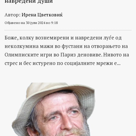
навредени души
Автор:
Ирена Цветковиќ
Објавено на 30 јули 2024 во 9:18
Боже, колку вознемирени и навредени луѓе од
неколкумина мажи во фустани на отворањето на
Олимписките игри во Париз деновиве. Нивото на
стрес и бес истурено по социјалните мрежи е...