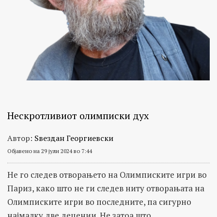
Нескротливиот олимписки дух
Автор:
Ѕвездан Георгиевски
Објавено на 29 јули 2024 во 7:44
Не го следев отворањето на Олимписките игри во
Париз, како што не ги следев ниту отворањата на
Олимписките игри во последните, па сигурно
најмалку две децении. Не затоа што...