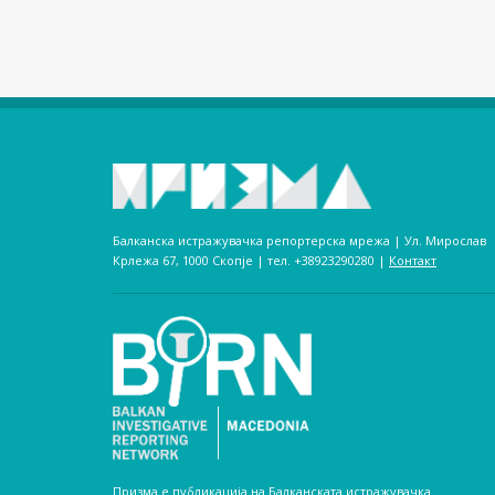
Балканска истражувачка репортерска мрежа | Ул. Мирослав
Крлежа 67, 1000 Скопје | тел. +38923290280­ |
Контакт
Призма е публикација на Балканската истражувачка