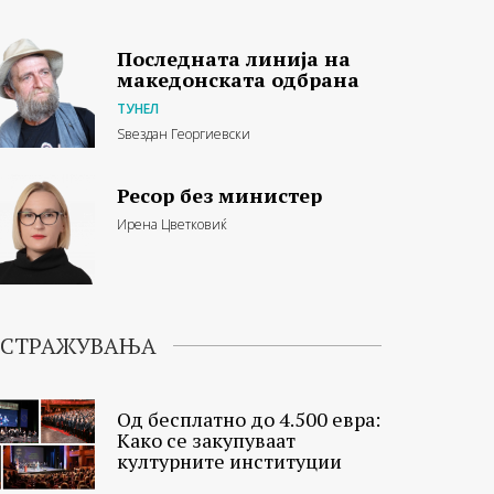
Последната линија на
македонската одбрана
ТУНЕЛ
Ѕвездан Георгиевски
Ресор без министер
Ирена Цветковиќ
ИСТРАЖУВАЊА
Од бесплатно до 4.500 евра:
Како се закупуваат
културните институции