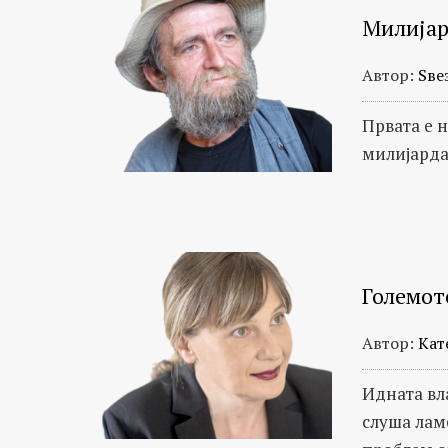
Милијар
Автор:
Ѕве
Првата е 
милијардат
Големот
Автор:
Кат
Идната вл
слуша лам