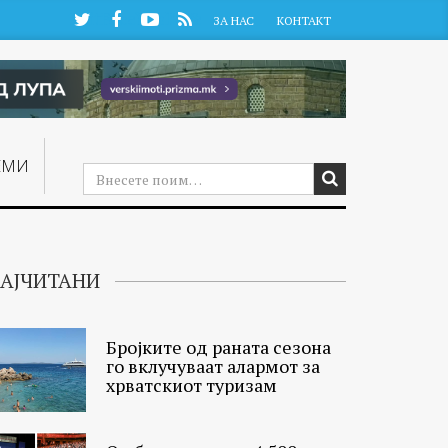
Twitter
Facebook
YouTube
RSS
ЗА НАС
КОНТАКТ
ЕМИ
АЈЧИТАНИ
Бројките од раната сезона
го вклучуваат алармот за
хрватскиот туризам