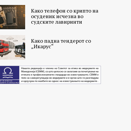
Како телефон со крипто на
осуденик исчезна во
судските лавиринти
Како падна тендерот со
„Икарус“