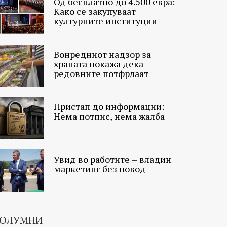
Од бесплатно до 4.500 евра:
Како се закупуваат
културните институции
Вонредниот надзор за
храната покажа дека
редовните потфрлаат
Пристап до информации:
Нема потпис, нема жалба
Увид во работите – владин
маркетинг без повод
ОЛУМНИ