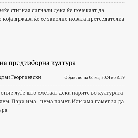
веќе стигнаа сигнали дека ќе почекаат да
 која држава ќе се заколне новата претседателка
на предизборна култура
здан Георгиевски
Објавено на 06 мај 2024 во 8:19
 оние луѓе што сметаат дека парите во културата
лем. Пари има - нема памет. Или има памет за да
ура