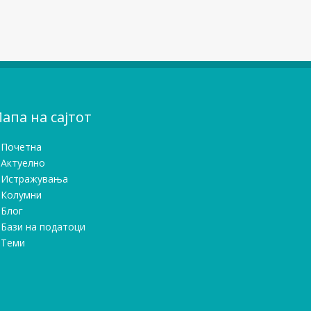
апа на сајтот
Почетна
Актуелно
Истражувањa
Колумни
Блог
Бази на податоци
Теми