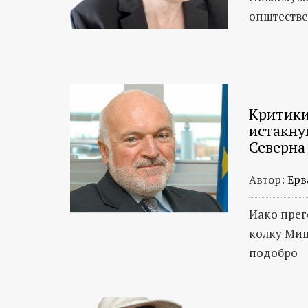
општестве
Критики
истакну
Северна
Автор:
Ерв
Иако прег
колку Миц
подобро