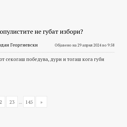
опулистите не губат избори?
здан Георгиевски
Објавено на 29 април 2024 во 9:58
т секогаш победува, дури и тогаш кога губи
2
23
...
145
»