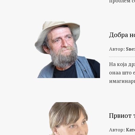
проблем с
Добра но
Автор:
Ѕве
На која д
онаа што 
имагинарн
Првиот 
Автор:
Кат