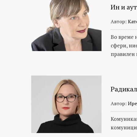
Ин и аут
Автор:
Кат
Во време 
сфери, ни
правилен
Радикал
Автор:
Ире
Комуникац
комуницир