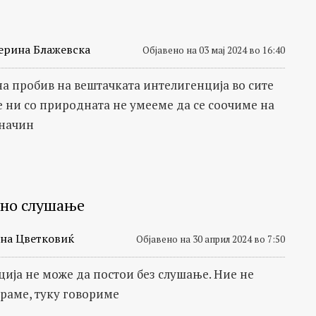
ерина Блажевска
Објавено на 03 мај 2024 во 16:40
на пробив на вештачката интелигенција во сите
е ни со природната не умееме да се соочиме на
 начин
но слушање
на Цветковиќ
Објавено на 30 април 2024 во 7:50
ија не може да постои без слушање. Ние не
аме, туку говориме