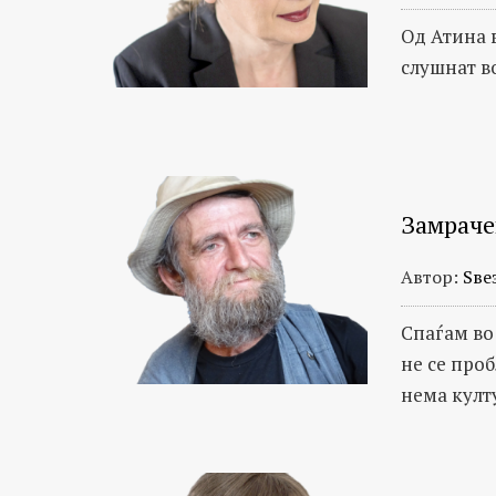
Од Атина 
слушнат во
Замраче
Автор:
Ѕве
Спаѓам во
не се проб
нема култ