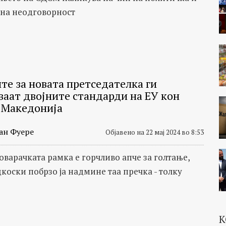
на неодговорност
те за новата претседателка ги
ваат двојните стандарди на ЕУ кон
 Македонија
ан Фуере
Објавено на 22 мај 2024 во 8:53
оварачката рамка е горчливо апче за голтање,
коски побрзо ја надмине таа пречка - толку
К