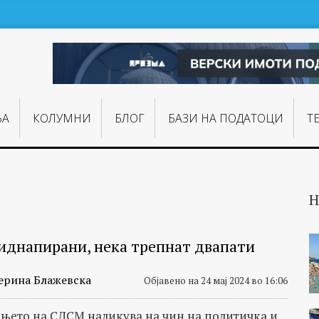
ЊA
КОЛУМНИ
БЛОГ
БАЗИ НА ПОДАТОЦИ
Т
Н
киднапирани, нека трепнат двапати
ерина Блажевска
Објавено на 24 мај 2024 во 16:06
њето на СДСМ наликува на чин на политичка и