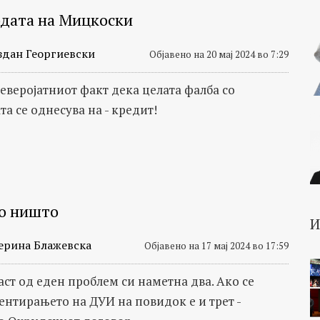
дата на Мицкоски
здан Георгиевски
Објавено на 20 мај 2024 во 7:29
неверојатниот факт дека целата фалба со
а се однесува на - кредит!
о ништо
ерина Блажевска
Објавено на 17 мај 2024 во 17:59
аст од еден проблем си наметна два. Ако се
ентирањето на ДУИ на повидок е и трет -