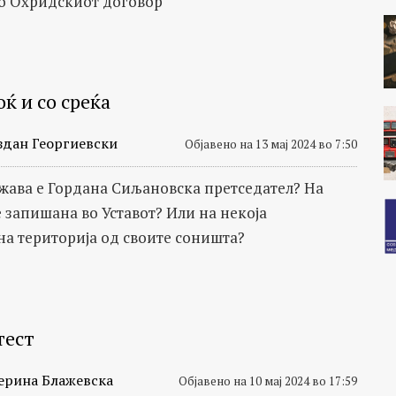
о Охридскиот договор
ќ и со среќа
здан Георгиевски
Објавено на 13 мај 2024 во 7:50
ржава е Гордана Сиљановска претседател? На
е запишана во Уставот? Или на некоја
а територија од своите соништа?
тест
ерина Блажевска
Објавено на 10 мај 2024 во 17:59