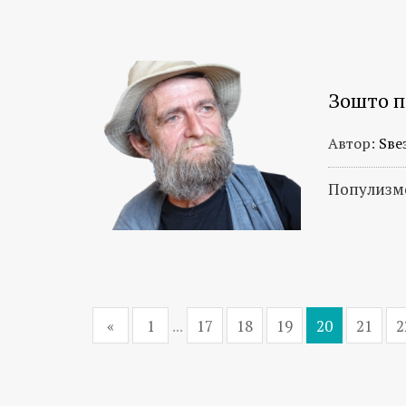
Зошто п
Автор:
Ѕве
Популизмо
«
1
...
17
18
19
20
21
2