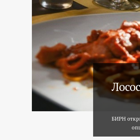
Лосос
БИРН откр
опш