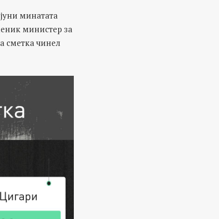
 јуни минатата
меник министер за
а сметка чинел