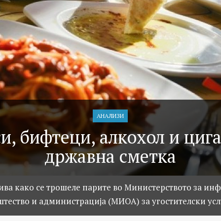
АНАЛИЗИ
и, бифтеци, алкохол и циг
државна сметка
ива како се трошеле парите во Министерството за ин
тество и администрација (МИОА) за угостителски ус