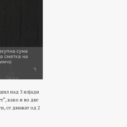
шил над 3 илјади
т“, како и во две
н, се движат од 2