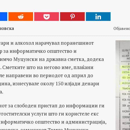
новска
Објавено 
игари и алкохол нарачувал поранешниот
 за информатичко општество и
имчо Муцунски на државна сметка, додека
. Сметките што на негово име, плаќани
иле направени во периодот од април до
ина, изнесувале околу 150 илјади денари
а.
нот за слободен пристап до информации ги
угостителски услуги што ги користеле екс
информатичко општество и администрација,
омовска, заменикот Тимчо Муцунски,