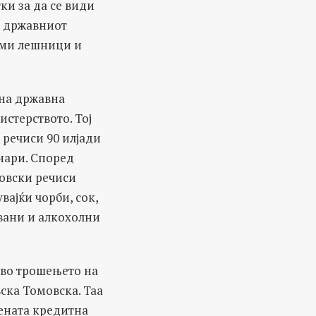
ки за да се види
а државниот
ами лешници и
на државна
истерството. Тој
 речиси 90 илјади
енари. Според
цовски речиси
вајќи чорби, сок,
увани и алкохолни
 во трошењето на
ска Томовска. Таа
бената кредитна