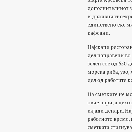
дополнителниот 
и државниот секре
единствено екс м
кафеани.
Најскапи ресторан
дел направени во 
зелен сос од 650 
морска риба, узо, 
дел од работите ко
На сметките не мо
овие пари, а цехот
илјади денари. На
работното време, 
сметката стигнува