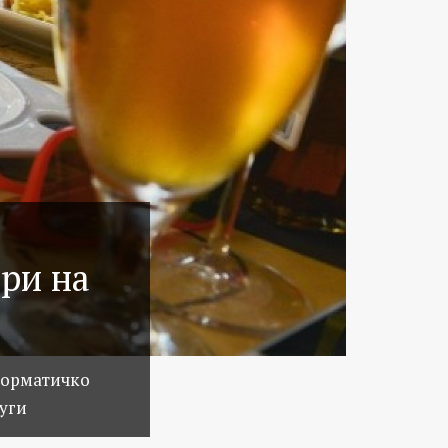
ари на
форматичко
луги