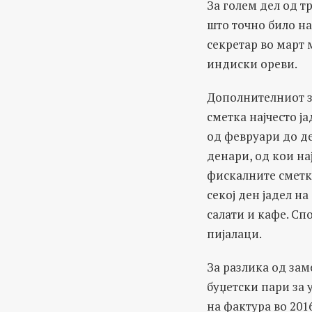
За голем дел од т
што точно било на
секретар во март
индиски ореви.
Дополнителниот з
сметка најчесто ја
од февруари до де
денари, од кои на
фискалните сметки
секој ден јадел на
салати и кафе. Сп
пијалаци.
За разлика од за
буџетски пари за 
на фактура во 201