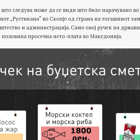
што следува може да се види што било нарачувано во
нот „Рустикана“ во Скопје од страна на тогашниот за
тество и администрација. Само овој ручек на државн
 половина просечна нето-плата во Македонија.