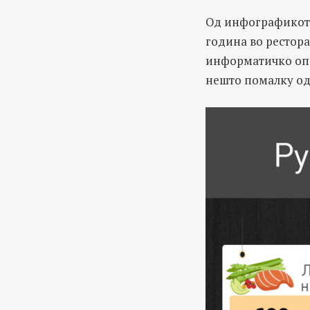
Од инфографикот 
година во рестора
информатичко опш
нешто помалку од