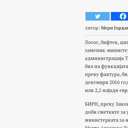
Автор:
Мери Јорда
Лосос, бифтек, ц
заменик-министер
администрација Т
бил на функцијата
преку фактура, б
декември 2016 год
или 2,5 илјади евр
БИРН, преку Зако
доби сметките за 
министерката за 
Марта Арсовска Т