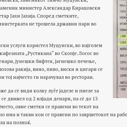
заменик министер Александар Кирацовски
тар Јахи Јахија. Според сметките,
инистерката не трошела државни пари во
ски услуги користел Муцунски, во најголем
кафеаната „Рустикана“ во Скопје. Лосос во
денари, јунешки бифтек, јагнешко печење,
лозова ракија, вино, пиво, виски и цигари се
и тој најчесто ги нарачувал во ресторан.
же да се види колку луѓе јаделе и пиеле за
 се движел од 2 илјади денари, па сѐ до 13
јчесто, овие сметки се правени во текот на
но има и такви кои се правени по завршетокот на раб
ла на полноќ.