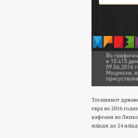
Тогашниот државен
евра во 2016 годин
кафеани во Липков
илјади до 24 илја