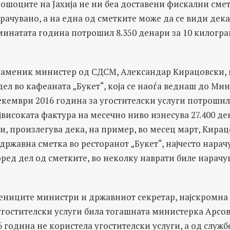
рошоците на Јахија не ни беа доставени фискални смет
рачувано, а на една од сметките може да се види дек
 минатата година потрошил 8.350 денари за 10 килогр
аменик министер од СДСМ, Александар Кирацовски, 
дел во кафеаната „Букет“, која се наоѓа веднаш до Мин
кември 2016 година за угостителски услуги потрошил
јвисоката фактура на месечно ниво изнесува 27.400 д
, произлегува дека, на пример, во месец март, Кира
 државна сметка во ресторанот „Букет“, најчесто нарачу
оред дел од сметките, во неколку наврати биле нарач
мениците министри и државниот секретар, најскромна
угостителски услуги била тогашната министерка Арсов
6 година не користела угостителски услуги, а од служ