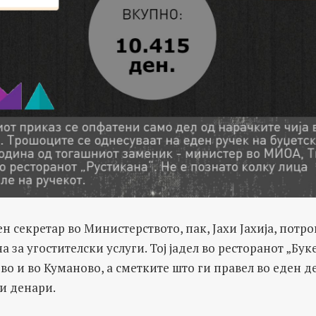
 секретар во Министерството, пак, Јахи Јахија, потро
а за угостителски услуги. Тој јадел во ресторанот „Буке
о и во Куманово, а сметките што ги правел во еден де
ди денари.