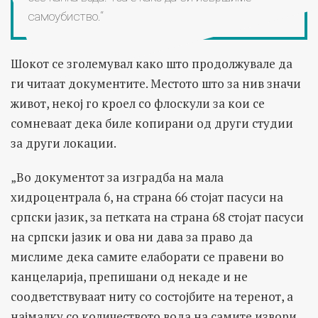
самоубиство.“
Шокот се зголемувал како што продолжувале да
ги читаат документите. Местото што за нив значи
живот, некој го кроел со флоскули за кои се
сомневаат дека биле копирани од други студии
за други локации.
„Во документот за изградба на мала
хидроцентрала 6, на страна 66 стојат пасуси на
српски јазик, за петката на страна 68 стојат пасуси
на српски јазик и ова ни дава за право да
мислиме дека самите елаборати се правени во
канцеларија, препишани од некаде и не
соодветствуваат ниту со состојбите на теренот, а
најмалку со количеството вода на самите извори