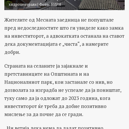
хидроцентрали | Фото: БИРН
Жителите од Месната заедница не попуштале
пред недоследностите што ги увиделе како замка
на инвеститорот, а адвокатката останала на ставот
дека документацијата е „чиста“, а намерите
добри.
Страната на селаните ја зајакнале и
претставниците на Општината и на
Националниот парк, кои застанале со нив, но
дозволата за изградба не успеале да ја поништат,
туку само да ја одложат до 2023 година, кога
инвеститорот ќе треба да добие позитивно
мислење за да почне да се гради.
„Ни ветија дека нема да дадат позитивно