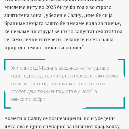
мислење ниту во 2023 бидејќи тоа е во строго
заштитена зона“, убеден е Салиу, „ние ќе си ја
браниме земјата зашто ќе немаме вода за пиење,
ќе немаме ни струја! Ќе ни го запустат селото! Тоа
се само лични интереси, селаните и сета наша
природа немаат никаква корист“.
Жителите од Месната заедница не попуштале
пред недоследностите што ги увиделе како замка
на инвеститорот, а адвокатката останала на
ставот дека документацијата е „чиста“, а
намерите добри
Ахмети и Салиу се вознемирени, но и убедени
дека ова е црно сценарио за нивниот крај. Колку