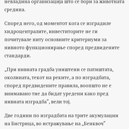
невладина организација што се бори за животната
средина.
Според него, од моментот кога се изградиле
хидроцентралите, инвеститорите не ги
почитувале ниту основните критериуми за
нивното функционирање според предвидените
стандарди.
„При нивната градба уништени се патиштата,
околината, текот на реките, а по изградбата,
според предвидените правила, воопшто не е
внимавано тие да бидат уредени како пред
нивната изградба“, вели тој.
Две години по изградбата на трите акумулации
на Бистрица, во истражување на „Бенквоч“