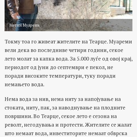
Метин Муарени
Токму тоа го живеат жителите на Теарце. Муареми
вели дека во последниве четири години, секое
лето молат за капка вода. За 5.000 луѓе од овој крај,
периодот од јуни до септември е пекол, не
поради високите температури, туку поради
немањето вода.
Нема вода за нив, нема ниту за напојување на
стоката, ниту, пак, за наводнување на плодните
површини. Во Теарце, секое лето е сезона на
револт, негодувања и протести. Жителите се жалат
што немаат вода, инвеститорите немаат обврска