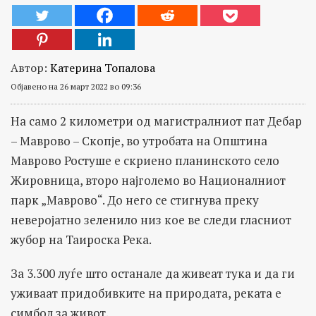
Автор:
Катерина Топалова
Објавено на 26 март 2022 во 09:36
На само 2 километри од магистралниот пат Дебар
– Маврово – Скопје, во утробата на Општина
Маврово Ростуше е скриено планинското село
Жировница, второ најголемо во Националниот
парк „Маврово“. До него се стигнува преку
неверојатно зеленило низ кое ве следи гласниот
жубор на Таироска Река.
За 3.300 луѓе што останале да живеат тука и да ги
уживаат придобивките на природата, реката е
симбол за живот.