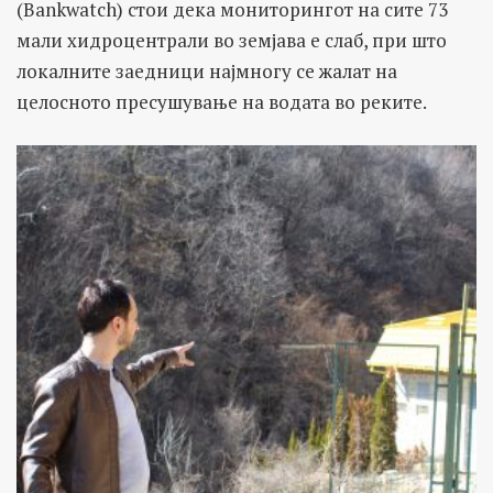
(Bankwatch) стои дека мониторингот на сите 73
мали хидроцентрали во земјава е слаб, при што
локалните заедници најмногу се жалат на
целосното пресушување на водата во реките.