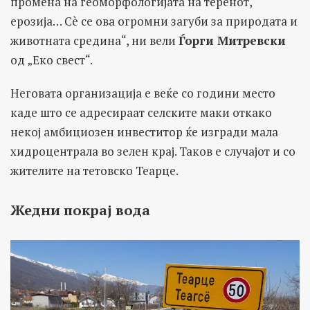
промена на геоморфологијата на теренот,
ерозија… Сè се ова огромни загуби за природата и
животната средина“, ни вели
Ѓорги Митревски
од „Еко свест“.
Неговата организација е веќе со години место
каде што се адресираат селските маки откако
некој амбициозен инвеститор ќе изгради мала
хидроцентрала во зелен крај. Таков е случајот и со
жителите на тетовско Теарце.
Жедни покрај вода