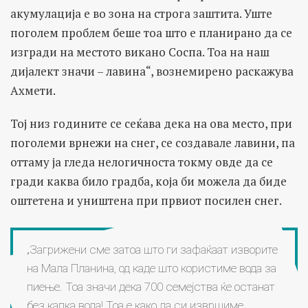
акумулација е во зона на строга заштита. Уште
поголем проблем беше тоа што е планирано да се
изгради на местото викано Соспа. Тоа на наш
дијалект значи – лавина“, вознемирено раскажува
Ахмети.
Тој низ годините се сеќава дека на ова место, при
поголеми врнежи на снег, се создавале лавини, па
оттаму ја гледа нелогичноста токму овде да се
гради каква било градба, која би можела да биде
оштетена и уништена при првиот посилен снег.
„Загрижени сме затоа што ги зафаќаат изворите
на Мала Планина, од каде што користиме вода за
пиење. Тоа значи дека 700 семејства ќе останат
без капка вода! Тоа е како да си извршиме