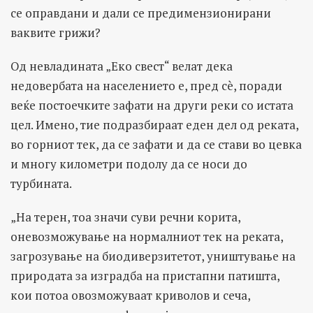
се оправдани и дали се предимензионирани
ваквите грижи?
Од невладината „Еко свест“ велат дека
недовербата на населението е, пред сè, поради
веќе постоечките зафати на други реки со истата
цел. Имено, тие подразбираат еден дел од реката,
во горниот тек, да се зафати и да се стави во цевка
и многу километри подолу да се носи до
турбината.
„На терен, тоа значи суви речни корита,
оневозможување на нормалниот тек на реката,
загрозување на биодиверзитетот, уништување на
природата за изградба на пристапни патишта,
кои потоа овозможуваат криволов и сеча,