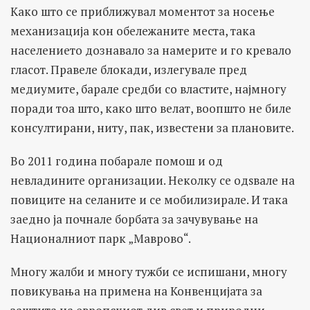
Како што се приближувал моментот за носење
механизација кон обележаните места, така
населението дознавало за намерите и го кревало
гласот. Правеле блокади, излегувале пред
медиумите, барале средби со властите, најмногу
поради тоа што, како што велат, воопшто не биле
консултирани, ниту, пак, известени за плановите.
Во 2011 година побарале помош и од
невладините организации. Неколку се одѕвале на
повиците на селаните и се мобилизирале. И така
заедно ја почнале борбата за зачувување на
Националниот парк „Маврово“.
Многу жалби и многу тужби се испишани, многу
повикувања на примена на Конвенцијата за