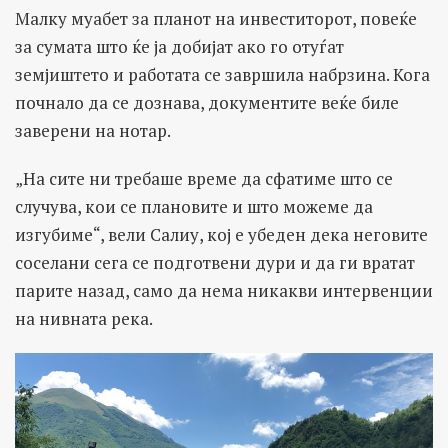
Малку муабет за планот на инвеститорот, повеќе
за сумата што ќе ја добијат ако го отуѓат
земјиштето и работата се завршила набрзина. Кога
почнало да се дознава, документите веќе биле
заверени на нотар.
„На сите ни требаше време да сфатиме што се
случува, кои се плановите и што можеме да
изгубиме“, вели Салиу, кој е убеден дека неговите
соселани сега се подготвени дури и да ги вратат
парите назад, само да нема никакви интервенции
на нивната река.