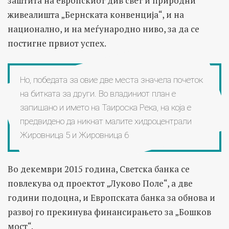
заштита на европскиот див свет и природни
живеалишта „Бернската конвенција“, и на
национално, и на меѓународно ниво, за да се
постигне првиот успех.
Но, победата за овие две места значела почеток
на битката за други. Во владиниот план е
запишано и името на Таироска Река, на која е
предвидено да никнат малите хидроцентрали
Жировница 5 и Жировница 6
Во декември 2015 година, Светска банка се
повлекува од проектот „Луково Поле“, а две
години подоцна, и Европската банка за обнова и
развој го прекинува финансирањето за „Бошков
мост“.