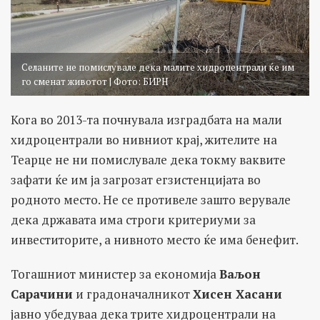
Селаните не помислувале дека малите хидроцентрали ќе им
го сменат животот | Фото: БИРН
Кога во 2013-та почнувала изградбата на мали
хидроцентрали во нивниот крај, жителите на
Теарце не ни помислувале дека токму ваквите
зафати ќе им ја загрозат егзистенцијата во
родното место. Не се противеле зашто верувале
дека државата има строги критериуми за
инвеститорите, а нивното место ќе има бенефит.
Тогашниот министер за економија
Ваљон
Сарачини
и градоначалникот
Хисен Хасани
јавно убедуваа дека трите хидроцентрали на