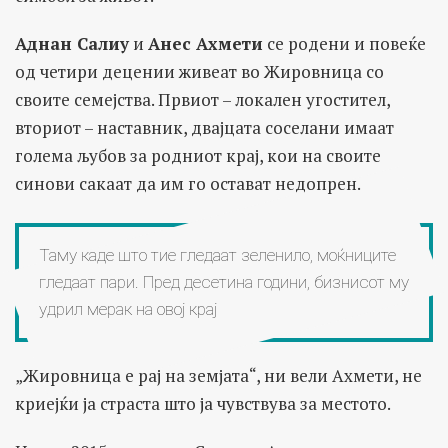
Аднан Салиу
и
Анес Ахмети
се родени и повеќе
од четири децении живеат во Жировница со
своите семејства. Првиот – локален угостител,
вториот – наставник, двајцата соселани имаат
голема љубов за родниот крај, кои на своите
синови сакаат да им го остават недопрен.
Таму каде што тие гледаат зеленило, моќниците
гледаат пари. Пред десетина години, бизнисот му
удрил мерак на овој крај
„Жировница е рај на земјата“, ни вели Ахмети, не
криејќи ја страста што ја чувствува за местото.