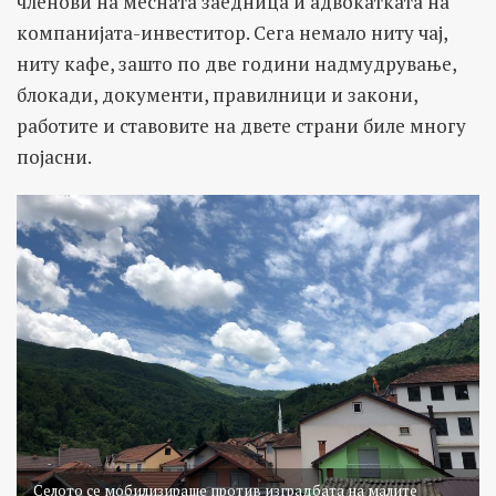
членови на месната заедница и адвокатката на
компанијата-инвеститор. Сега немало ниту чај,
ниту кафе, зашто по две години надмудрување,
блокади, документи, правилници и закони,
работите и ставовите на двете страни биле многу
појасни.
Селото се мобилизираше против изградбата на малите