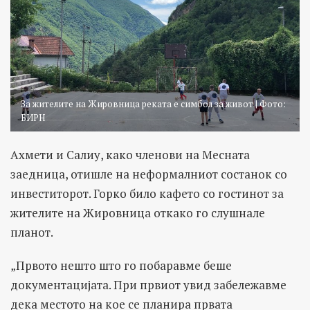
За жителите на Жировница реката е симбол за живот | Фото:
БИРН
Ахмети и Салиу, како членови на Месната
заедница, отишле на неформалниот состанок со
инвеститорот. Горко било кафето со гостинот за
жителите на Жировница откако го слушнале
планот.
„Првото нешто што го побаравме беше
документацијата. При првиот увид забележавме
дека местото на кое се планира првата