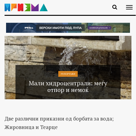
РЕПОРТАЖИ
Мали хидроцентрали: меѓу
отпор и немоќ
Две различни приказни од борбата за вода;
Жировница и Теарце