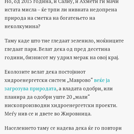
Но, од 2015 година, и Салиу, и Ахмети ги мачи
истата мисла – ќе трпи ли нивната недопрена
природа на сметка на богатењето на
неколкумина?
Таму каде што тие гледаат зеленило, моќниците
гледаат пари. Велат дека од пред десетина
години, бизнисот му удрил мерак на овој крај.
Еколозите велат дека постојниот
хидроенергетски систем „Маврово“
веќе ја
загрозува природата
, а владата одобри, или
планира да одобри уште 20 „мали“
нископроизводни хидроенергетски проекти.
Меѓу нив се и двете во Жировница.
Населението таму се надева дека ќе го повтори