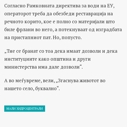
Согласно Рамковната директива за води на ЕУ,
операторот треба да обезбеди реставрација на
речното корито, кое е полно со материјали што
биле фрлани во него, а потекнуваат од изградбата
на пристапниот пат. Но, попусто.
„Тие се бранат со тоа дека имаат дозволи и дека
институциите како општина и други
министерства има дале дозволи“.
А во меѓувреме, вели, „Згаснува животот во
нашето село, буквално“.
МАЛИ ХИДРОЦЕНТРАЛИ