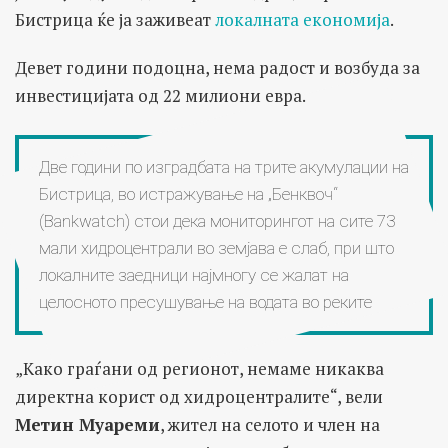
Бистрица ќе ја заживеат
локалната економија
.
Девет години подоцна, нема радост и возбуда за
инвестицијата од 22 милиони евра.
Две години по изградбата на трите акумулации на
Бистрица, во истражување на „Бенквоч“
(Bankwatch) стои дека мониторингот на сите 73
мали хидроцентрали во земјава е слаб, при што
локалните заедници најмногу се жалат на
целосното пресушување на водата во реките
„Како граѓани од регионот, немаме никаква
директна корист од хидроцентралите“, вели
Метин Муареми
, жител на селото и член на