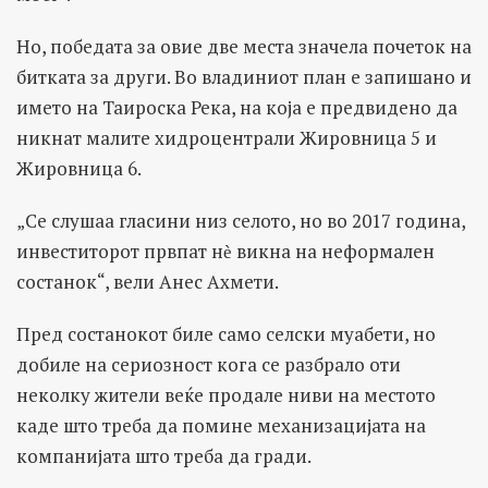
Но, победата за овие две места значела почеток на
битката за други. Во владиниот план е запишано и
името на Таироска Река, на која е предвидено да
никнат малите хидроцентрали Жировница 5 и
Жировница 6.
„Се слушаа гласини низ селото, но во 2017 година,
инвеститорот првпат нѐ викна на неформален
состанок“, вели Анес Ахмети.
Пред состанокот биле само селски муабети, но
добиле на сериозност кога се разбрало оти
неколку жители веќе продале ниви на местото
каде што треба да помине механизацијата на
компанијата што треба да гради.