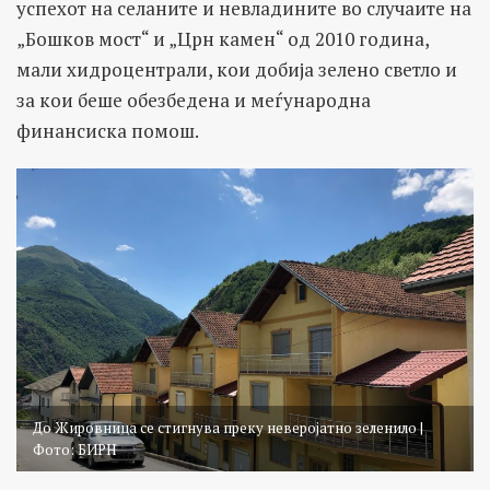
успехот на селаните и невладините во случаите на
„Бошков мост“ и „Црн камен“ од 2010 година,
мали хидроцентрали, кои добија зелено светло и
за кои беше обезбедена и меѓународна
финансиска помош.
До Жировница се стигнува преку неверојатно зеленило |
Фото: БИРН