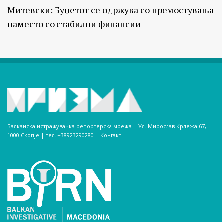
Митевски: Буџетот се одржува со премостувања
наместо со стабилни финансии
Балканска истражувачка репортерска мрежа | Ул. Мирослав Крлежа 67,
1000 Скопје | тел. +38923290280­ |
Контакт