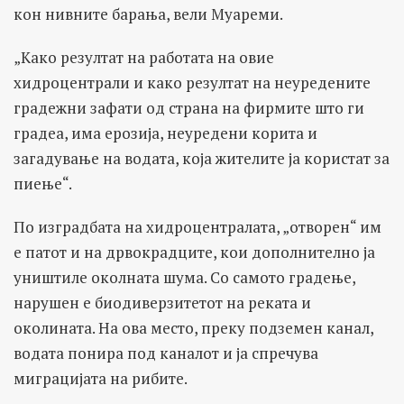
кон нивните барања, вели Муареми.
„Како резултат на работата на овие
хидроцентрали и како резултат на неуредените
градежни зафати од страна на фирмите што ги
градеа, има ерозија, неуредени корита и
загадување на водата, која жителите ја користат за
пиење“.
По изградбата на хидроцентралата, „отворен“ им
е патот и на дрвокрадците, кои дополнително ја
уништиле околната шума. Со самото градење,
нарушен е биодиверзитетот на реката и
околината. На ова место, преку подземен канал,
водата понира под каналот и ја спречува
миграцијата на рибите.