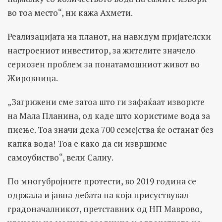
во тоа место“, ни кажа Ахмети.
Реализацијата на планот, на навидум пријателски
настроениот инвеститор, за жителите значело
сериозен проблем за понатамошниот живот во
Жировница.
„Загрижени сме затоа што ги зафаќаат изворите
на Мала Планина, од каде што користиме вода за
пиење. Тоа значи дека 700 семејства ќе останат без
капка вода! Тоа е како да си извршиме
самоубиство“, вели Салиу.
По многубројните протести, во 2019 година се
одржала и јавна дебата на која присуствувал
градоначалникот, претставник од НП Маврово,