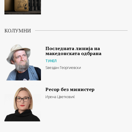
КОЛУМНИ
Последната линија на
македонската одбрана
ТУНЕЛ
Ѕвездан Георгиевски
Ресор без министер
Ирена Цветковиќ