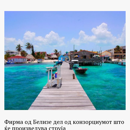
Фирма од Белизе дел од конзорциумот што
ќе произведува струја