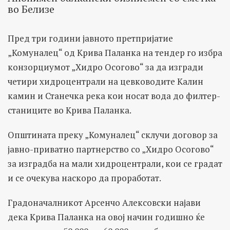
во Белизе
Пред три години јавното претпријатие
„Комуналец“ од Крива Паланка на тендер го избра
конзорциумот „Хидро Oсогово“ за да изгради
четири хидроцентрали на цевководите Калин
камин и Станечка река кои носат вода до филтер-
станиците во Крива Паланка.
Општината преку „Комуналец“ склучи договор за
јавно-приватно партнерство со „Хидро Осогово“
за изградба на мали хидроцентрали, кои се градат
и се очекува наскоро да проработат.
Градоначалникот Арсенчо Алексовски најави
дека Крива Паланка на овој начин годишно ќе