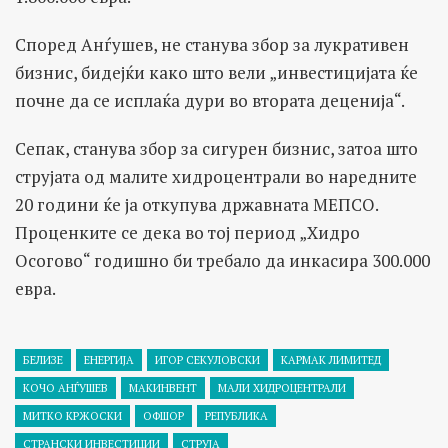
Според Анѓушев, не станува збор за лукративен
бизнис, бидејќи како што вели „инвестицијата ќе
почне да се исплаќа дури во втората деценија“.
Сепак, станува збор за сигурен бизнис, затоа што
струјата од малите хидроцентрали во наредните
20 години ќе ја откупува државната МЕПСО.
Проценките се дека во тој период „Хидро
Осогово“ годишно би требало да инкасира 300.000
евра.
БЕЛИЗЕ
ЕНЕРГИЈА
ИГОР СЕКУЛОВСКИ
КАРМАК ЛИМИТЕД
КОЧО АНЃУШЕВ
МАКИНВЕНТ
МАЛИ ХИДРОЦЕНТРАЛИ
МИТКО КРЖОСКИ
ОФШОР
РЕПУБЛИКА
СТРАНСКИ ИНВЕСТИЦИИ
СТРУЈА