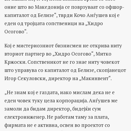
оние што во Македонија се поврзуваат со офшор-
капиталот од Белизе“, тврди Кочо Анѓушев кој е
еден од тројцата сопственици на „Хидро
Осогово“.
Кој е мистериозниот бизнисмен не открива ниту
вториот партнер во „Хидро Осогово“, Митко
Кржоски. Сопственикот не го знае ниту човекот
што управува со капиталот од Белизе, скопјанецот
Игор Секуловски, директор на „Макинвент“.
„Не знам кој е газдата, иако мислам дека не е
еден човек туку цела корпорација. Анѓушев ме
замоли да бидам директор, бидејќи сум
електроинженер. Не работам таму за плата,
фирмата не е активна, освен во проектот со