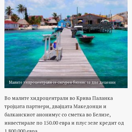
Малите хидроцентрали се сигурен бизнис за две децении
Во малите хидроцентрали во Крива Паланка
тројцата партнери, двајцата Македонци и
балканскиот анонимус со сметка во Белизе,
инвестирале по 150.00 евра и плус зеле кредит од
1.800.000 евра.