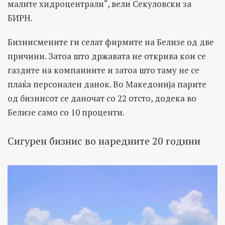
малите хидроцентрали“, вели Секуловски за
БИРН.
Бизнисмените ги селат фирмите на Белизе од две
причини. Затоа што државата не открива кои се
газдите на компаниите и затоа што таму не се
плаќа персонален данок. Во Македонија парите
од бизнисот се даночат со 22 отсто, додека во
Белизе само со 10 проценти.
Сигурен бизнис во наредните 20 години