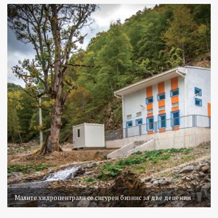
Малите хидроцентрали се сигурен бизнис за две децении