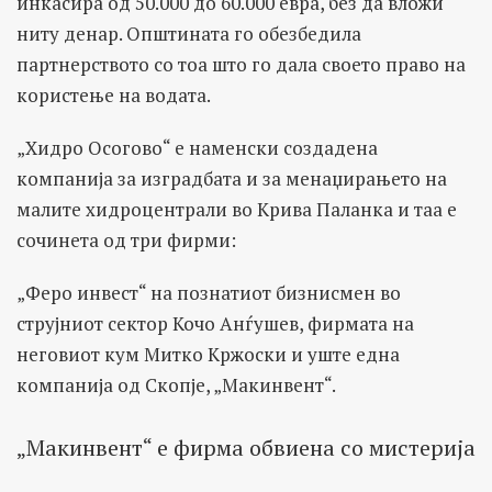
инкасира од 50.000 до 60.000 евра, без да вложи
ниту денар. Општината го обезбедила
партнерството со тоа што го дала своето право на
користење на водата.
„Хидро Осогово“ е наменски создадена
компанија за изградбата и за менаџирањето на
малите хидроцентрали во Крива Паланка и таа е
сочинета од три фирми:
„Феро инвест“ на познатиот бизнисмен во
струјниот сектор Кочо Анѓушев, фирмата на
неговиот кум Митко Кржоски и уште една
компанија од Скопје, „Макинвент“.
„Макинвент“ е фирма обвиена со мистерија