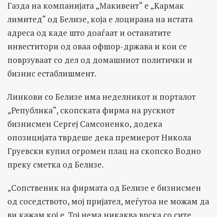
Газда на компанијата „Макивент“ е „Кармак
лимитед“ од Белизе, која е лоцирана на истата
адреса од каде што доаѓаат и останатите
инвеститори од оваа офшор-држава и кои се
поврзуваат со дел од домашниот политички и
бизнис естаблишмент.
Линкови со Белизе има неделникот и порталот
„Република“, скопската фирма на рускиот
бизнисмен Сергеј Самсоненко, додека
опозицијата тврдеше дека премиерот Никола
Груевски купил огромен плац на скопско Водно
преку сметка од Белизе.
„Сопственик на фирмата од Белизе е бизнисмен
од соседството, мој пријател, меѓутоа не можам да
ви кажам кој е. Тој нема никаква врска со сите