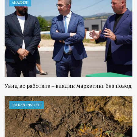
АНАЛИЗИ
Увид во работите – владин маркетинг без повод
BALKAN INSIGHT