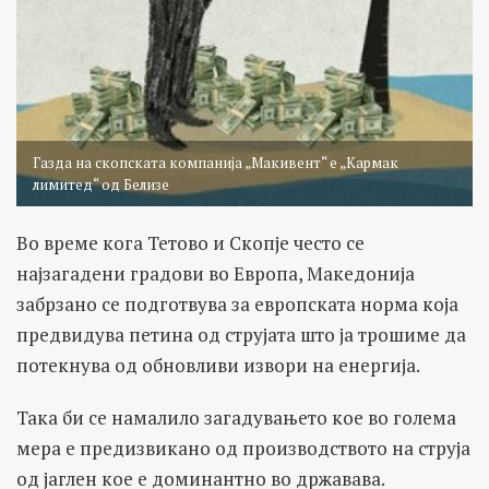
Газда на скопската компанија „Макивент“ е „Кармак
лимитед“ од Белизе
Во време кога Тетово и Скопје често се
најзагадени градови во Европа, Македонија
забрзано се подготвува за европската норма која
предвидува петина од струјата што ја трошиме да
потекнува од обновливи извори на енергија.
Така би се намалило загадувањето кое во голема
мера е предизвикано од производството на струја
од јаглен кое е доминантно во државава.