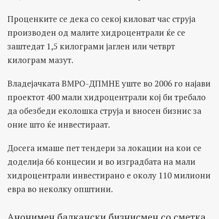
Проценките се дека со секој киловат час струја
производен од малите хидроцентрали ќе се
заштедат 1,5 килограми јаглен или четврт
килограм мазут.
Владејачката ВМРО-ДПМНЕ уште во 2006 го најави
проектот 400 мали хидроцентрали кој би требало
да обезбеди еколошка струја и вносен бизнис за
оние што ќе инвестираат.
Досега имаше пет тендери за локации на кои се
доделија 66 концесии и во изградбата на мали
хидроцентрали инвестирано е околу 110 милиони
евра во неколку општини.
Анонимен балкански бизнисмен со сметка