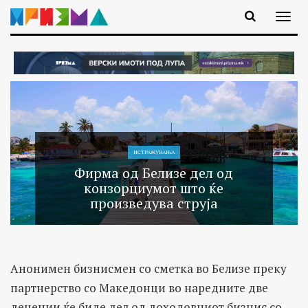
ИСТРАЖУВАЊA
Фирма од Белизе дел од
конзорциумот што ќе
произведува струја
Анонимен бизнисмен со сметка во Белизе преку
партнерство со Македонци во наредните две
децении ќе биде дел од доходовниот бизнис со