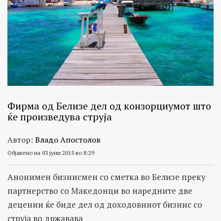
Фирма од Белизе дел од конзорциумот што
ќе произведува струја
Автор:
Владо Апостолов
Објавено на 03 јуни 2015 во 8:29
Анонимен бизнисмен со сметка во Белизе преку
партнерство со Македонци во наредните две
децении ќе биде дел од доходовниот бизнис со
струја во државава