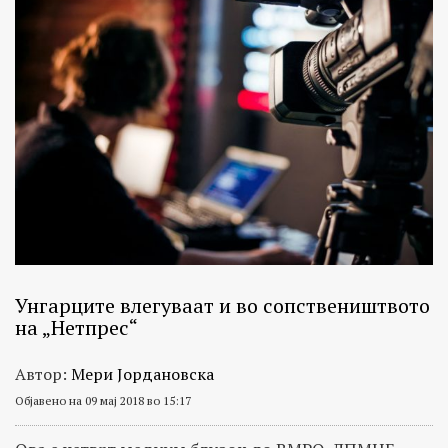
Унгарците влегуваат и во сопствеништвото
на „Нетпрес“
Автор:
Мери Јордановска
Објавено на 09 мај 2018 во 15:17