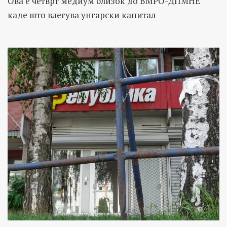
Ова е четврт медиум близок до ВМРО-ДПМНЕ
каде што влегува унгарски капитал