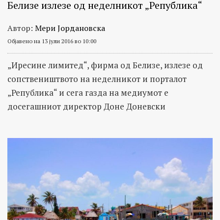
Белизе излезе од неделникот „Република“
Автор:
Мери Јордановска
Објавено на 13 јули 2016 во 10:00
„Иресине лимитед“, фирма од Белизе, излезе од
сопствеништвото на неделникот и порталот
„Република“ и сега газда на медиумот е
досегашниот директор Доне Доневски