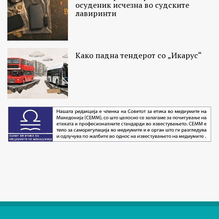
осуденик исчезна во судските
лавиринти
Како падна тендерот со „Икарус“