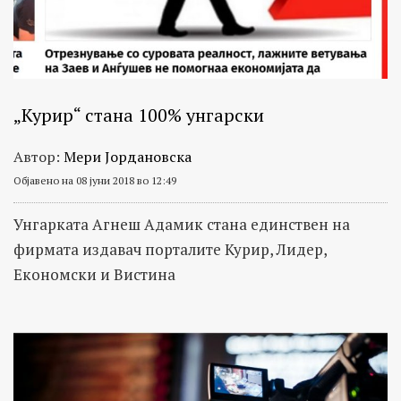
„Курир“ стана 100% унгарски
Автор:
Мери Јордановска
Објавено на 08 јуни 2018 во 12:49
Унгарката Агнеш Адамик стана единствен на
фирмата издавач порталите Курир, Лидер,
Економски и Вистина