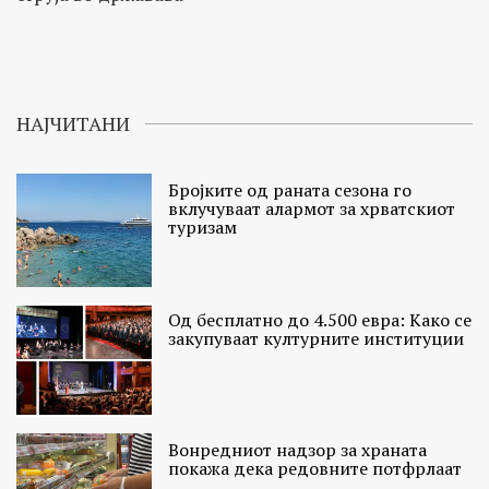
НАЈЧИТАНИ
Бројките од раната сезона го
вклучуваат алармот за хрватскиот
туризам
Од бесплатно до 4.500 евра: Како се
закупуваат културните институции
Вонредниот надзор за храната
покажа дека редовните потфрлаат