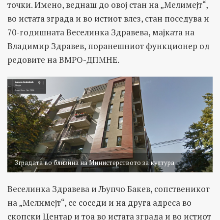
точки. Имено, веднаш до овој стан на „Мелимејт“,
во истата зграда и во истиот влез, стан поседува и
70-годишната Веселинка Здравева, мајката на
Владимир Здравев, поранешниот функционер од
редовите на ВМРО-ДПМНЕ.
Зградата во близина на Министерството за култура
Веселинка Здравева и Љупчо Бакев, сопственикот
на „Мелимејт“, се соседи и на друга адреса во
скопски Центар и тоа во истата зграда и во истиот