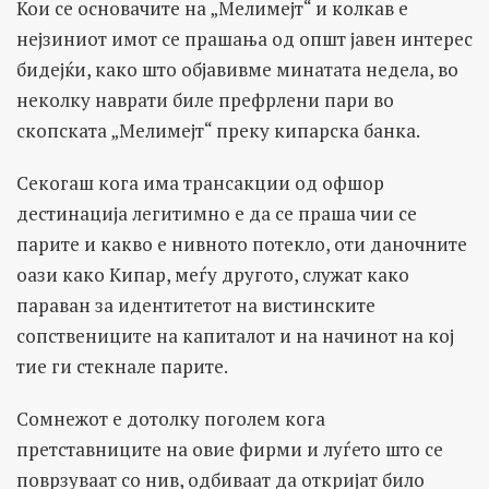
Кои се основачите на „Мелимејт“ и колкав е
нејзиниот имот се прашања од општ јавен интерес
бидејќи, како што објавивме минатата недела, во
неколку наврати биле префрлени пари во
скопската „Мелимејт“ преку кипарска банка.
Секогаш кога има трансакции од офшор
дестинација легитимно е да се праша чии се
парите и какво е нивното потекло, оти даночните
оази како Кипар, меѓу другото, служат како
параван за идентитетот на вистинските
сопствениците на капиталот и на начинот на кој
тие ги стекнале парите.
Сомнежот е дотолку поголем кога
претставниците на овие фирми и луѓето што се
поврзуваат со нив, одбиваат да откријат било