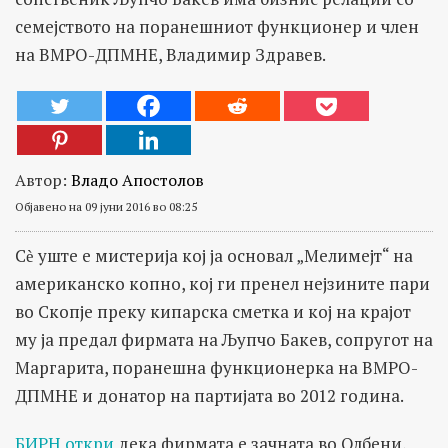
семејството на поранешниот функционер и член
на ВМРО-ДПМНЕ, Владимир Здравев.
Автор:
Владо Апостолов
Објавено на 09 јуни 2016 во 08:25
Сѐ уште е мистерија кој ја основал „Мелимејт“ на
американско копно, кој ги пренел нејзините пари
во Скопје преку кипарска сметка и кој на крајот
му ја предал фирмата на Љупчо Бакев, сопругот на
Маргарита, поранешна функционерка на ВМРО-
ДПМНЕ и донатор на партијата во 2012 година.
БИРН откри
дека фирмата е зачната во Олбени,