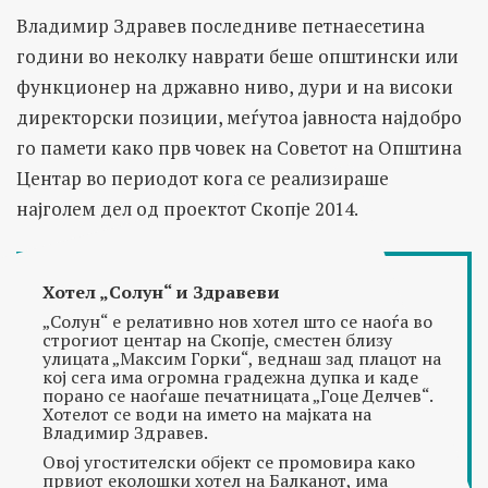
Владимир Здравев последниве петнаесетина
години во неколку наврати беше општински или
функционер на државно ниво, дури и на високи
директорски позиции, меѓутоа јавноста најдобро
го памети како прв човек на Советот на Општина
Центар во периодот кога се реализираше
најголем дел од проектот Скопје 2014.
Хотел „Солун“ и Здравеви
„Солун“ е релативно нов хотел што се наоѓа во
строгиот центар на Скопје, сместен близу
улицата „Максим Горки“, веднаш зад плацот на
кој сега има огромна градежна дупка и каде
порано се наоѓаше печатницата „Гоце Делчев“.
Хотелот се води на името на мајката на
Владимир Здравев.
Овој угостителски објект се промовира како
првиот еколошки хотел на Балканот, има