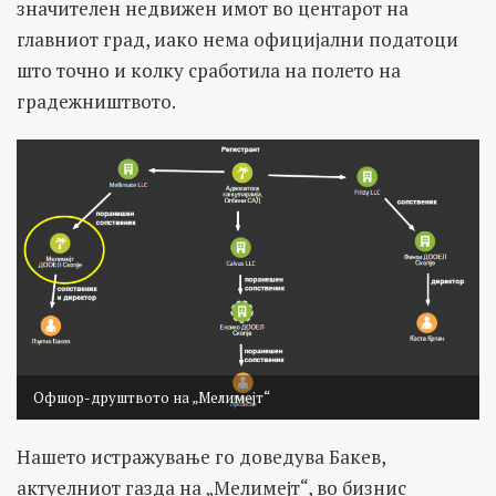
значителен недвижен имот во центарот на
главниот град, иако нема официјални податоци
што точно и колку сработила на полето на
градежништвото.
Офшор-друштвото на „Мелимејт“
Нашето истражување го доведува Бакев,
актуелниот газда на „Мелимејт“, во бизнис