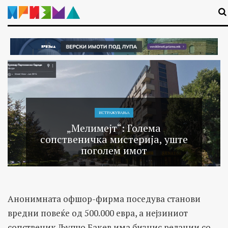
ИСТРАЖУВАЊA
„Мелимејт“: Голема
сопственичка мистерија, уште
поголем имот
Анонимната офшoр-фирма поседува станови
вредни повеќе од 500.000 евра, а нејзиниот
сопственик Љупчо Бакев има бизнис релации со