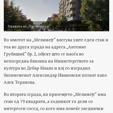
Зградата на „Партизанска“
Во имотот на „Мелимејт“ влегува уште еден стан и
тоа во друга зграда на адреса „Антоние
Грубишиќ“ бр. 2, објект што се наоѓа во
непосредна близина на Министерството за
култура во Дебар Маало и кој го изградил
бизнисменот Александар Ивановски познат како
Алек Теранова.
Во втората зграда, на приземјето „Мелимејт“ има
стан од 79 квадрати, а ходникот го дели со
интересен сосед, со кого има повеќе заеднички