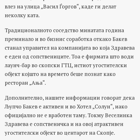
влез на улица „Васил Ѓоргов“, каде ги делат
неколку ката.
Традиционалното соседство минатата година
преминало и во бизнис соработка откако Бакев
станал управител на компанијата во која Здравева
е еден од сопствениците. Тоа е фирмата што води
лаунч-бар во скопски ГТЦ, истиот угостителски
објект којшто на времето беше познат како
ресторан „Ања“.
Дополнително, нашите информации говорат дека
Љупчо Бакев е активен и во Хотел „Солун“, иако
официјално не е вработен таму. Токму Веселинка
Здравева е сопственичка и на овој атрактивен
угостителски објект во центарот на Скопје.