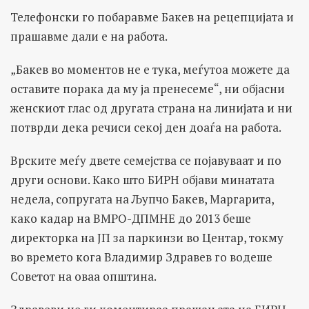
Телефонски го побаравме Бакев на рецепцијата и
прашавме дали е на работа.
„Бакев во моментов не е тука, меѓутоа можете да
оставите порака да му ја пренесеме“, ни објасни
женскиот глас од другата страна на линијата и ни
потврди дека речиси секој ден доаѓа на работа.
Врските меѓу двете семејства се појавуваат и по
други основи. Како што БИРН објави минатата
недела, сопругата на Љупчо Бакев, Маргарита,
како кадар на ВМРО-ДПМНЕ до 2013 беше
директорка на ЈП за паркинзи во Центар, токму
во времето кога Владимир Здравев го водеше
Советот на оваа општина.