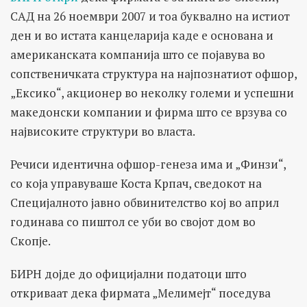
САД на 26 ноември 2007 и тоа буквално на истиот
ден и во истата канцеларија каде е основана и
американската компанија што се појавува во
сопственичката структура на најпознатиот офшор,
„Ексико“, акционер во неколку големи и успешни
македонски компании и фирма што се врзува со
највисоките структури во власта.
Речиси идентична офшор-генеза има и „Финзи“,
со која управуваше Коста Крпач, сведокот на
Специјалното јавно обвинителство кој во април
годинава со пиштол се уби во својот дом во
Скопје.
БИРН дојде до официјални податоци што
откриваат дека фирмата „Мелимејт“ поседува