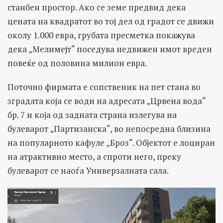
станбен простор. Ако се земе предвид дека
цената на квадратот во тој дел од градот се движи
околу 1.000 евра, грубата пресметка покажува
дека „Мелимејт“ поседува недвижен имот вреден
повеќе од половина милион евра.
Поточно фирмата е сопственик на пет стана во
зградата која се води на адресата „Црвена вода“
бр. 7 и која од задната страна излегува на
булеварот „Партизанска“, во непосредна близина
на популарното кафуле „Броз“. Објектот е лоциран
на атрактивно место, а спроти него, преку
булеварот се наоѓа Универзалната сала.