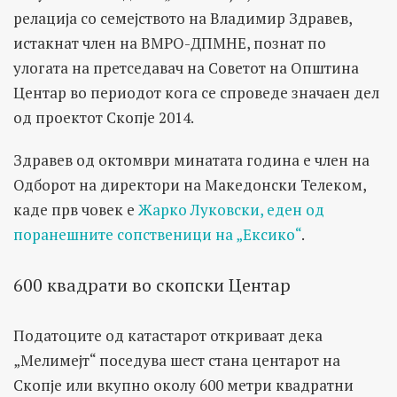
релација со семејството на Владимир Здравев,
истакнат член на ВМРО-ДПМНЕ, познат по
улогата на претседавач на Советот на Општина
Центар во периодот кога се спроведе значаен дел
од проектот Скопје 2014.
Здравев од октомври минатата година е член на
Одборот на директори на Македонски Телеком,
каде прв човек е
Жарко Луковски, еден од
поранешните сопственици на „Ексико“
.
600 квадрати во скопски Центар
Податоците од катастарот откриваат дека
„Мелимејт“ поседува шест стана центарот на
Скопје или вкупно околу 600 метри квадратни