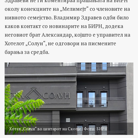
Здравеви не ги коментираа прашањата на БИРН
околу конекциите на „Мелимејт“ со членовите на
нивното семејство. Владимир Здравев одби било
каков контакт со новинарите на БИРН, додека
неговиот брат Александар, којшто е управител на
Хотелот „Солун“, не одговори на писмените
барања за средба.
Хотел „Солун“ во центарот на Скопје | Фото: БИРН