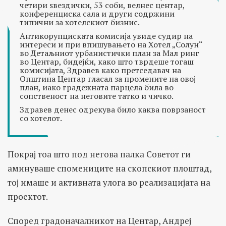
четири ѕвездички, 53 соби, велнес центар,
конференциска сала и други содржини
типични за хотелскиот бизнис.
Антикорупциската комисија увиде судир на
интереси и при впишувањето на Хотел „Солун“
во Детаљниот урбанистички план за Мал ринг
во Центар, бидејќи, како што тврдеше тогаш
комисијата, Здравев како претседавач на
Општина Центар гласал за промените на овој
план, иако градежната парцела била во
сопственост на неговите татко и чичко.
Здравев денес одрекува било каква поврзаност
со хотелот.
Покрај тоа што под негова палка Советот ги
аминуваше спомениците на скопскиот плоштад,
тој имаше и активната улога во реализацијата на
проектот.
Според градоначалникот на Центар, Андреј