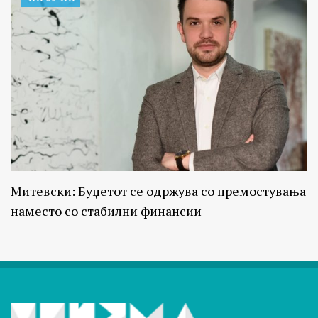
Митевски: Буџетот се одржува со премостувања
наместо со стабилни финансии