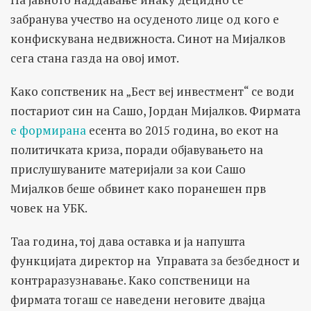
забранува учество на осуденото лице од кого е
конфискувана недвижноста. Синот на Мијалков
сега стана газда на овој имот.
Како сопственик на „Бест веј инвестмент“ се води
постариот син на Сашо, Јордан Мијалков. Фирмата
е формирана
есента во 2015 година, во екот на
политичката криза, поради објавувањето на
прислушуваните материјали за кои Сашо
Мијалков беше обвинет како поранешен прв
човек на УБК.
Таа година, тој дава оставка и ја напушта
функцијата директор на Управата за безбедност и
контраразузнавање. Како сопственици на
фирмата тогаш се наведени неговите двајца