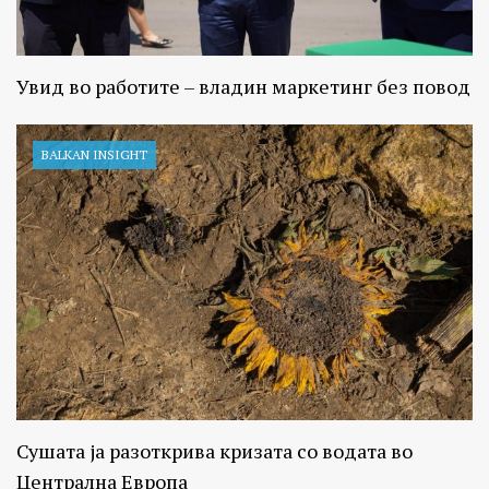
Увид во работите – владин маркетинг без повод
BALKAN INSIGHT
Сушата ја разоткрива кризата со водата во
Централна Европа