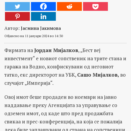
Автор:
Јасмина Јакимова
Објавено на 11 јануари 2024 во 14:30
Фирмата на
Јордан Мијалков
, „Бест веј
инвестмент“ е новиот сопственик на трите стана и
гаража на Водно, конфискувани од неговиот
татко, екс директорот на УБК,
Сашо Мијалков
,
во
случајот „Империја“.
Овој имот беше продаден во ноември на јавно
наддавање преку Агенцијата за управување со
одземен имот, од каде што пред продажбата
свикаа и прес-конференција, на која се пожалија
дека биле заплашувани од страна на сопственици