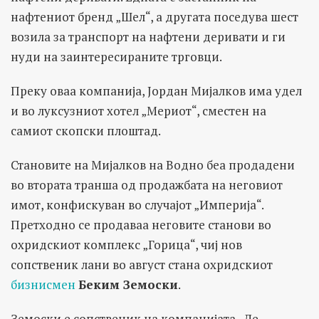
нафтениот бренд „Шел“, а другата поседува шест
возила за транспорт на нафтени деривати и ги
нуди на заинтересираните трговци.
Преку оваа компанија, Јордан Мијалков има удел
и во луксузниот хотел „Мериот“, сместен на
самиот скопски плоштад.
Становите на Мијалков на Водно беа продадени
во втората транша од продажбата на неговиот
имот, конфискуван во случајот „Империја“.
Претходно се продаваа неговите станови во
охридскиот комплекс „Горица“, чиј нов
сопственик лани во август стана охридскиот
бизнисмен
Беким Земоски
.
Земоски е сопственик на компанијата „Де-