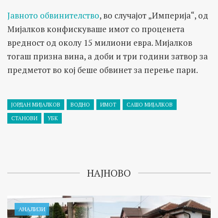
Јавното обвинителство
, во случајот „Империја“, од
Мијалков конфискуваше имот со проценета
вредност од околу 15 милиони евра. Мијалков
тогаш призна вина, а доби и три години затвор за
предметот во кој беше обвинет за перење пари.
ЈОРДАН МИЈАЛКОВ
ВОДНО
ИМОТ
САШО МИЈАЛКОВ
СТАНОВИ
УБК
НАЈНОВО
АНАЛИЗИ