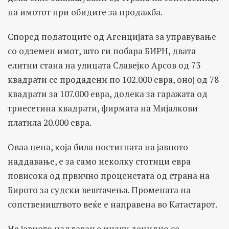
на имотот при обидите за продажба.
Според податоците од Агенцијата за управување
со одземен имот, што ги побара БИРН, двата
елитни стана на улицата Славејко Арсов од 73
квадрати се продадени по 102.000 евра, оној од 78
квадрати за 107.000 евра, додека за гаражата од
триесетина квадрати, фирмата на Мијалкови
платила 20.000 евра.
Оваа цена, која била постигната на јавното
наддавање, е за само неколку стотици евра
повисока од првично проценетата од страна на
Бирото за судски вештачења. Промената на
сопствеништвото веќе е направена во Катастарот.
На јавното наддавање инаку децидно се