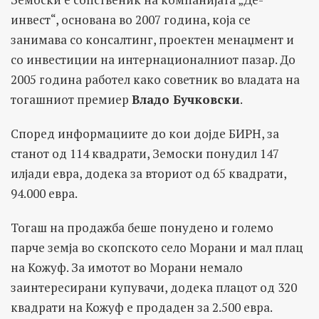
инвест“, основана во 2007 година, која се
занимава со консалтинг, проектен менаџмент и
со инвестиции на интернационалниот пазар. До
2005 година работел како советник во владата на
тогашниот премиер
Владо Бучковски
.
Според информациите до кои дојде БИРН, за
станот од 114 квадрати, Земоски понудил 147
илјади евра, додека за вториот од 65 квадрати,
94.000 евра.
Тогаш на продажба беше понудено и големо
парче земја во скопското село Морани и мал плац
на Кожуф. За имотот во Морани немало
заинтересирани купувачи, додека плацот од 320
квадрати на Кожуф е продаден за 2.500 евра.