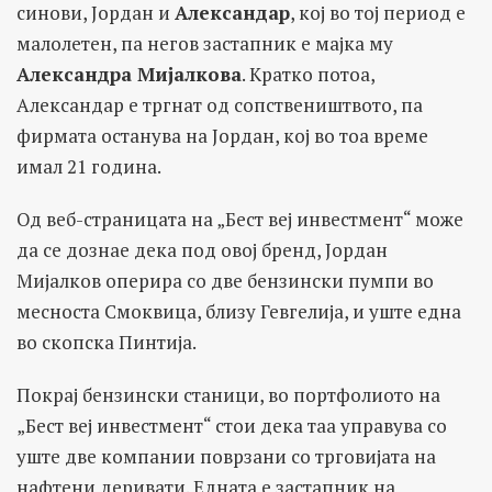
синови, Јордан и
Александар
, кој во тој период е
малолетен, па негов застапник е мајка му
Александра Мијалкова
. Кратко потоа,
Александар е тргнат од сопствеништвото, па
фирмата останува на Јордан, кој во тоа време
имал 21 година.
Од веб-страницата на „Бест веј инвестмент“ може
да се дознае дека под овој бренд, Јордан
Мијалков оперира со две бензински пумпи во
месноста Смоквица, близу Гевгелија, и уште една
во скопска Пинтија.
Покрај бензински станици, во портфолиото на
„Бест веј инвестмент“ стои дека таа управува со
уште две компании поврзани со трговијата на
нафтени деривати. Едната е застапник на