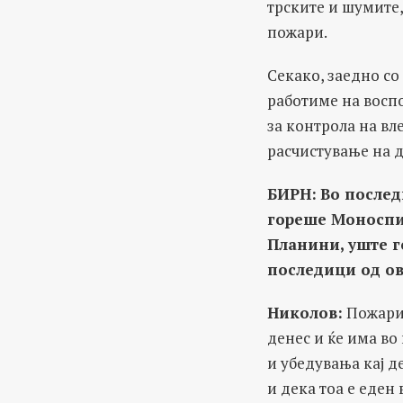
трските и шумите,
пожари.
Секако, заедно со
работиме на восп
за контрола на вл
расчистување на 
БИРН:
Во послед
гореше Моноспит
Планини, уште 
последици од о
Николов:
Пожари 
денес и ќе има во
и убедувања кај д
и дека тоа е еден 