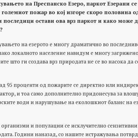
увањето на Преспанско Езеро, паркот Езерани се
, големиот пожар во кој изгоре скоро половина о
 последици остави ова врз паркот и како може да
?
вањето на езерото е многу драматично во последнив
иако локалното население навидум е многу загрижено 
ите што ги создава врз природата не се во насока да с
над 95 проценти од пожарите се директно или индире
актор, и тоа само дополнително придонесува за влош
ерските води и нарушување на еколошкиот баланс на е
и организми и популации се исклучително сензитивни 
дата. Години наназад, со нашите истражувања потвр