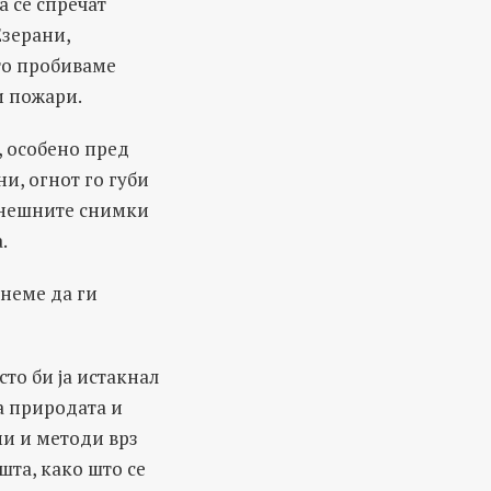
 се спречат
Езерани,
што пробиваме
и пожари.
, особено пред
и, огнот го губи
динешните снимки
.
гнеме да ги
то би ја истакнал
а природата и
ми и методи врз
шта, како што се