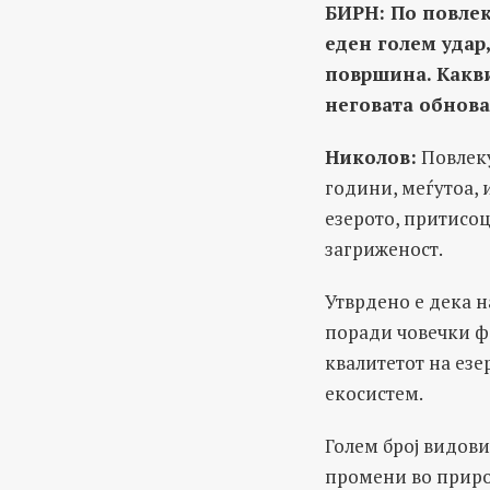
БИРН: По повлек
еден голем удар
површина. Какви
неговата обнова
Николов:
Повлеку
години, меѓутоа, 
езерото, притисоц
загриженост.
Утврдено е дека 
поради човечки ф
квалитетот на ез
екосистем.
Голем број видов
промени во приро