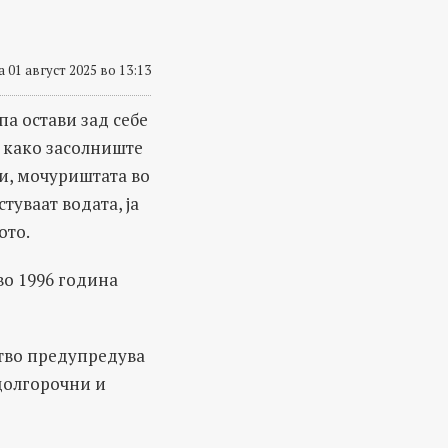
 01 август 2025 во 13:13
а остави зад себе
т како засолниште
ни, мочуриштата во
туваат водата, ја
ото.
во 1996 година
тво предупредува
долгорочни и