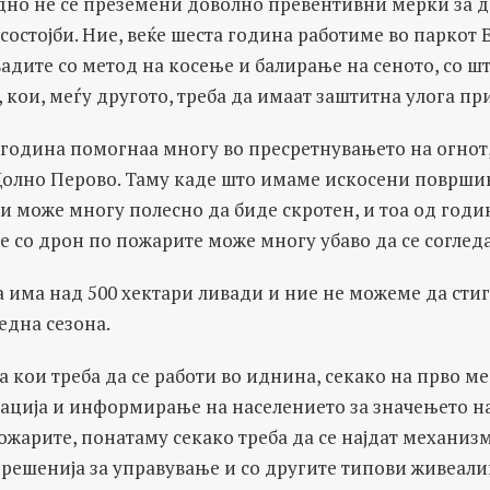
но не се преземени доволно превентивни мерки за да
состојби. Ние, веќе шеста година работиме во паркот 
адите со метод на косење и балирање на сеното, со 
, кои, меѓу другото, треба да имаат заштитна улога пр
а година помогнаа многу во пресретнувањето на огнот
Долно Перово. Таму каде што имаме искосени површин
 и може многу полесно да биде скротен, и тоа од го
 со дрон по пожарите може многу убаво да се согледа
 има над 500 хектари ливади и ние не можеме да сти
една сезона.
 кои треба да се работи во иднина, секако на прво мес
кација и информирање на населението за значењето н
жарите, понатаму секако треба да се најдат механиз
решенија за управување и со другите типови живеали