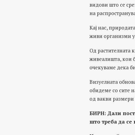
видови што се сре
на распространува
Кај нас, природата
живи организми уш
Од растителната 
живеалишта, кои 
очекуваме дека би
Визуелната обнова
обидеме со сите 
од вакви размери 
БИРН:
Дали пост
што треба да се