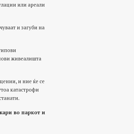
пулации или ареали
чуваат и загуби на
 типови
ипови живеалишта
цении, и ние ќе се
утоа катастрофи
станати.
жари во паркот и