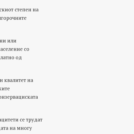
скиот степен на
лгорочните
ни или
аселение со
платно од
н квалитет на
ките
онзервациската
ацитети се трудат
дата на многу