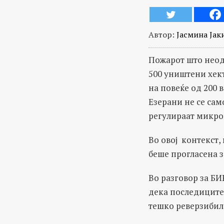
Автор:
Јасмина Јак
Пожарот што неод
500 уништени хект
на повеќе од 200 
Езерани не се сам
регулираат микрок
Во овој контекст,
беше прогласена з
Во разговор за Б
дека последиците
тешко реверзибил