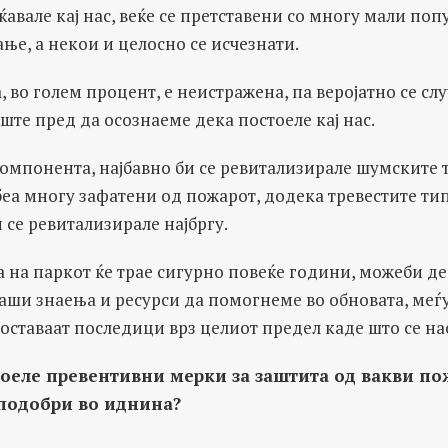
ќавале кај нас, веќе се претставени со многу мали по
ње, а некои и целосно се исчезнати.
, во голем процент, е неистражена, па веројатно се слу
те пред да осознаеме дека постоеле кај нас.
компонента, најбавно би се ревитализирале шумските
беа многу зафатени од пожарот, додека тревестите т
 се ревитализирале најбргу.
 на паркот ќе трае сигурно повеќе години, можеби де
наши знаења и ресурси да помогнеме во обновата, меѓ
оставаат последици врз целиот предел каде што се на
оеле превентивни мерки за заштита од вакви по
 подобри во иднина?