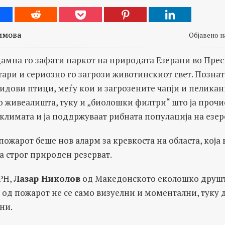
имова
Објавено на
амна го зафати паркот на природата Езерани во Пресп
ари и сериозно го загрози животинскиот свет. Позна
видови птици, меѓу кои и загрозените чапји и пелика
о живеалишта, туку и „биолошки филтри“ што ја прочис
лимата и ја поддржуваат рибната популација на езер
 пожарот беше нов аларм за кревкоста на областа, која 
а строг природен резерват.
ИРН,
Лазар Николов
од Македонското еколошко друш
 од пожарот не се само визуелни и моментални, туку 
ни.