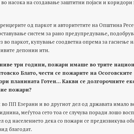
 во насока на создавање заштитни појаси и коридори 
 ренџерите од паркот и авторитетите на Општина Ресе
оставување систем за рано предупредување, подобрув
ез во паркот, купување соодветна опрема за гаснење н
дивите депонии итн.
ниве три години
,
пожари имаше во трите национ
овско Блато, чести се пожарите на Осоговските
гори планината Готен… Какви се долгорочните е
вие пожари?
во ПП Езерани и во другиот дел од државата имало в
 иднина, меѓутоа сето тоа се случува поради лошо вос
ел од населението дека со пожари се предизвикува о
вид благодат.