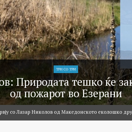
ТРИ СО ТРИ
ов: Природата тешко ќе за
од пожарот во Езерани
рвју со Лазар Николов од Македонското еколошко др