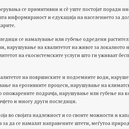
верувања се примитивни и сè уште постојат поради ни
бата информираност и едукација на населението за до
арите.
ледици се намалување или губење одредени растител
и, нарушување на квалитетот на живот за локалното н
итетот на екосистемските услуги што ги уживаат бес
алитетот на површиските и подземните води, наруше
ување на ерозивните процеси, нарушување на климатс
о опожарените подрачја, нарушување или губење на к
чјето и многу други последици.
оја во својата надлежност и со своите можности и кап
а за да се намалат направените штети, меѓутоа приро