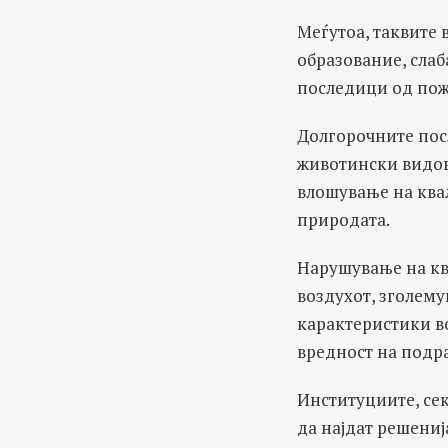
Меѓутоа, таквите 
образование, сла
последици од пож
Долгорочните пос
животински видов
влошување на квал
природата.
Нарушување на кв
воздухот, зголем
карактеристики в
вредност на подра
Институциите, сек
да најдат решениј