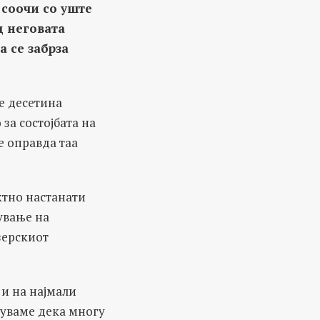
 соочи
со
уште
д неговата
 се забрза
е десетина
за состојбата на
е оправда таа
ктно настанати
ување на
зерскиот
и на најмали
дуваме дека многу