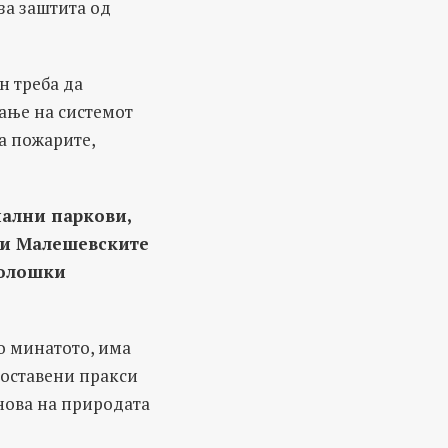
за заштита од
н треба да
ање на системот
а пожарите,
ални паркови,
 и Малешевските
колошки
о минатото, има
поставени пракси
бнова на природата