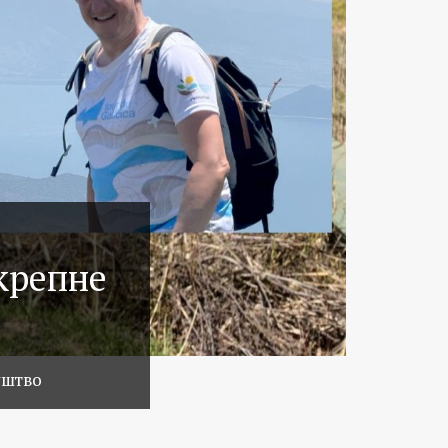
крепне
уштво