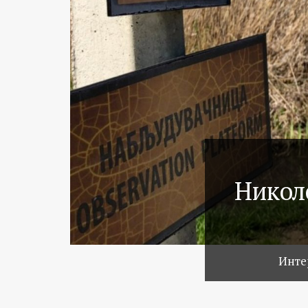
Никол
Инте