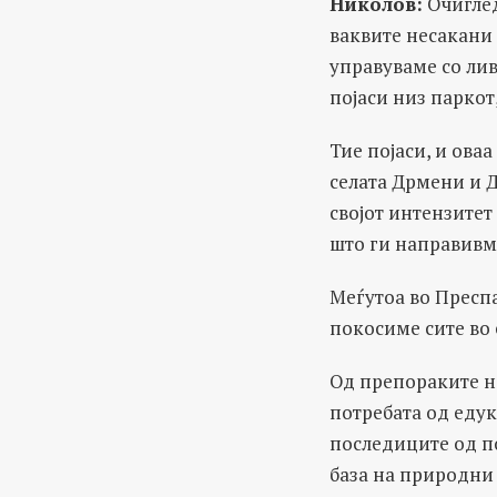
Николов:
Очиглед
ваквите несакани 
управуваме со лив
појаси низ паркот
Тие појаси, и ова
селата Дрмени и 
својот интензитет
што ги направивме
Меѓутоа во Преспа
покосиме сите во 
Од препораките на
потребата од еду
последиците од по
база на природни 