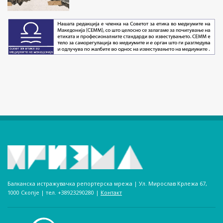
Балканска истражувачка репортерска мрежа | Ул. Мирослав Крлежа 67,
1000 Скопје | тел. +38923290280­ |
Контакт