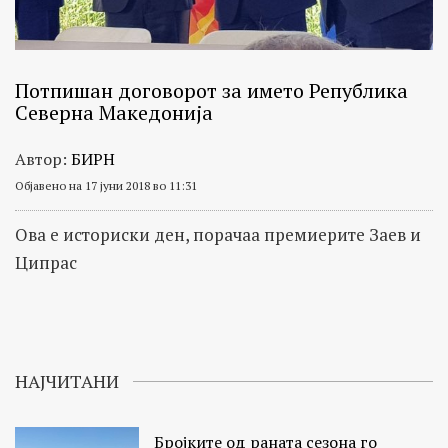
Потпишан договорот за името Република
Северна Македонија
Автор:
БИРН
Објавено на 17 јуни 2018 во 11:31
Ова е историски ден, порачаа премиерите Заев и
Ципрас
НАЈЧИТАНИ
Бројките од раната сезона го