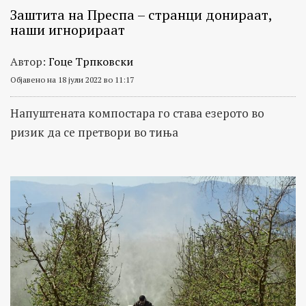
Заштита на Преспа – странци донираат,
наши игнорираат
Автор:
Гоце Трпковски
Објавено на 18 јули 2022 во 11:17
Напуштената компостара го става езерото во
ризик да се претвори во тиња