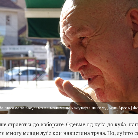
 ќе гласаме за вас, само ве молиме не кажувајте никому, вели Арсов | 
еше стравот и до изборите. Одевме од куќа до куќа, н
е многу млади луѓе кои навистина трчаа. Но, луѓето с