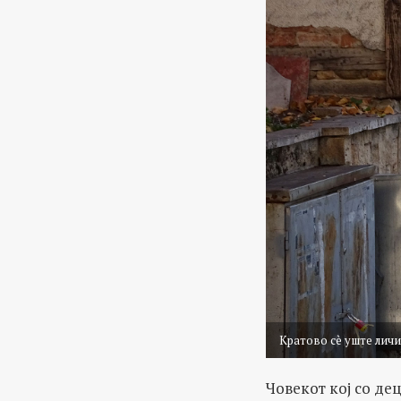
Кратово сè уште личи
Човекот кој со де