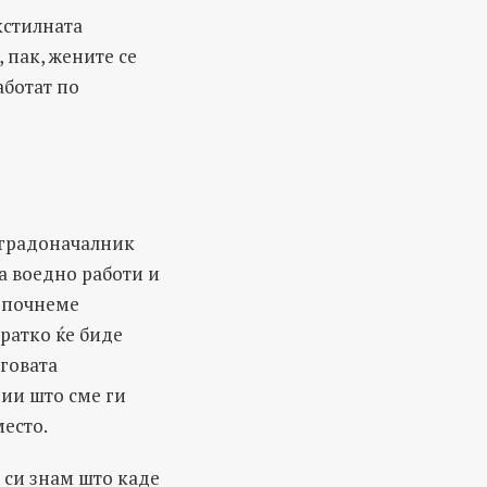
кстилната
 пак, жените се
аботат по
т градоначалник
 а воедно работи и
о почнеме
кратко ќе биде
еговата
рии што сме ги
место.
о си знам што каде