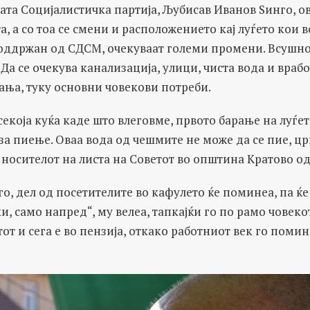
та Социјалистичка партија, Љубисав Иванов Ѕинго, ов
а, а со тоа се смени и расположението кај луѓето кои 
оддржан од СДСМ, очекуваат големи промени. Всушно
 Да се очекува канализација, улици, чиста вода и враб
ања, туку основни човекови потреби.
 секоја куќа каде што влеговме, првото барање на луѓе
 за пиење. Оваа вода од чешмите не може да се пие, црн
 носителот на листа на Советот во општина Кратово о
го, дел од посетителите во кафулето ќе поминеа, па ќе
тки, само напред“, му велеа, тапкајќи го по рамо човеко
тот и сега е во пензија, откако работниот век го поми