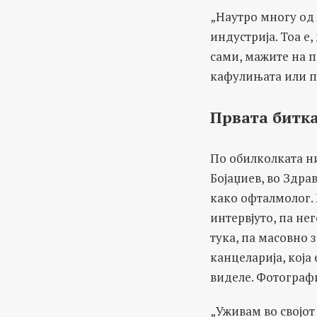
„Наутро многу од 
индустрија. Тоа е
сами, мажите на п
кафулињата или па
Првата битка
По обилколката ни
Бојаџиев, во Здра
како офталмолог.
интервјуто, па не
тука, па масовно 
канцеларија, која
виделе. Фотографи
„Уживам во својот 