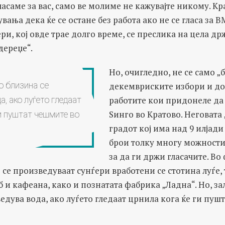
гласаме за вас, само ве молиме не кажувајте никому. К
увања дека ќе се остане без работа ако не се гласа з
ри, кој овде трае долго време, се преслика на цела држ
дереџе“.
Но, очигледно, не се само „
декемвриските избори и до
о близина се
работите кои придонеле да 
, ако луѓето гледаат
Ѕинго во Кратово. Неговата
ги пуштат чешмите во
градот кој има над 9 илјади
брои толку многу можности
за да ги држи гласачите. Во
 се произведуваат сунѓери вработени се стотина луѓе, 
б и кафеана, како и познатата фабрика „Ладна“. Но, за
едува вода, ако луѓето гледаат црнила кога ќе ги пуш