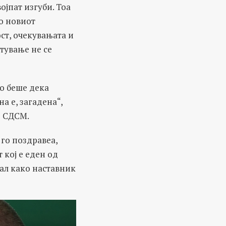
ојпат изгуби. Тоа
во новиот
ст, очекувањата и
отување не се
то беше дека
а е, загадена“,
д СДСМ.
 го поздравеа,
т кој е еден од
нал како наставник