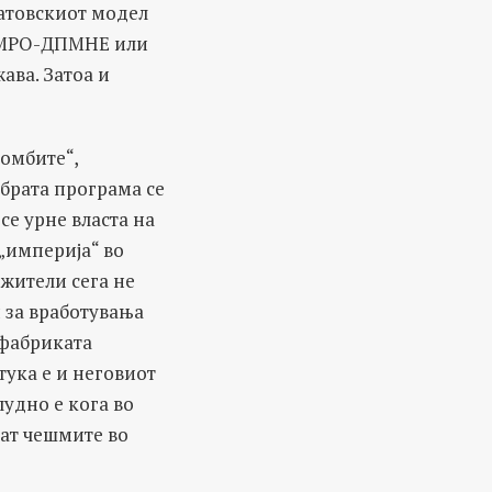
ратовскиот модел
а ВМРО-ДПМНЕ или
ава. Затоа и
бомбите“,
брата програма се
се урне власта на
 „империја“ во
 жители сега не
 за вработувања
 фабриката
тука е и неговиот
лудно е кога во
тат чешмите во