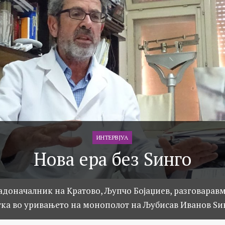
ИНТЕРВЈУА
Нова ера без Ѕинго
адоначалник на Кратово, Љупчо Бојаџиев, разговаравм
тка во уривањето на монополот на Љубисав Иванов Ѕи