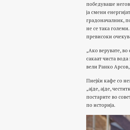
победуваше негова
ја смени енергијат
градоначалник, п
не се така големи.
превисоки очекув
„Ако верувате, во
сакаат чиста вода
вели Ранко Арсов,
Пиејќи кафе со не
„ајде, ајде, чести
постарите во сове
по историја.