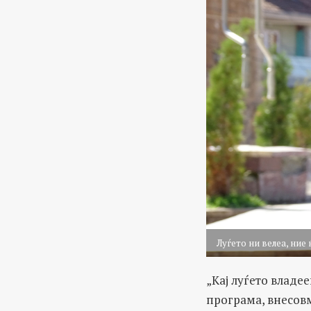
Луѓето ни велеа, ние
„Кај луѓето владе
програма, внесовм