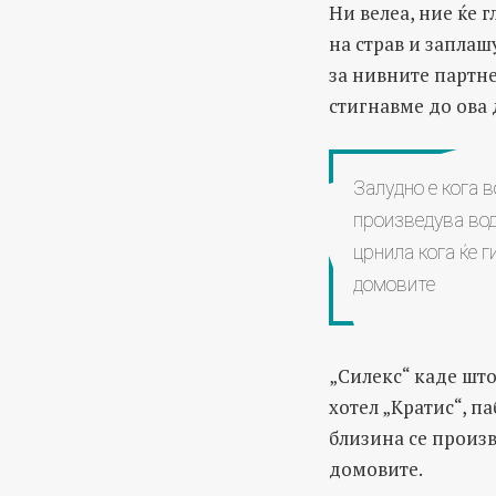
Ни велеа, ние ќе 
на страв и заплаш
за нивните партне
стигнавме до ова 
Залудно е кога в
произведува вода
црнила кога ќе 
домовите
„Силекс“ каде што
хотел „Кратис“, па
близина се произв
домовите.