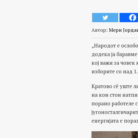
Автор:
Мери Јорда
„Народот е ослобо
додека ја баравм
кој важи за човек
изборите со над 1.
Кратово сè уште л
на кои стои натпи
порано работеле с
југоносталгичарит
енергијата е пора