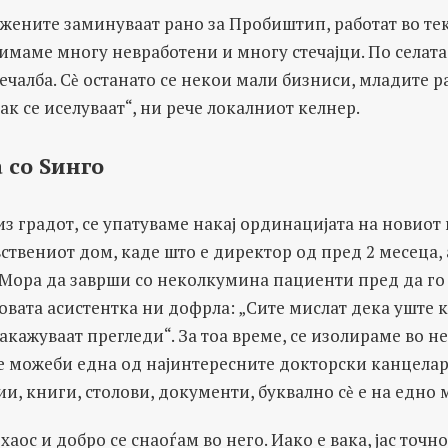
жените заминуваат рано за Пробиштип, работат во те
, имаме многу невработени и многу стечајци. По селата,
ечалба. Сѐ останато се некои мали бизниси, младите р
к се иселуваат“, ни рече локалниот келнер.
 со Ѕинго
з градот, се упатуваме накај ординацијата на новио
вствениот дом, каде што е директор од пред 2 месеца,
 Мора да заврши со неколкумина пациенти пред да г
говата асистентка ни дофрла: „Сите мислат дека уште 
закажуваат прегледи“. За тоа време, се изолираме во н
 е можеби една од најинтересните докторски канцела
и, книги, столови, документи, буквално сѐ е на едно 
хаос и добро се снаоѓам во него. Иако е вака, јас точн