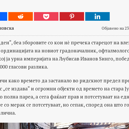
новска
Објавено на 23
ден“, беа зборовите со кои нѐ пречека старeцот на вле
е ординацијата на новиот градоначалник, офталмолого
 кој ја урна империјата на Љубисав Иванов Ѕинго, побе
000 гласови разлика.
ичи како времето да застанало во ридскиот предел пр
с „се издава“ и огромни објекти од времето на стара Ј
о полна пареа, а сега фаќаат прав и потсетуваат на ед
е со мерак се потсетуваат, но сепак, според она што г
злична.