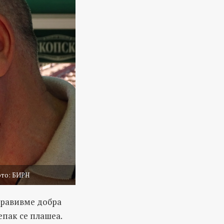
Фото: БИРН
аправивме добра
епак се плашеа.