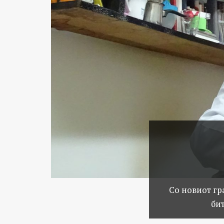
Со новиот гр
би