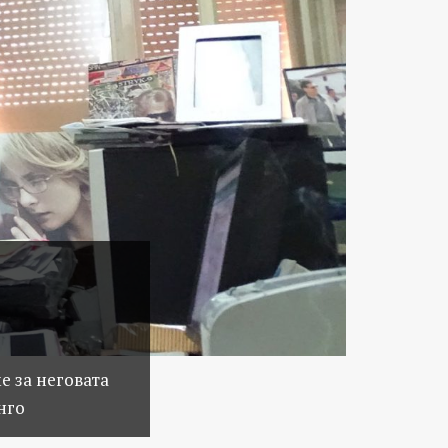
е за неговата
нго