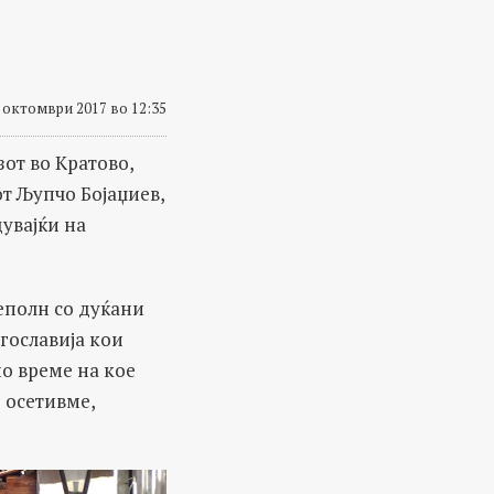
 октомври 2017 во 12:35
зот во Кратово,
т Љупчо Бојаџиев,
дувајќи на
еполн со дуќани
угославија кои
но време на кое
о осетивме,