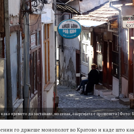
 како времето да застанало, но сепак, енергијата е променета | Фото:
цении го држеше монополот во Кратово и каде што ка