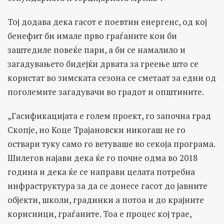
Тој додава дека гасот е поевтин енергенс, од кој
бенефит би имале прво граѓаните кои би
заштедиле повеќе пари, а би се намалило и
загадувањето бидејќи дрвата за греење што се
користат во зимската сезона се сметаат за едни од
поголемите загадувачи во градот и општините.
„Гасификацијата е голем проект, го започна град
Скопје, но Коце Трајановски никогаш не го
оствари туку само го ветуваше во секоја програма.
Шилегов најави дека ќе го почне одма во 2018
година и дека ќе се направи целата потребна
инфраструктура за да се донесе гасот до јавните
објекти, школи, градинки а потоа и до крајните
корисници, граѓаните. Тоа е процес кој трае,