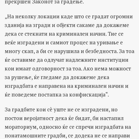
прекршен Законот за градење.
„На неколку локации каде што се градат огромни
зданија на згради и објекти сакаме да докажеме
дека се стекнати на криминален начин. Тие се
веќе изградени и самиот процес на уривање е
многу скап, а би се нарушила и безбедноста. За тоа
ќе оставиме да одлучат надлежните институции
кои имаат одговорност за тоа. Ако нема можност
за рушење, ќе гледаме да докажеме дека
изградбата е направена на криминален начин и
ќе поведеме постапка за конфискација“.
За градбите кои сè уште не се изградени, но
постои веројатност дека ќе бидат, би настапил
мораториум, односно ќе се спречи изградбата на
понатамошните градби, сe додека не се направи