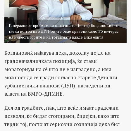
Генералниот проблем во општината Центар Богдановиќ го
гледа во тоа што ДУП-овите биле правени само во интерес
на инвеститорите и на тогашната владејачка елита
Богдановиќ најавува дека, доколку дојде на
градоначалничката позиција, ќе стави
мораториум на сè што не е изградено, а има
можност да се гради согласно старите Детални
урбанистички планови (ДУП), наследени од
власта на ВМРО-ДПМНЕ.
Дел од градбите, пак, што веќе имаат градежни
дозволи, ќе бидат стопирaни, бидејќи, како што
тврди тој, постојат сериозни сознанија дека бил