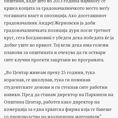
општини, каде што во 2013 година најмногу се
кршеа копјата за градоначалничкото место меѓу
тогашната власт и опозиција. Ако досегашниот
градоначалник Андреј Жерновски ја доби
градоначалничката позиција дури после третиот
круг, сега Богдановиќ е убеден дека победата ќе ја
добие уште во првиот. Тој вели дека има големи
планови за општината и очекува да ги оствари
сите клучни проекти зацртани во програмата.
„Во Центар живеам преку 25 години, тука
израснав, се школував, тука ги поминав
студентските денови и ги стекнав сите работни
навики. Пред да станам директор на Паркинзи на
Општина Центар, работев како директор на
комерција за една хрватска фирма која се бавеше
со производство на изолациони материјали“,