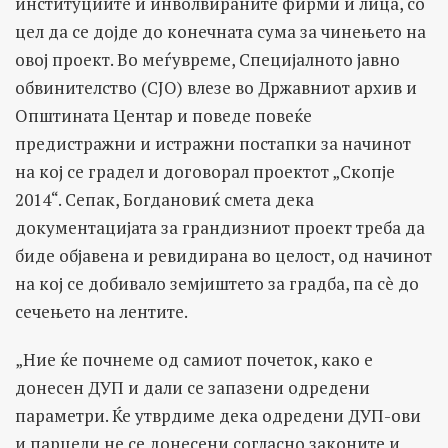
институциите и инволвираните фирми и лица, со
цел да се дојде до конечната сума за чинењето на
овој проект. Во меѓувреме, Специјалното јавно
обвинителство (СЈО) влезе во Државниот архив и
Општината Центар и поведе повеќе
предистражни и истражни постапки за начинот
на кој се градел и договорал проектот „Скопје
2014“. Сепак, Богдановиќ смета дека
документацијата за грандизниот проект треба да
биде објавена и ревидирана во целост, од начинот
на кој се добивало земјиштето за градба, па сè до
сечењето на лентите.
„Ние ќе почнеме од самиот почеток, како е
донесен ДУП и дали се запазени одредени
параметри. Ќе утврдиме дека одредени ДУП-ови
и парцели не се донесени согласно законите и