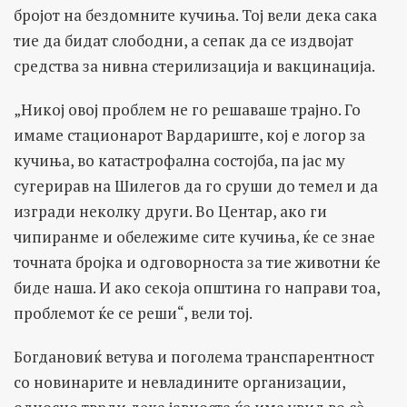
бројот на бездомните кучиња. Тој вели дека сака
тие да бидат слободни, а сепак да се издвојат
средства за нивна стерилизација и вакцинација.
„Никој овој проблем не го решаваше трајно. Го
имаме стационарот Вардариште, кој е логор за
кучиња, во катастрофална состојба, па јас му
сугерирав на Шилегов да го сруши до темел и да
изгради неколку други. Во Центар, ако ги
чипиранме и обележиме сите кучиња, ќе се знае
точната бројка и одговорноста за тие животни ќе
биде наша. И ако секоја општина го направи тоа,
проблемот ќе се реши“, вели тој.
Богдановиќ ветува и поголема транспарентност
со новинарите и невладините организации,