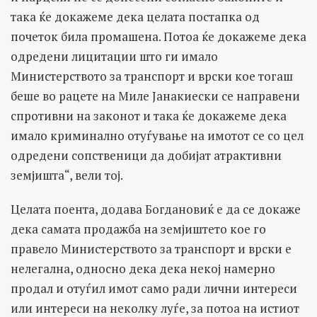
така ќе докажеме дека целата постапка од
почеток била промашена. Потоа ќе докажеме дека
одредени лицитации што ги имало
Министерството за транспорт и врски кое тогаш
беше во рацете на Миле Јанакиески се направени
спротивни на законот и така ќе докажеме дека
имало криминално отуѓување на имотот се со цел
одредени сопственици да добијат атрактивни
земјишта“, вели тој.
Целата поента, додава Богдановиќ е да се докаже
дека самата продажба на земјиштето кое го
правело Министерството за транспорт и врски е
нелегална, односно дека дека некој намерно
продал и отуѓил имот само ради лични интереси
или интереси на неколку луѓе, за потоа на истиот