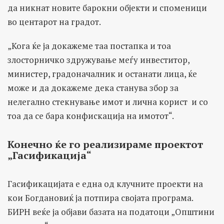
да никнат новите барокни објекти и споменици
во центарот на градот.
„Кога ќе ја докажеме таа постапка и тоа
злосторничко здружување меѓу инвеститор,
министер, градоначалник и останати лица, ќе
може и да докажеме дека станува збор за
нелегално стекнување имот и лична корист и со
тоа да се бара конфискација на имотот“.
Конечно ќе го реализираме проектот
„Гасификација“
Гасификацијата е една од клучните проекти на
кои Богдановиќ ја потпира својата програма.
БИРН веќе ја објави базата на податоци „Општини