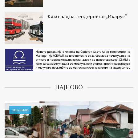
Како падна тендерот со „Икарус“
НАЈНОВО
АНАЛИЗИ