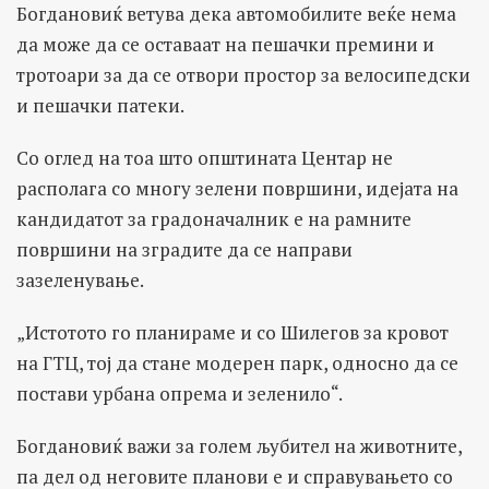
Богдановиќ ветува дека автомобилите веќе нема
да може да се оставаат на пешачки премини и
тротоари за да се отвори простор за велосипедски
и пешачки патеки.
Со оглед на тоа што општината Центар не
располага со многу зелени површини, идејата на
кандидатот за градоначалник е на рамните
површини на зградите да се направи
зазеленување.
„Истотото го планираме и со Шилегов за кровот
на ГТЦ, тој да стане модерен парк, односно да се
постави урбана опрема и зеленило“.
Богдановиќ важи за голем љубител на животните,
па дел од неговите планови е и справувањето со