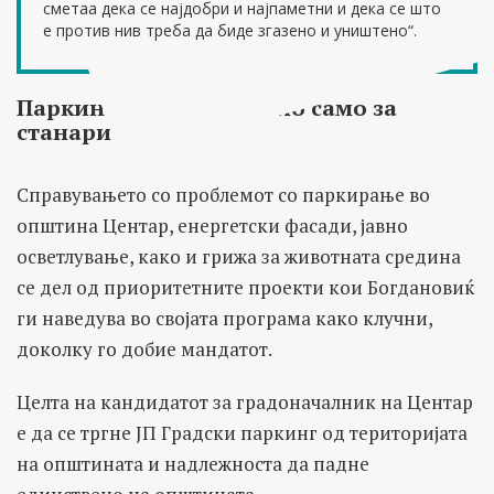
сметаа дека се најдобри и најпаметни и дека се што
е против нив треба да биде згазено и уништено“.
Паркинг во Дебар Маало само за
станарите
Справувањето со проблемот со паркирање во
општина Центар, енергетски фасади, јавно
осветлување, како и грижа за животната средина
се дел од приоритетните проекти кои Богдановиќ
ги наведува во својата програма како клучни,
доколку го добие мандатот.
Целта на кандидатот за градоначалник на Центар
е да се тргне ЈП Градски паркинг од територијата
на општината и надлежноста да падне