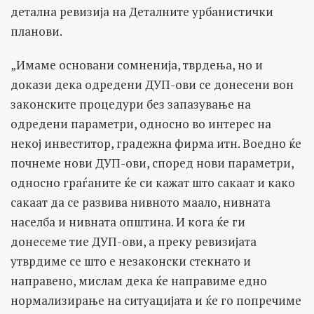
детална ревизија на Деталните урбанистички
планови.
„Имаме основани сомненија, тврдења, но и
докази дека одредени ДУП-ови се донесени вон
законските процедури без запазување на
одредени параметри, односно во интерес на
некој инвеститор, градежна фирма итн. Воедно ќе
почнеме нови ДУП-ови, според нови параметри,
односно граѓаните ќе си кажат што сакаат и како
сакаат да се развива нивното маало, нивната
населба и нивната општина. И кога ќе ги
донесеме тие ДУП-ови, а преку ревизијата
утврдиме се што е незаконски стекнато и
направено, мислам дека ќе направиме едно
нормализирање на ситуацијата и ќе го попречиме