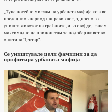
„Тука посебно мислам на урбаната мафија која во
последниов период направи хаос, односно го
уништи животот на граѓаните, и во овој дел сакам
максимално да придонесам за подобар живот во
општина Центар“.
Се уништувале цели фамилии за да
профитира урбаната мафија