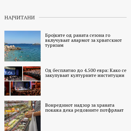
НАЈЧИТАНИ
Бројките од раната сезона го
вклучуваат алармот за хрватскиот
туризам
Од бесплатно до 4.500 евра: Како се
закупуваат културните институции
Вонредниот надзор за храната
покажа дека редовните потфрлаат