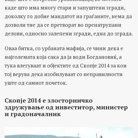
каде што има многу стари и запуштени згради,
доколку го добие мандатот на граѓаните, нема да
дозволи тие да се претворат во пренатрупани
делови, односно залепени згради, една до зграда.
Оваа битка, со урбаната мафија, се чини дека е
најголемата која сака да ја води Богдановиќ, а
тука влегуваат и објектите од Скопје 2014 за кои
тој верува дека изобилуваат со неправилности
уште од самиот почеток.
Скопје 2014 е злосторничко
здружување од инвеститор, министер
и градоначалник