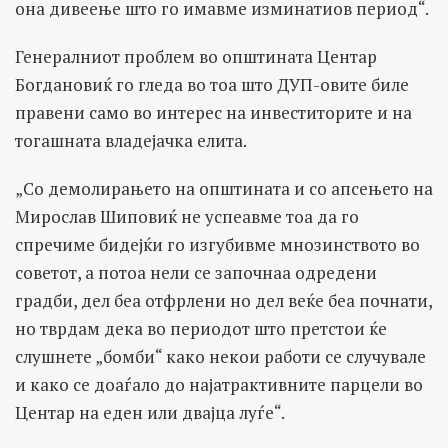
она дивеење што го имавме изминатиов период“.
Генералниот проблем во општината Центар
Богдановиќ го гледа во тоа што ДУП-овите биле
правени само во интерес на инвеститорите и на
тогашната владејачка елита.
„Со демолирањето на општината и со апсењето на
Мирослав Шиповиќ не успеавме тоа да го
спречиме бидејќи го изгубивме мнозинството во
советот, а потоа нели се започнаа одредени
градби, дел беа отфрлени но дел веќе беа почнати,
но тврдам дека во периодот што претстои ќе
слушнете „бомби“ како некои работи се случувале
и како се доаѓало до најатрактивните парцели во
Центар на еден или двајца луѓе“.