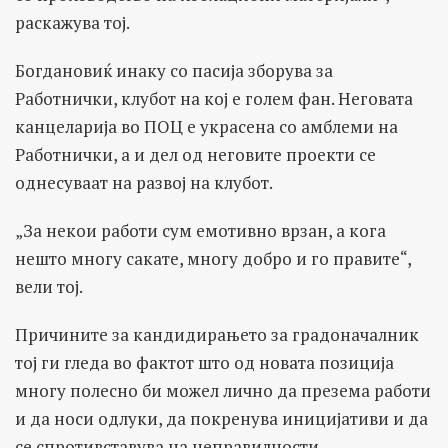
раскажува тој.
Богдановиќ инаку со пасија зборува за
Работнички, клубот на кој е голем фан. Неговата
канцеларија во ПОЦ е украсена со амблеми на
Работнички, а и дел од неговите проекти се
однесуваат на развој на клубот.
„За некои работи сум емотивно врзан, а кога
нешто многу сакате, многу добро и го правите“,
вели тој.
Причините за кандидирањето за градоначалник
тој ги гледа во фактот што од новата позиција
многу полесно би можел лично да презема работи
и да носи одлуки, да покренува иницијативи и да
се спротивставува на неправилности.