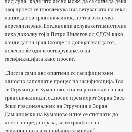
под лупа“ каде што лесно може да се согледа дека
овој проект се провлекува низ ветувањата на секој
кандидат за градоначалник, но таа останува
нереализирана. Богдановиќ делува оптимистички
дека доколку тој и Петре Шилегов од СДСМ како
кандидат за град Скопје го добијат мандатот,
полесно ќе оди и остварувањето на
гасификацијата како проект.
„Досега само две општини се гасифицирани
односно започнат е процес на гасификација. Тоа
се Струмица и Куманово, кои ги раководеа наши
градоначалници, односно премиерот Зоран Заев
беше градоначалник на Струмица и Зоран
Дамјановски на Куманово и тие се стигнати до
доста напредна фаза, во изградбата на
секундарната и терцијарната мрежа“.