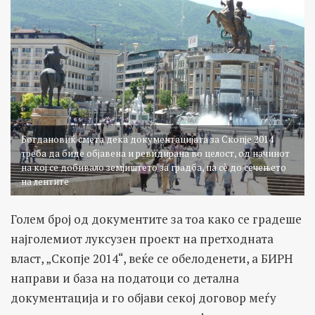
Богдановиќ смета дека документацијата за Скопје 2014
треба да биде објавена и ревидирана во целост, од начинот
на кој се добивало земјиштето за градба, па сè до сечењето
на лентите
Голем број од документите за тоа како се градеше
најголемиот луксузен проект на претходната
власт, „Скопје 2014“, веќе се обелоденети, а БИРН
направи и база на податоци со детална
документација и го објави секој договор меѓу