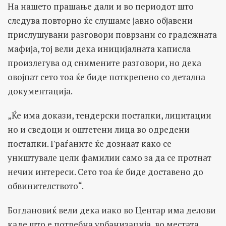
На нашето прашање дали и во периодот што
следува повторно ќе слушаме јавно објавени
прислушувани разговори поврзани со градежната
мафија, тој вели дека иницијалната каписла
произлегува од снимените разговори, но дека
овојпат сето тоа ќе биде поткрепено со детална
документација.
„Ќе има докази, тендерски постапки, лицитации
но и сведоци и оштетени лица во одредени
постапки. Граѓаните ќе дознаат како се
уништувале цели фамилии само за да се протнат
нечии интереси. Сето тоа ќе биде доставено до
обвинителството“.
Богдановиќ вели дека иако во Центар има делови
каде што е потребна урбанизација, во местата