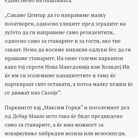
единствено на општината.
„Сакаме Центар да го направиме малку
позатворен, односно улиците пред зградите на
луѓето да ги направиме само резидентнти,
односно само за станарите и за гости, ако тие
сакаат. Нема да носиме никакви одлуки без да ги
прашаме станарите. На оние големи паркинзи
како тој спроти Нова Македонија или Холидеј Ин
ќе им ги зголемиме капацитетите и таму ќе
парткираат сите останати, а потоа малку пешки ќе
се движат низ Скопје“.
Паркингот кај „Максим Горки“ и поголемиот дел
од Дебар Маало исто така ќе биде предвидено
само за станарите, а ќе има можност за
изнајмување хибридни возила или велосипеди.