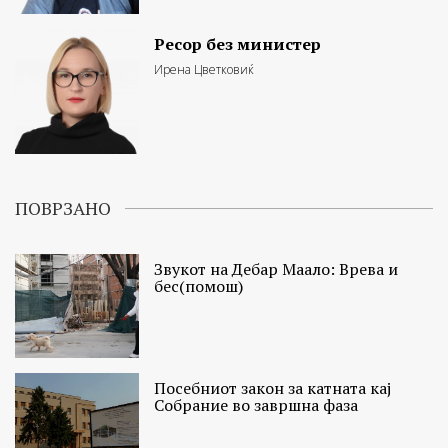
Ресор без министер
Ирена Цветковиќ
ПОВРЗАНО
Звукот на Дебар Маало: Врева и
бес(помош)
Посебниот закон за катната кај
Собрание во завршна фаза