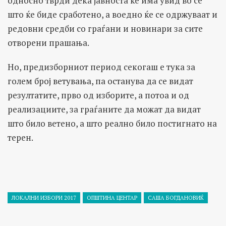
односно тврди дека јавноста ќе има увид во сè
што ќе биде сработено, а воедно ќе се одржуваат и
редовни средби со граѓани и новинари за сите
отворени прашања.
Но, предизборниот период секогаш е тука за
голем број ветувања, па останува да се видат
резултатите, прво од изборите, а потоа и од
реализациите, за граѓаните да можат да видат
што било ветено, а што реално било постигнато на
терен.
ЛОКАЛНИ ИЗБОРИ 2017
ОПШТИНА ЦЕНТАР
САША БОГДАНОВИЌ