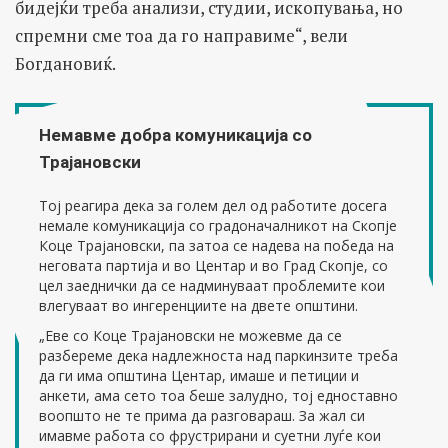
бидејќи треба анализи, студии, ископувања, но
спремни сме тоа да го направиме“, вели
Богдановиќ.
Немавме добра комуникација со
Трајановски
Тој реагира дека за голем дел од работите досега
немале комуникација со градоначалникот на Скопје
Коце Трајановски, па затоа се надева на победа на
неговата партија и во Центар и во Град Скопје, со
цел заеднички да се надминуваат проблемите кои
влегуваат во ингеренциите на двете општини.
„Еве со Коце Трајановски не можевме да се
разбереме дека надлежноста над паркинзите треба
да ги има општина Центар, имаше и петиции и
анкети, ама сето тоа беше залудно, тој едноставно
воопшто не те прима да разговараш. За жал си
имавме работа со фрустрирани и суетни луѓе кои