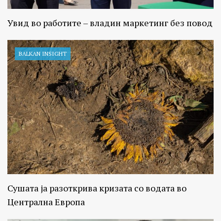
Увид во работите – владин маркетинг без повод
BALKAN INSIGHT
Сушата ја разоткрива кризата со водата во
Централна Европа