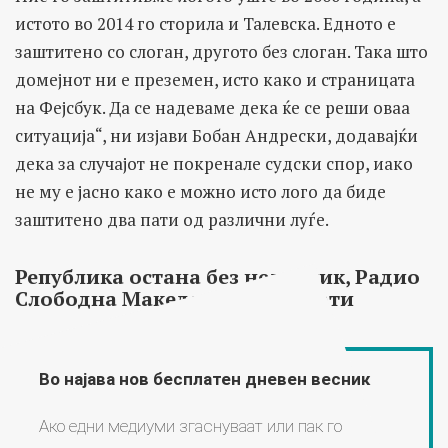
истото во 2014 го сторила и Талевска. Едното е
заштитено со слоган, другото без слоган. Така што
домејнот ни е преземен, исто како и страницата
на Фејсбук. Да се надеваме дека ќе се реши оваа
ситуација“, ни изјави Бобан Андрески, додавајќи
дека за случајот не покренале судски спор, иако
не му е јасно како е можно исто лого да биде
заштитено два пати од различни луѓе.
Република остана без неделник, Радио
Слободна Македонија без плати
Во најава нов бесплатен дневен весник
Ако едни медиуми згаснуваат или пак го