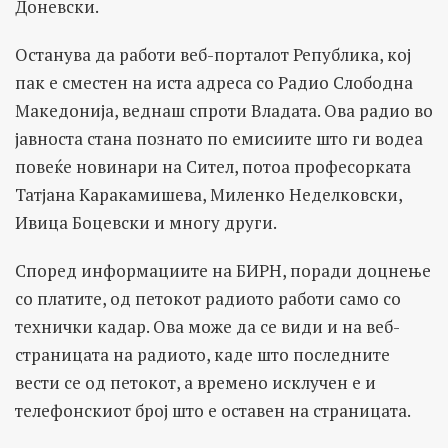
Доневски.
Останува да работи веб-порталот Република, кој
пак е сместен на иста адреса со Радио Слободна
Македонија, веднаш спроти Владата. Ова радио во
јавноста стана познато по емисиите што ги водеа
повеќе новинари на Сител, потоа професорката
Татјана Каракамишева, Миленко Неделковски,
Ивица Боцевски и многу други.
Според информациите на БИРН, поради доцнење
со платите, од петокот радиото работи само со
технички кадар. Ова може да се види и на веб-
страницата на радиото, каде што последните
вести се од петокот, а времено исклучен е и
телефонскиот број што е оставен на страницата.