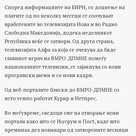
Според информациите на БИРН, со доцнење на
платите од по неколку месеци се соочуваат
вработените во телевизијата Нова и во Радио
Слободна Македонија, додека неделникот
Република веќе се затвори. Од друга страна,
телевизијата Алфа за која се очекува да биде
главниот играч на ВМРО-ДПМНЕ помеѓу
националните телевизии, се зајакнува со нови
програмски шеми и со нови кадри.
Од веб-порталите блиски до ВМРО-ДПМНЕ со
исто темпо работат Курир и Нетпрес.
Во меѓувреме, сведоци сме на отворање нови
портали како што се Њусрум и Пост, каде што
преминаа дел новинари од затворените весници