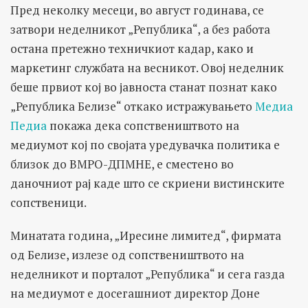
Пред неколку месеци, во август годинава, се
затвори неделникот „Република“, а без работа
остана претежно техничкиот кадар, како и
маркетинг службата на весникот. Овој неделник
беше првиот кој во јавноста станат познат како
„Република Белизе“ откако истражувањето
Медиа
Педиа
покажа дека сопствеништвото на
медиумот кој по својата уредувачка политика е
близок до ВМРО-ДПМНЕ, е сместено во
даночниот рај каде што се скриени вистинските
сопственици.
Минатата година, „Иресине лимитед“, фирмата
од Белизе, излезе од сопствеништвото на
неделникот и порталот „Република“ и сега газда
на медиумот е досегашниот директор Доне