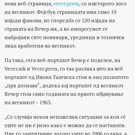
нова веб-страница,
vecer.press
, со најстарото лого
на весникот. Фејсбук страницата има само 19
илјади фанови, во споредба со 120 илјади на
страната на Вечер.мк, а во импресумот се
набројани сите новинари, уредници и технички
лица вработени во весникот.
Па така, сега веб-порталот Вечер е поделен, на
Vecer.mk и Vecer.press, со таа разлика што на веб
порталот од Ивона Талевска стои и она познатото
„прв дознава“, додека кај порталот од весникот
Вечер стои само годината на првото објавување
на весникот – 1963.
„Се случија некои непожелни ситуации за кои сè
уште не ни е јасно како е можно да се настанати.
Ние го заштитивме логото уште во 2006 година, а