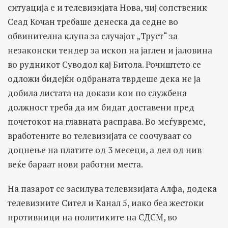
ситуација е и телевизијата Нова, чиј сопственик
Сеад Кочан требаше денеска да седне во
обвинителна клупа за случајот „Труст“ за
незаконски тендер за ископ на јаглен и јаловина
во рудникот Суводол кај Битола. Рочиштето се
одложи бидејќи одбраната тврдеше дека не ја
добила листата на докази кои по службена
должност треба да им бидат доставени пред
почетокот на главната расправа. Во меѓувреме,
вработените во телевизијата се соочуваат со
доцнење на платите од 3 месеци, а дел од нив
веќе бараат нови работни места.
На пазарот се засилува телевизијата Алфа, додека
телевизиите Сител и Канал 5, иако беа жестоки
противници на политиките на СДСМ, во