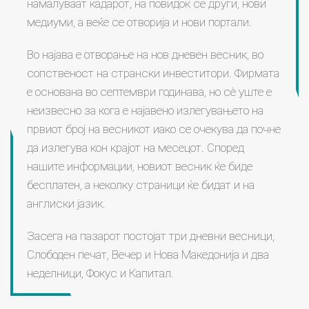
намалуваат кадарот, на повидок се други, нови
медиуми, а веќе се отворија и нови портали.
Во најава е отворање на нов дневен весник, во
сопственост на странски инвеститори. Фирмата
е основана во септември годинава, но сè уште е
неизвесно за кога е најавено излегувањето на
првиот број на весникот иако се очекува да почне
да излегува кон крајот на месецот. Според
нашите информации, новиот весник ќе биде
бесплатен, а неколку страници ќе бидат и на
англиски јазик.
Засега на пазарот постојат три дневни весници,
Слободен печат, Вечер и Нова Македонија и два
неделници, Фокус и Капитал.