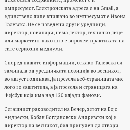
импресумот. Електронската адреса е на Gmail, а
единствено лице впишано во импресумот е Ивона
Талевска. Не се наведени други уредници,
директор, новинари, нема лектор, техничко лице
или маркетинг како што е впрочем практиката на
сите сериозни медиуми.
Според нашите информации, откако Талевска си
заминала од уредничката позиција во весникот,
во август годинава, ја презела веб-страницата чие
лого го заштитила, а ја презела и страницата на
Фејсбук која има над 120 илјади фанови.
Сегашниот раководител на Вечер, зетот на Бојо
Андрески, Бобан Богдановски Андревски кој е
директор на весникот, бил принуден да отвори