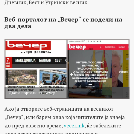
Дневник, Вест и Утрински весник.
Веб-порталот на „Вечер“ се подели на
два дела
Двата портали на „Вечер“
Ако ја отворите веб-страницата на весникот
„Вечер“, или барем онаа која читателите ја знаеја
до пред извесно време,
vecer.mk
, ќе забележите
дека освен содржините, променет е и