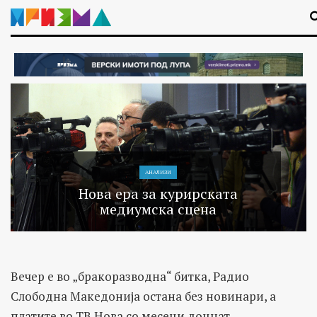
АНАЛИЗИ
Нова ера за курирската
медиумска сцена
Вечер е во „бракоразводна“ битка, Радио
Слободна Македонија остана без новинари, а
платите во ТВ Нова со месеци доцнат