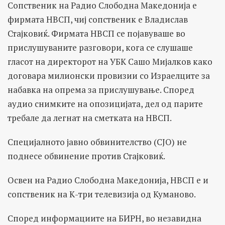
Сопственик на Радио Слободна Македонија е
фирмата НВСП, чиј сопственик е Владислав
Стајковиќ. Фирмата НВСП се појавуваше во
прислушуваните разговори, кога се слушаше
гласот на директорот на УБК Сашо Мијалков како
договара милионски провизии со Израелците за
набавка на опрема за прислушување. Според
аудио снимките на опозицијата, дел од парите
требале да легнат на сметката на НВСП.
Специјалното јавно обвинителство (СЈО) не
поднесе обвинение против Стајковиќ.
Освен на Радио Слободна Македонија, НВСП е и
сопственик на К-три телевизија од Куманово.
Според информациите на БИРН, во незавидна