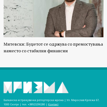
Митевски: Буџетот се одржува со премостувања
наместо со стабилни финансии
Балканска истражувачка репортерска мрежа | Ул. Мирослав Крлежа 67,
1000 Скопје | тел. +38923290280­ |
Контакт