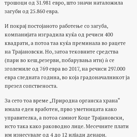
трошоци од 31.981 евро, што значи наталожила
загуби од 25.860 евра.
И покрај постојаното работење со загуба,
компанијата изградила куќа од речиси 400
квадрати, а потоа таа куќа преминала во рацете
на Трајановски. Но, затоа тековните средства
(пари во кеш,резерви, побарувања итн) ѝ се
зголемиле од 769 евра во 2017, на речиси 297.000
евра следната година, во која градоначалникот ја
презел сопственоста.
За сето тоа време „Природна органска храна“
имала еден вработен, прво уметницата како
управителка, а потоа самиот Коце Трајановски,
исто така како раководно лице. Месечните плати
им изнесувале од 4 до 12 илјади денари.