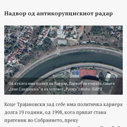
Надвор од антикорупцискиот радар
Од куќата има поглед на Вардар, Паркот на езерата, салата
„Јане Сандански“ и на хотелот „Русија“ | Фото: БИРН
Коце Трајановски зад себе има политичка кариера
долга 19 години, од 1998, кога првпат стана
пратеник во Собранието, преку