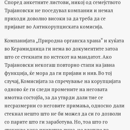
Според анкетните листови, никој од семејството
Трајановски не поседувал компании и немал
приходи доволно високи за да треба да се
пријават во Антикорупциската комисија.
Компанијата „Природна органска храна“ и куќата
во Керамидница ги нема во документите затоа
што се стекнати по истекот на мандатот. Ако
Трајановски некогаш повторно стапи на јавна
функција, ќе мора да ги пријави и нив. Во тој
случај, Комисијата за спречување на корупцијата
одново ќе ги следи промените на неговата
имотна состојба, за да утврди дали тие се
несразмерни со неговите примања, односно дали
стекнал нешто што не би можел да си го дозволи
со парите што ги заработува. Но, тоа што го
стекнува како приватно лице, не влегува во