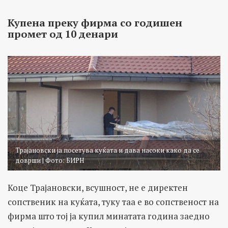
Купена преку фирма со годишен
промет од 10 денари
Трајановски ја посетува куќата и дава насоки како да се
доврши | Фото: БИРН
Коце Трајановски, всушност, не е директен
сопственик на куќата, туку таа е во сопственост на
фирма што тој ја купил минатата година заедно