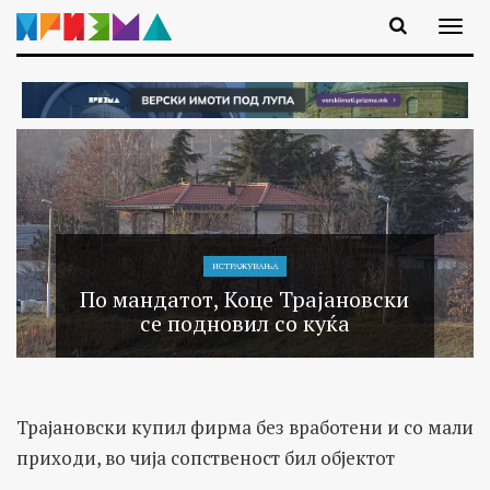
ИСТРАЖУВАЊA
По мандатот, Коце Трајановски
се подновил со куќа
Трајановски купил фирма без вработени и со мали
приходи, во чија сопственост бил објектот