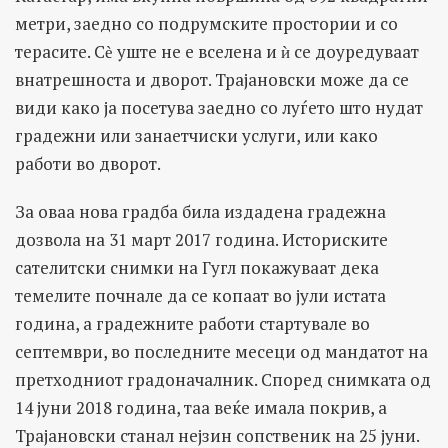
метри, заедно со подрумските простории и со
терасите. Сѐ уште не е вселена и ѝ се доуредуваат
внатрешноста и дворот. Трајановски може да се
види како ја посетува заедно со луѓето што нудат
градежни или занаетчиски услуги, или како
работи во дворот.
За оваа нова градба била издадена градежна
дозвола на 31 март 2017 година. Историските
сателитски снимки на Гугл покажуваат дека
темелите почнале да се копаат во јули истата
година, а градежните работи стартувале во
септември, во последните месеци од мандатот на
претходниот градоначалник. Според снимката од
14 јуни 2018 година, таа веќе имала покрив, а
Трајановски станал нејзин сопственик на 25 јуни.