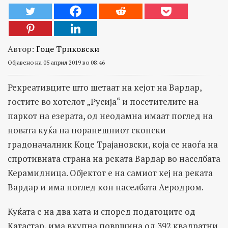
Автор:
Гоце Трпковски
Објавено на 05 април 2019 во 08:46
Рекреативците што шетаат на кејот на Вардар,
гостите во хотелот „Русија“ и посетителите на
паркот на езерата, од неодамна имаат поглед на
новата куќа на поранешниот скопски
градоначалник Коце Трајановски, која се наоѓа на
спротивната страна на реката Вардар во населбата
Керамидница. Објектот е на самиот кеј на реката
Вардар и има поглед кон населбата Аеродром.
Куќата е на два ката и според податоците од
Катастар, има вкупна површина од 392 квадратни