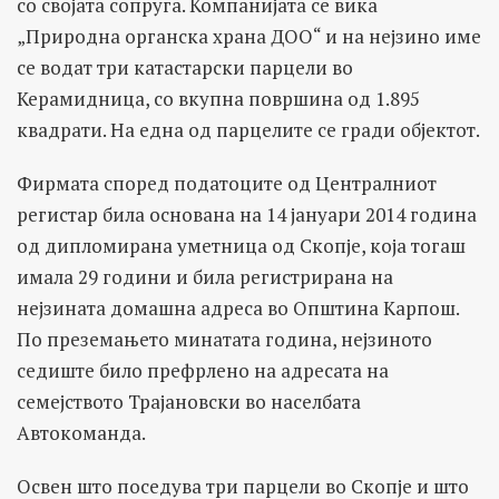
со својата сопруга. Компанијата се вика
„Природна органска храна ДОО“ и на нејзино име
се водат три катастарски парцели во
Керамидница, со вкупна површина од 1.895
квадрати. На една од парцелите се гради објектот.
Фирмата според податоците од Централниот
регистар била основана на 14 јануари 2014 година
од дипломирана уметница од Скопје, која тогаш
имала 29 години и била регистрирана на
нејзината домашна адреса во Општина Карпош.
По преземањето минатата година, нејзиното
седиште било префрлено на адресата на
семејството Трајановски во населбата
Автокоманда.
Освен што поседува три парцели во Скопје и што