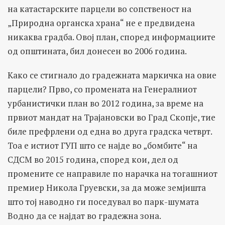
на катастарските парцели во сопственост на
„Природна органска храна“ не е предвидена
никаква градба. Овој план, според информациите
од општината, бил донесен во 2006 година.
Како се стигнало до градежната маркичка на овие
парцели? Прво, со промената на Генералниот
урбанистички план во 2012 година, за време на
првиот мандат на Трајановски во Град Скопје, тие
биле префрлени од една во друга градска четврт.
Тоа е истиот ГУП што се најде во „бомбите“ на
СДСМ во 2015 година, според кои, дел од
промените се направиле по нарачка на тогашниот
премиер Никола Груевски, за да може земјишта
што тој наводно ги поседувал во парк-шумата
Водно да се најдат во градежна зона.