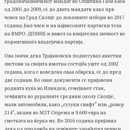
градоначалничкиот мандат во Општина Гази Баба
од 2005 до 2009, сѐ до двата мандати како прв
човек на Град Скопје до локалните избори во 2017
година. Бил член и на највисоките партиски тела
на ВМРО-ДПМНЕ и важел за влијателна личност во
поранешната владејачка партија.
Ова значи дека Трајановски поднесувал анкетни
листови за својата имотна состојба уште од 2002
година, кога е воведена оваа обврска, сѐ до пред
две години. Во овие документи се пријавени
родната куќа во Илинден, семејниот стан,
земјишта во руралните средини околу Скопје,
мали автомобили, како „сузуки свифт“ или „ровер
214“, акции во МЗТ Опрема и 9.600 евра на
сметката на ќерка му. Во 2016 година пријавил
дека од продажба на земјиште заработил речиси