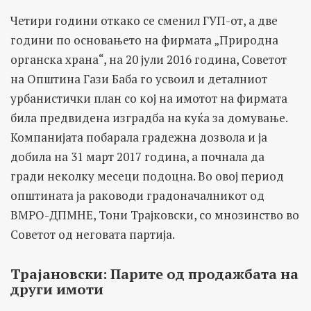
Четири години откако се сменил ГУП-от, а две
години по основањето на фирмата „Природна
органска храна“, на 20 јули 2016 година, Советот
на Општина Гази Баба го усвоил и деталниот
урбанистички план со кој на имотот на фирмата
била предвидена изградба на куќа за домување.
Компанијата побарала градежна дозвола и ја
добила на 31 март 2017 година, а почнала да
гради неколку месеци подоцна. Во овој период
општината ја раководи градоначалникот од
ВМРО-ДПМНЕ, Тони Трајковски, со мнозинство во
Советот од неговата партија.
Трајановски: Парите од продажбата на
други имоти