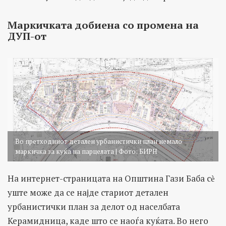
Маркичката добиена со промена на
ДУП-от
Во претходниот детален урбанистички план немало
маркичка за куќа на парцелата | Фото: БИРН
На интернет-страницата на Општина Гази Баба сѐ
уште може да се најде стариот детален
урбанистички план за делот од населбата
Керамидница, каде што се наоѓа куќата. Во него