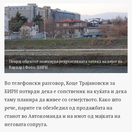
Покрај објектот поминува рекреативната патека на кејот на
Вардар | Фото: БИРН
Во телефонски разговор, Коце Трајановски за
БИРН потврди дека е сопственик на куќата и дека
таму планира да живее со семејството. Како што
рече, парите ги обезбедил од продажбата на
станот во Автокоманда и на имот од мајката на
неговата сопруга.