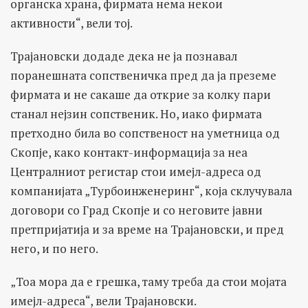
органска храна, фирмата нема некои
активности“, вели тој.
Трајановски додаде дека не ја познавал
поранешната сопственичка пред да ја преземе
фирмата и не сакаше да открие за колку пари
станал нејзин сопственик. Но, иако фирмата
претходно била во сопственост на уметница од
Скопје, како контакт-информација за неа
Централниот регистар стои имејл-адреса од
компанијата „Турбоинженеринг“, која склучувала
договори со Град Скопје и со неговите јавни
претпријатија и за време на Трајановски, и пред
него, и по него.
„Тоа мора да е грешка, таму треба да стои мојата
имејл-адреса“, вели Трајановски.