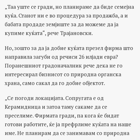
„Таа уште се гради, но планираме да биде семејна
куќа. Станот ни е во процедура за продажба, а и
бабата продаде земјиште за да можеме да ја
купиме куќата“, рече Трајановски.
Но, зошто за да ја добие куќата презел фирма што
направила загуби од речиси 26 илјади евра?
Поранешниот градоначалник рече дека не го
интересирал бизнисот со природна органска
храна, само сакал да го добие објектот.
„Се погоди локацијата. Сопругата е од
Керамидница и затоа таму сакаме да се
преселиме. Фирмата гради, па кога ќе бидат
готови работите, ќе ја префрлиме куќата на наше
име. Не планирам да се занимавам со природна