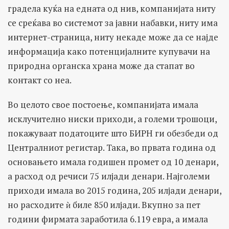
градела куќа на едната од нив, компанијата ниту
се среќава во системот за јавни набавки, ниту има
интернет-страница, ниту некаде може да се најде
информација како потенцијалните купувачи на
природна органска храна може да стапат во
контакт со неа.
Во целото свое постоење, компанијата имала
исклучително ниски приходи, а големи трошоци,
покажуваат податоците што БИРН ги обезбеди од
Централниот регистар. Така, во првата година од
основањето имала годишен промет од 10 денари,
а расход од речиси 75 илјади денари. Најголеми
приходи имала во 2015 година, 205 илјади денари,
но расходите ѝ биле 850 илјади. Вкупно за пет
години фирмата заработила 6.119 евра, а имала