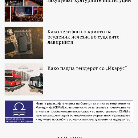
Како телефон со крипто на
осуденик исчезна во судските
лавиринти
Како падна тендерот со „Икарус“