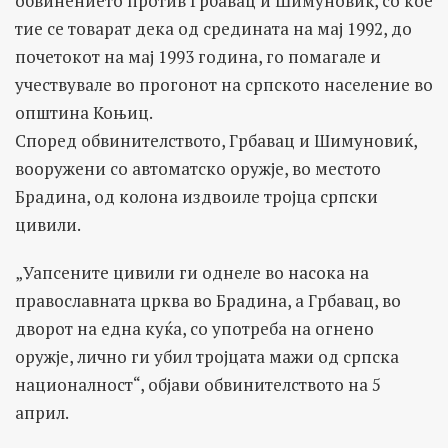
обвинението против Грбавац и Шимуновиќ, со кое
тие се товарат дека од средината на мај 1992, до
почетокот на мај 1993 година, го помагале и
учествувале во прогонот на српското население во
општина Коњиц.
Според обвинителството, Грбавац и Шимуновиќ,
вооружени со автоматско оружје, во местото
Брадина, од колона издвоиле тројца српски
цивили.
„Уапсените цивили ги однеле во насока на
православната црква во Брадина, а Грбавац, во
дворот на една куќа, со употреба на огнено
оружје, лично ги убил тројцата мажи од српска
националност“, објави обвинителството на 5
април.