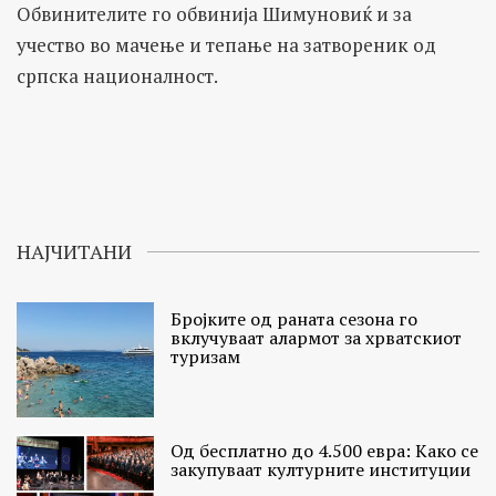
Обвинителите го обвинија Шимуновиќ и за
учество во мачење и тепање на затвореник од
српска националност.
НАЈЧИТАНИ
Бројките од раната сезона го
вклучуваат алармот за хрватскиот
туризам
Од бесплатно до 4.500 евра: Како се
закупуваат културните институции