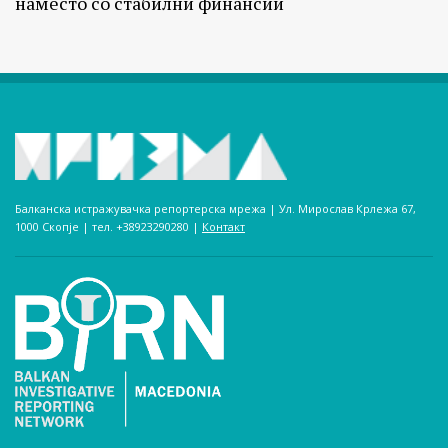
наместо со стабилни финансии
Балканска истражувачка репортерска мрежа | Ул. Мирослав Крлежа 67,
1000 Скопје | тел. +38923290280­ |
Контакт