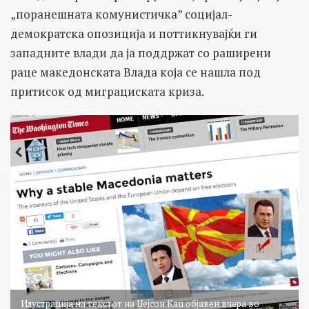
„поранешната комунистичка” социјал-
демократска опозиција и поттикнувајќи ги
западните влади да ја поддржат со раширени
раце македонската Влада која се нашла под
притисок од миграциската криза.
Илустрација на текстот на Џејсон Кац објавен вчера во