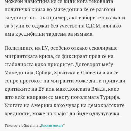
можеби навистина ќе се види кога тековната
политичка криза во Македонија ќе се разгори
следниот пат – на пример, ако изборите закажани
за 5 јуни се одржат без учество на СДСМ, или ако
има кредибилни тврдења за измама.
Политиките на ЕУ, особено откако ескалираше
мигрантската криза, се фиксираат пред сѐ на
стабилноста како приоритет. Договорот меѓу
Македонија, Србија, Хрватска и Словенија да се
сопре протокот на мигранти може да ги придуши
критиките на ЕУ кон македонската Влада, како
што веќе направи со многу поголемата Турција.
Улогата на Америка како чувар на демократските
вредности, може на крајот да биде одлучувачка.
Текстот е објавен на „
Балкан инсајт
“