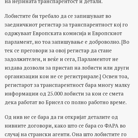
на нејзината транспарентост и детали.
Лобистите би требало да се запишуваат во
заедничкиот регистар за транспарентност кој го
одржуваат Европската комисија и Европскиот
парламент, но тоа запишување е доброволно. [Во
тек се преговори за овој регистар да стане
задолжителен, и веќе и сега, Парламентот не
издава дозволи за пристап на лобисти или други
организации кои не се регистрирале.] Освен тоа,
регистарот за транспарентност бара многу малку
информации од 25.000 лобисти за кои се смета
дека работат во Брисел со полно работно време.
Од нив не се бара да ги откријат деталите од
нивните договори, како што се бара со ФАРА во
случај на странски агенти. Она што лобистите го