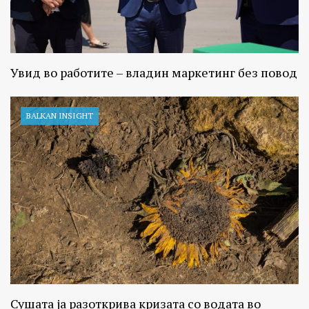
Увид во работите – владин маркетинг без повод
BALKAN INSIGHT
Сушата ја разоткрива кризата со водата во