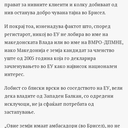
прават за нивните клиенти и колку добиваат од
нив останува добро чувана тајна во Брисел.
И покрај тоа, изненадува фактот што, според
регистарот, никој во ЕУ не лобира во име на
македонската Влада или во име на ВМРО-ДПМНЕ,
иако Македонија е земја кандидат за членство
уште од 2005 година која го декларира
зачленувањето во ЕУ како највисок национален
интерес.
Лобист со блиски врски во соседството на ЕУ, вели
дека владите од Западен Балкан, со одредени
исклучоци, не ја сфаќаат потребата од
застапување.
„Овие земји имаат амбасадори (во Брисел), но не