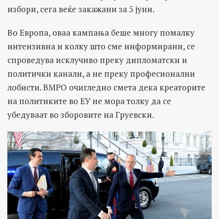
избори, сега веќе закажани за 5 јуни.
Во Европа, оваа кампања беше многу помалку
интензивна и колку што сме информирани, се
спроведува исклучиво преку дипломатски и
политички канали, а не преку професионални
лобисти. ВМРО очигледно смета дека креаторите
на политиките во ЕУ не мора толку да се
убедуваат во зборовите на Груевски.