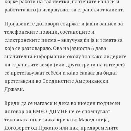
кој ќе работи на таа сметка, платените износи и
работата што ја извршуваат за странскиот клиент.
Пријавените договори содржат и јавни записи за
телефонските повици, состаноците и
електронските писма – вклучувајќи ја и темата за
која се разговарало. Ова на јавноста ѝ дава
значителни информации околу тоа како лидерите
на странските земји (или други групи на интерес)
се претставуваат себеси и како сакаат да бидат
претставени во Соединетите Американски
Држави.
Вреди да се нагласи и дека во ниеден поднесен
договор од ВМРО-ДПМНЕ не се спомнуваат
тековната политичка криза во Македонија,
Договорот од Пржино или пак, предвремените