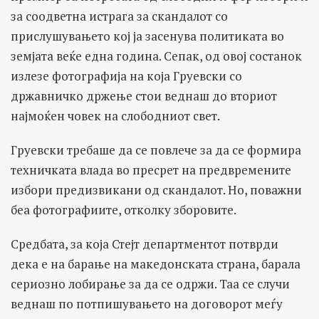
за соодветна истрага за скандалот со
прислушувањето кој ја засенува политиката во
земјата веќе една година. Сепак, од овој состанок
излезе фотографија на која Груевски сo
државничко држење стои веднаш до вториот
најмоќен човек на слободниот свет.
Груевски требаше да се повлече за да се формира
техничката влада во пресрет на предвремените
избори предизвикани од скандалот. Но, поважни
беа фотографиите, отколку зборовите.
Средбата, за која Стејт департментот потврди
дека е на барање на македонската страна, барала
сериозно лобирање за да се одржи. Таа се случи
веднаш по потпишувањето на договорот меѓу