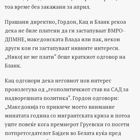
тоа време беа закажани за април.
Прашани директно, Гордон, Кац и Бланк рекоа
дека не биле платени да ги застапуваат ВМРО-
ДПМНЕ, македонската Влада или пак, некои
други кои ги застапуваат нивните интереси.
„Никој не ме плати“ беше краткиот одговор на
Бланк.
Кац одговори дека неговиот нов интерес
произлегува од „геополитичкиот став на САД за
надворешната политика“. Гордон одговори:
„Македонија го привлече моето внимание
минатата година со мигрантската криза и потоа
уште повеќе кога премиерот Груевски го посети
потпретседателот Бајден во Белата куќа пред