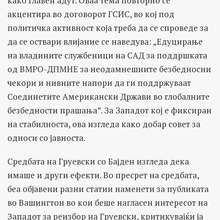
како главен адут. Оваа тема повторно се
акцентира во договорот ГСИС, во кој под
политичка активност која треба да се спроведе за
да се оствари влијание се наведува: „Едуцирање
на владините службеници на САД за поддршката
од ВМРО-ДПМНЕ за неодамнешните безбедносни
чекори и нивните напори да ги поддржуваат
Соединетите Американски Држави во глобалните
безбедности прашања”. За Западот кој е фиксиран
на стабилноста, ова изгледа како добар совет за
односи со јавноста.
Средбата на Груевски со Бајден изгледа дека
имаше и други ефекти. Во пресрет на средбата,
беа објавени разни статии наменети за публиката
во Вашингтон во кои беше нагласен интересот на
Западот за реизбор на Груевски, критикувајќи ја