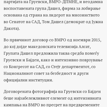
партијата на Груевски, ВМРО-ДПМНЕ, и неодамна
воспоставената група Дашел, фирма за лобирање
основана од страна на лидерот на мнозинството
во Сенатот на САД, Том Дашел (демократ од Јужна
Дакота).
Во првичниот договор со ВМРО од ноември 2015,
до кој дојде македонската телевизија Алсат,
Групата Дашел предложила таква средба помеѓу
Груевски и Бајден, како и интензивно поврзување
со Конгресот на САД, со Стејт департментот, со
Националниот совет за безбедност и други
официјални институции.
Договорената фотографија на Груевски со Бајден
беше најзабележливиот елемент од интензивната
кампања на ВМРО во пресрет на предвремените