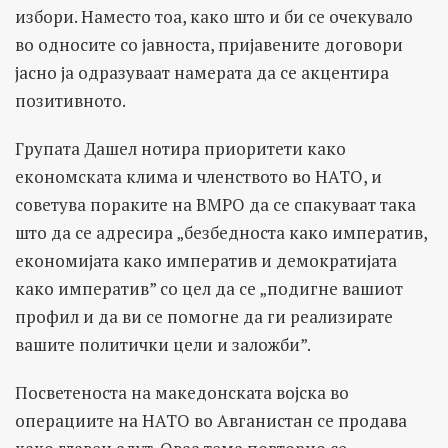
избори. Наместо тоа, како што и би се очекувало
во односите со јавноста, пријавените договори
јасно ја одразуваат намерата да се акцентира
позитивното.
Групата Дашел нотира приоритети како
економската клима и членството во НАТО, и
советува пораките на ВМРО да се спакуваат така
што да се адресира „безбедноста како императив,
економијата како императив и демократијата
како императив” со цел да се „подигне вашиот
профил и да ви се помогне да ги реализирате
вашите политички цели и заложби”.
Посветеноста на македонската војска во
операциите на НАТО во Авганистан се продава