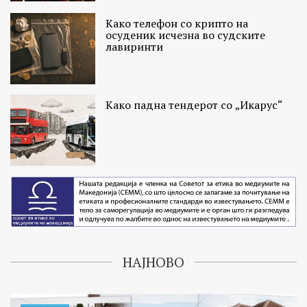
Како телефон со крипто на
осуденик исчезна во судските
лавиринти
Како падна тендерот со „Икарус“
НАЈНОВО