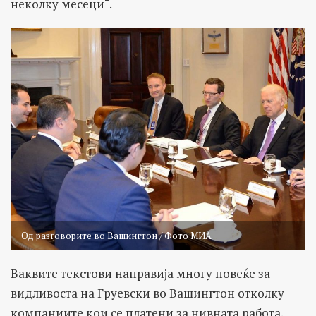
неколку месеци“.
Од разговорите во Вашингтон / Фото МИА
Ваквите текстови направија многу повеќе за
видливоста на Груевски во Вашингтон отколку
компаниите кои се платени за нивната работа.