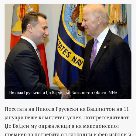
Никола Груевски и Џо Бајден во Вашингтон / Фото: МИА
Посетата на Никола Груевски на Вашингтон на 11
јануари беше комплетен успех. Потпретседателот
Џо Бајден му одржа лекција на македонскиот
премиер за потребата од слободни и фер избори и