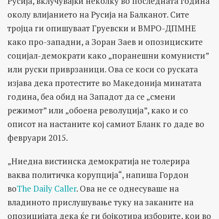
Русија, вклучувајќи неколку во последната година
околу влијанието на Русија на Балканот. Сите
тројца ги опишуваат Груевски и ВМРО-ДПМНЕ
како про-западни, а Зоран Заев и опозициските
социјал-демократи како „поранешни комунисти”
или руски приврзаници. Ова се коси со руската
изјава дека протестите во Македонија минатата
година, беа обид на Западот да се „смени
режимот” или „обоена револуција”, како и со
описот на настаните кој самиот Бланк го даде во
февруари 2015.
„Ниедна вистинска демократија не толерира
ваква политичка корупција“, напиша Гордон
во
The Daily Caller
. Ова не се однесуваше на
владиното прислушување туку на заканите на
опозицијата дека ќе ги бојкотира изборите, кои во