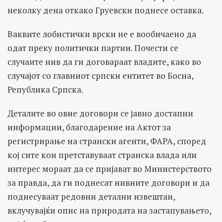
неколку дена откако Груевски поднесе оставка.
Ваквите лобистички врски не е вообичаено да
одат преку политички партии. Почести се
случаите нив да ги договараат владите, како во
случајот со главниот српски ентитет во Босна,
Република Српска.
Деталите во овие договори се јавно достапни
информации, благодарение на Актот за
регистрирање на странски агенти, ФАРА, според
кој сите кои претставуваат странска влада или
интерес мораат да се пријават во Министерството
за правда, да ги поднесат нивните договори и да
поднесуваат редовни детални извештаи,
вклучувајќи опис на природата на застапувањето,