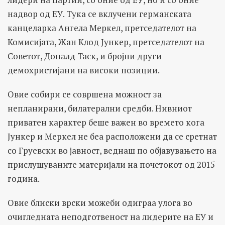
надвор од ЕУ. Тука се вклучени германската
канцеларка Ангела Меркел, претседателот на
Комисијата, Жан Клод Јункер, претседателот на
Советот, Доналд Таск, и бројни други
демохристијани на високи позиции.
Овие собири се совршена можност за
непланирани, билатерални средби. Нивниот
приватен карактер беше важен во времето кога
Јункер и Меркел не беа расположени да се сретнат
со Груевски во јавност, веднаш по објавувањето на
прислушуваните материјали на почетокот од 2015
година.
Овие блиски врски можеби одиграа улога во
очигледната неподготвеност на лидерите на ЕУ и