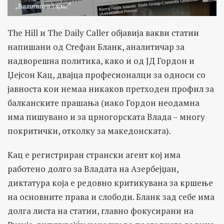
„Вашингон тајмс“
The Hill и The Daily Caller објавија вакви статии
напишани од Стефан Бланк, аналитичар за
надворешна политика, како и од ЈД Гордон и
Џејсон Кац, двајца професионалци за односи со
јавноста кои немаа никаков претходен профил за
балканските прашања (иако Гордон неодамна
има пишувано и за црногорската Влада – многу
покритички, отколку за македонската).
Кац е регистриран странски агент кој има
работено долго за Владата на Азербејџан,
диктатура која е редовно критикувана за кршење
на основните права и слободи. Бланк зад себе има
долга листа на статии, главно фокусирани на