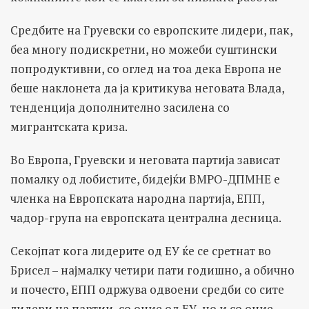
Средбите на Груевски со европските лидери, пак,
беа многу подискретни, но можеби суштински
попродуктивни, со оглед на тоа дека Eвропа не
беше наклонета да ја критикува неговата Влада,
тенденција дополнително засилена со
мигрантската криза.
Во Европа, Груевски и неговата партија зависат
помалку од лобистите, бидејќи ВМРО-ДПМНЕ е
членка на Европската народна партија, ЕПП,
чадор-група на европската централна десница.
Секојпат кога лидерите од ЕУ ќе се сретнат во
Брисел – најмалку четири пати годишно, а обично
и почесто, ЕПП одржува одвоени средби со сите
лидери на партии, со оние од ЕУ, но и со оние