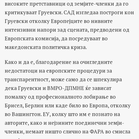
високите претставници од земјите-членки да го
критикуваат Груевски. САД изгледаа построги кон
Груевски отколку Европејците во нивните
интензивни напори зад сцената, предводени од
Европската комисија, да посредуваат во
македонската политичка криза.
Како и да е, благодарение на очигледните
недостатоци на европските процедури за
транспарентност, може само да се шпекулира
дека Груевски и ВМРО-ДПМНЕ ќе зависат
помалку од професионалното лобирање во
Брисел, Берлин или каде било во Европа, отколку
во Вашингтон. ЕУ, колку што им е познато на
авторите, како и нејзините поединечни земји-
членки, немаат ништо слично на ФАРА во смисла