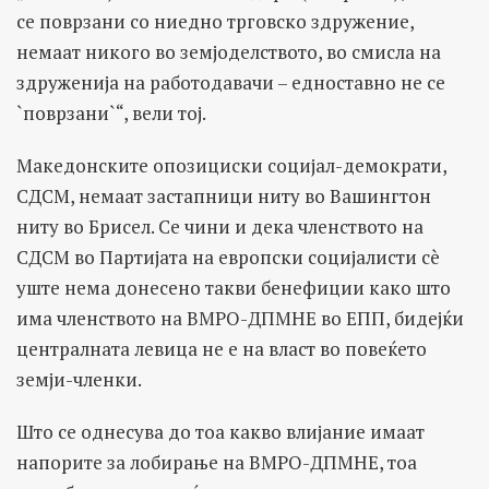
се поврзани со ниедно трговско здружение,
немаат никого во земјоделството, во смисла на
здруженија на работодавачи – едноставно не се
`поврзани`“, вели тој.
Македонските опозициски социјал-демократи,
СДСМ, немаат застапници ниту во Вашингтон
ниту во Брисел. Се чини и дека членството на
СДСМ во Партијата на европски социјалисти сè
уште нема донесено такви бенефиции како што
има членството на ВМРО-ДПМНЕ во ЕПП, бидејќи
централната левица не е на власт во повеќето
земји-членки.
Што се однесува до тоа какво влијание имаат
напорите за лобирање на ВМРО-ДПМНЕ, тоа