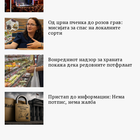
Од црна пченка до розов грав:
мисијата за спас на локалните
сорти
Вонредниот надзор за храната
покажа дека редовните потфрлаат
Пристап до информации: Нема
потпис, нема жалба