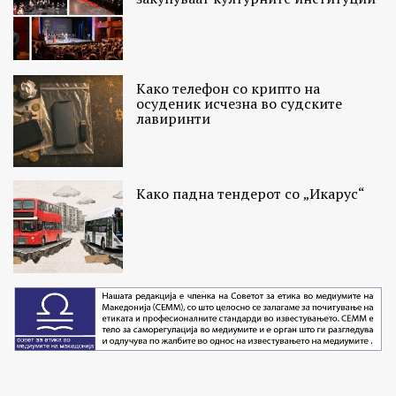
Како телефон со крипто на
осуденик исчезна во судските
лавиринти
Како падна тендерот со „Икарус“