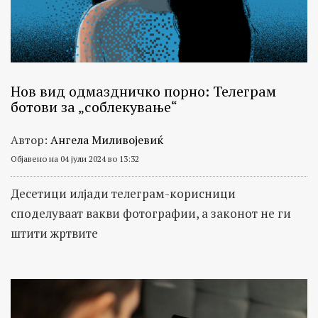
Нов вид одмаздничко порно: Телеграм
ботови за „соблекување“
Автор:
Ангела Миливојевиќ
Објавено на 04 јули 2024 во 13:32
Десетици илјади телеграм-корисници
споделуваат вакви фотографии, а законот не ги
штити жртвите