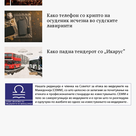
Како телефон со крипто на
осуденик исчезна во судските
лавиринти
Како падна тендерот со „Икарус“