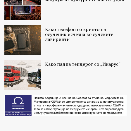
Како телефон со крипто на
осуденик исчезна во судските
лавиринти
Како падна тендерот со „Икарус“