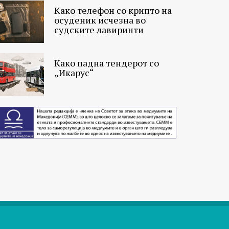
Како телефон со крипто на
осуденик исчезна во
судските лавиринти
Како падна тендерот со
„Икарус“