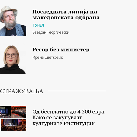
Последната линија на
македонската одбрана
ТУНЕЛ
Ѕвездан Георгиевски
Ресор без министер
Ирена Цветковиќ
ИСТРАЖУВАЊА
Од бесплатно до 4.500 евра:
Како се закупуваат
културните институции