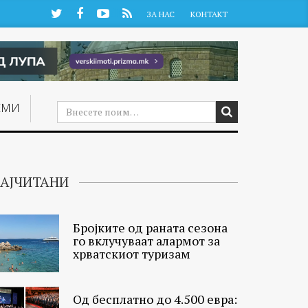
Twitter
Facebook
YouTube
RSS
ЗА НАС
КОНТАКТ
ЕМИ
АЈЧИТАНИ
Бројките од раната сезона
го вклучуваат алармот за
хрватскиот туризам
Од бесплатно до 4.500 евра: