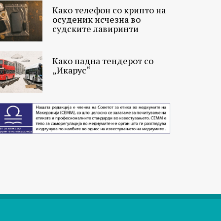
Како телефон со крипто на
осуденик исчезна во
судските лавиринти
Како падна тендерот со
„Икарус“