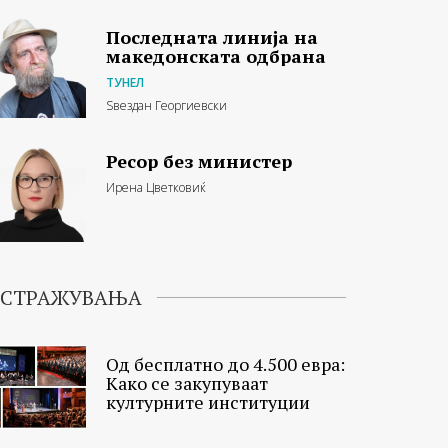
Последната линија на
македонската одбрана
ТУНЕЛ
Ѕвездан Георгиевски
Ресор без министер
Ирена Цветковиќ
ИСТРАЖУВАЊА
Од бесплатно до 4.500 евра:
Како се закупуваат
културните институции