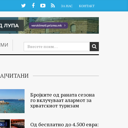
Twitter
Facebook
YouTube
RSS
ЗА НАС
КОНТАКТ
ЕМИ
АЈЧИТАНИ
Бројките од раната сезона
го вклучуваат алармот за
хрватскиот туризам
Од бесплатно до 4.500 евра: