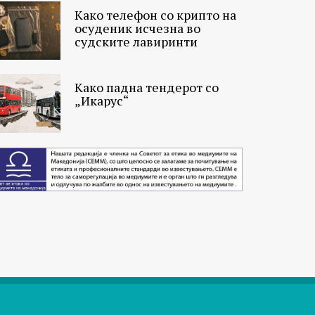
Како телефон со крипто на
осуденик исчезна во
судските лавиринти
Како падна тендерот со
„Икарус“