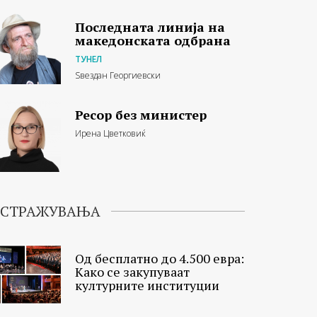
Последната линија на
македонската одбрана
ТУНЕЛ
Ѕвездан Георгиевски
Ресор без министер
Ирена Цветковиќ
ИСТРАЖУВАЊА
Од бесплатно до 4.500 евра:
Како се закупуваат
културните институции