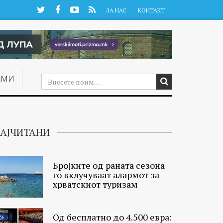
Twitter
Facebook
YouTube
RSS
ЗА НАС
КОНТАКТ
ЕМИ
АЈЧИТАНИ
Бројките од раната сезона
го вклучуваат алармот за
хрватскиот туризам
Од бесплатно до 4.500 евра: