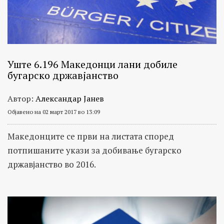
Уште 6.196 Македонци лани добиле
бугарско државјанство
Автор:
Александар Јанев
Објавено на 02 март 2017 во 13:09
Македонците се први на листата според
потпишаните укази за добивање бугарско
државјанство во 2016.