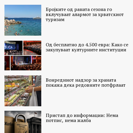
Бројките од раната сезона го
вклучуваат алармот за хрватскиот
туризам
Од бесплатно до 4.500 евра: Како се
закупуваат културните институции
Вонредниот надзор за храната
покажа дека редовните потфрлаат
Пристап до информации: Нема
потпис, нема жалба