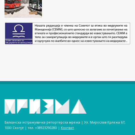
Балканска истражувачка репортерска мрежа | Ул. Мирослав Крлежа 67,
1000 Скопје | тел. +38923290280­ |
Контакт