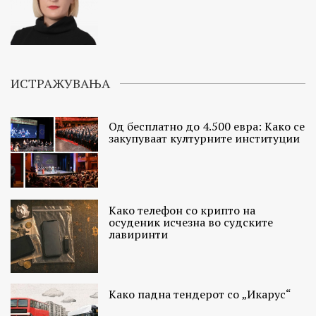
ИСТРАЖУВАЊА
Од бесплатно до 4.500 евра: Како се
закупуваат културните институции
Како телефон со крипто на
осуденик исчезна во судските
лавиринти
Како падна тендерот со „Икарус“