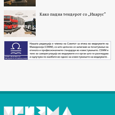
Како падна тендерот со „Икарус“