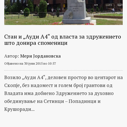
Стан и „Ауди А4“ од власта за здружението
што донира споменици
Автор:
Мери Јордановска
Објавено на 30 јуни 2015 во 10:57
Возило „Ауди А4“, деловен простор во центарот на
Скопје, без надомест и голем број грантови од
Владата има добиено Здружението за духовно
обединување на Сетинци – Попадинци и
Крушоради...