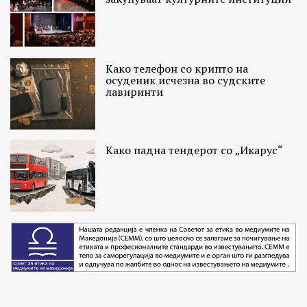
Како телефон со крипто на
осуденик исчезна во судските
лавиринти
Како падна тендерот со „Икарус“