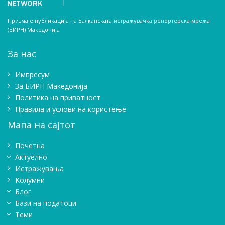
Призма е публикација на Балканската истражувачка репортерска мрежа
(БИРН) Македонија
За нас
Импресум
Зa БИРН Македонија
Политика на приватност
Правила и услови на користење
Мапа на сајтот
Почетна
Актуелно
Истражувањa
Колумни
Блог
Бази на податоци
Теми