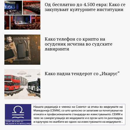
Од бесплатно до 4.500 евра: Како се
закупуваат културните институции
Како телефон со крипто на
осуденик исчезна во судските
лавиринти
Како падна тендерот со „Икарус“