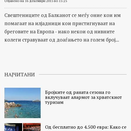
Објавено на 16 декември 2015 во 15:25
Свештениците од Балканот се меѓу оние кои им
помагаат на илјадници кои пристигнуваат на
бреговите на Европа - иако некои од нивните
колеги стравуваат од доаѓањето на голем број...
НАЈЧИТАНИ
Бројките од раната сезона го
вклучуваат алармот за хрватскиот
туризам
Од бесплатно до 4.500 евра: Како се