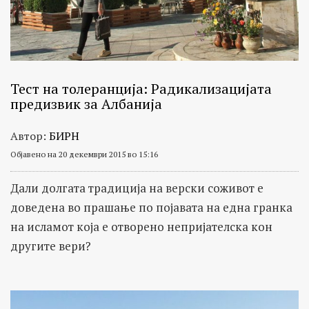
Тест на толеранција: Радикализацијата
предизвик за Албанија
Автор:
БИРН
Објавено на 20 декември 2015 во 15:16
Дали долгата традиција на верски соживот е
доведена во прашање по појавата на една гранка
на исламот која е отворено непријателска кон
другите вери?