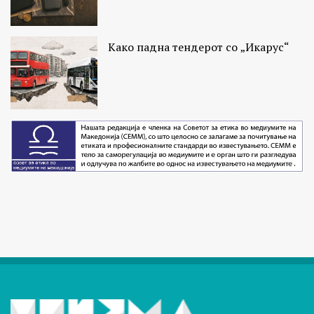
Како падна тендерот со „Икарус“