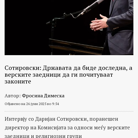
Сотировски: Државата да биде доследна, а
верските заедници да ги почитуваат
законите
Автор:
Фросина Димеска
Објавено на 26 јуни 2025 во 9:54
Интервју со Даријан Сотировски, поранешен
директор на Комисијата за односи меѓу верските
заедници и религиозни групи