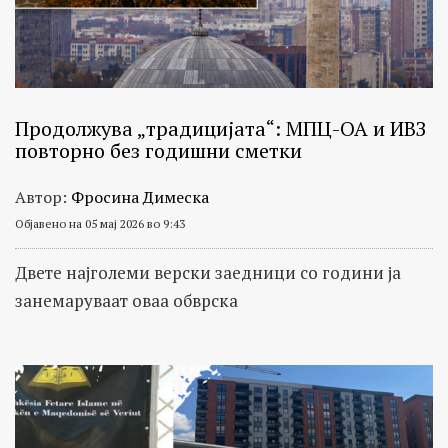
Продолжува „традицијата“: МПЦ-ОА и ИВЗ
повторно без годишни сметки
Автор:
Фросина Димеска
Објавено на 05 мај 2026 во 9:43
Двете најголеми верски заедници со години ја
занемаруваат оваа обврска