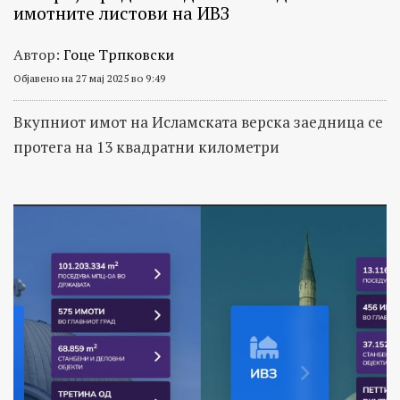
имотните листови на ИВЗ
Автор:
Гоце Трпковски
Објавено на 27 мај 2025 во 9:49
Вкупниот имот на Исламската верска заедница се
протега на 13 квадратни километри