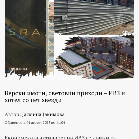
Верски имоти, световни приходи – ИВЗ и
хотел со пет ѕвезди
Автор:
Јасмина Јакимова
Објавено на 04 август 2025 во 11:04
Eкономската активност на ИВЗ се движи од