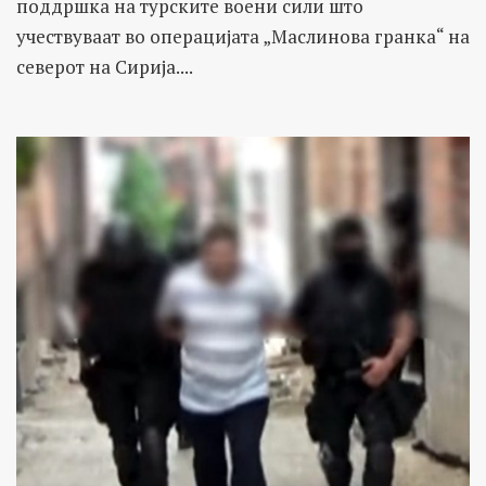
поддршка на турските воени сили што
учествуваат во операцијата „Маслинова гранка“ на
северот на Сирија....