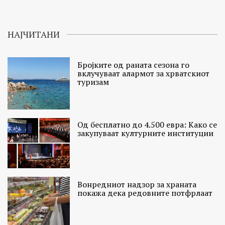
НАЈЧИТАНИ
Бројките од раната сезона го
вклучуваат алармот за хрватскиот
туризам
Од бесплатно до 4.500 евра: Како се
закупуваат културните институции
Вонредниот надзор за храната
покажа дека редовните потфрлаат