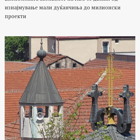
изнајмување мали дуќанчиња до милионски
проекти