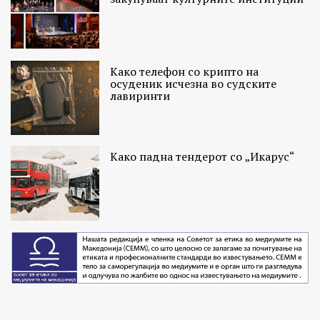
Како телефон со крипто на
осуденик исчезна во судските
лавиринти
Како падна тендерот со „Икарус“