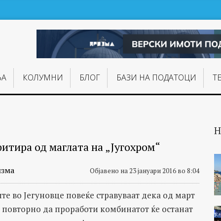
ЊA
КОЛУМНИ
БЛОГ
БАЗИ НА ПОДАТОЦИ
Т
Н
фитира од маглата на „Југохром“
зма
Објавено на 23 јануари 2016 во 8:04
те во Јегуновце повеќе стравуваат дека од март
а повторно да проработи комбинатот ќе останат