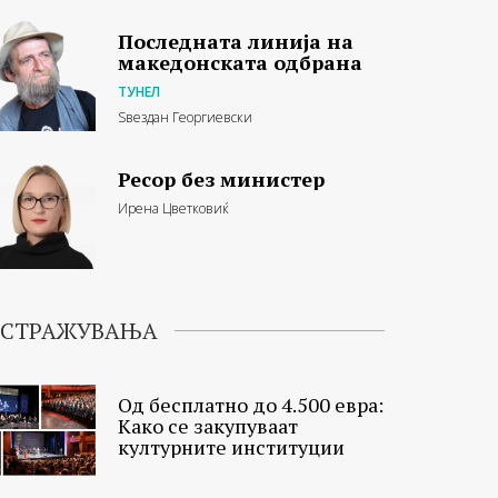
Последната линија на
македонската одбрана
ТУНЕЛ
Ѕвездан Георгиевски
Ресор без министер
Ирена Цветковиќ
ИСТРАЖУВАЊА
Од бесплатно до 4.500 евра:
Како се закупуваат
културните институции