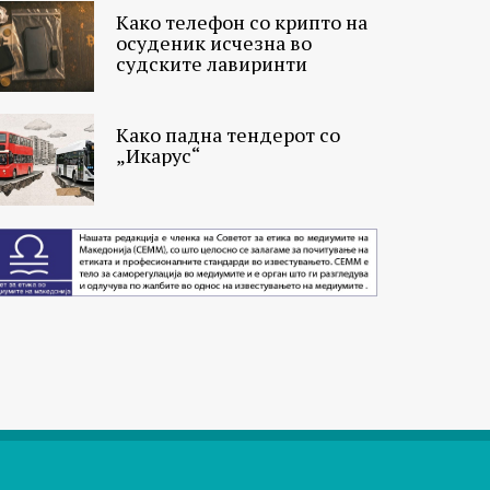
Како телефон со крипто на
осуденик исчезна во
судските лавиринти
Како падна тендерот со
„Икарус“