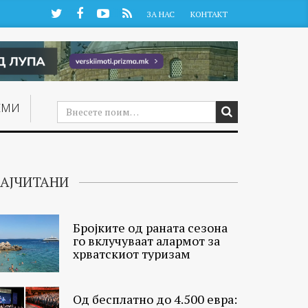
Twitter
Facebook
YouTube
RSS
ЗА НАС
КОНТАКТ
ЕМИ
АЈЧИТАНИ
Бројките од раната сезона
го вклучуваат алармот за
хрватскиот туризам
Од бесплатно до 4.500 евра: