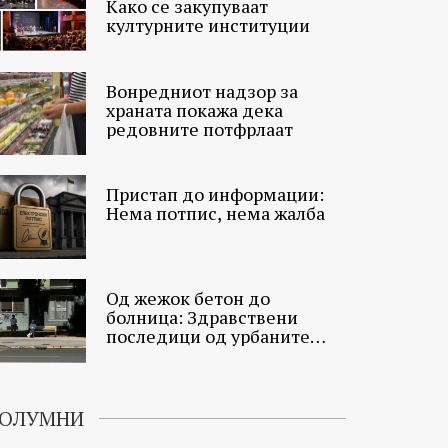
Како се закупуваат
културните институции
Вонредниот надзор за
храната покажа дека
редовните потфрлаат
Пристап до информации:
Нема потпис, нема жалба
Од жежок бетон до
болница: Здравствени
последици од урбаните
топлински острови
ОЛУМНИ