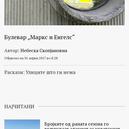
Булевар „Маркс и Енгелс“
Автор:
Небеска Скопјановна
Објавено на 01 април 2017 во 8:28
Раскази: Улиците што ги нема
НАЈЧИТАНИ
Бројките од раната сезона го
вклучуваат алармот за хрватскиот