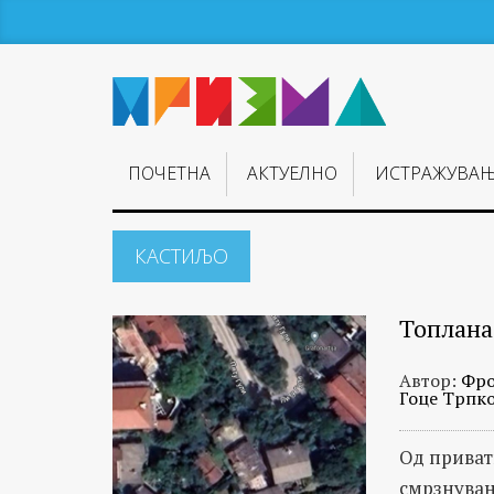
ПОЧЕТНА
АКТУЕЛНО
ИСТРАЖУВА
КАСТИЉО
Топлана 
Автор:
Фро
Гоце Трпк
Од привати
смрзнува