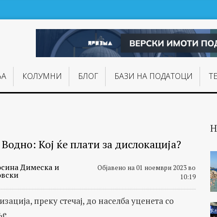
ЊA
КОЛУМНИ
БЛОГ
БАЗИ НА ПОДАТОЦИ
Т
Н
Водно: Кој ќе плати за дислокација?
сина Димеска и
Објавено на 01 ноември 2023 во
овски
10:19
зација, преку стечај, до населба уценета со
ње