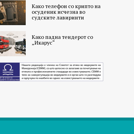
Како телефон со крипто на
осуденик исчезна во
судските лавиринти
Како падна тендерот со
„Икарус“