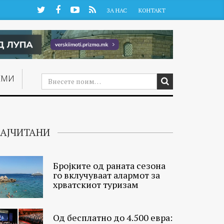
Twitter
Facebook
YouTube
RSS
ЗА НАС
КОНТАКТ
ЕМИ
АЈЧИТАНИ
Бројките од раната сезона
го вклучуваат алармот за
хрватскиот туризам
Од бесплатно до 4.500 евра: