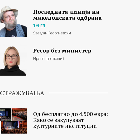
Последната линија на
македонската одбрана
ТУНЕЛ
Ѕвездан Георгиевски
Ресор без министер
Ирена Цветковиќ
ИСТРАЖУВАЊА
Од бесплатно до 4.500 евра:
Како се закупуваат
културните институции