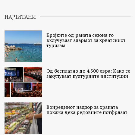
НАЈЧИТАНИ
Бројките од раната сезона го
вклучуваат алармот за хрватскиот
туризам
Од бесплатно до 4.500 евра: Како се
закупуваат културните институции
Вонредниот надзор за храната
покажа дека редовните потфрлаат