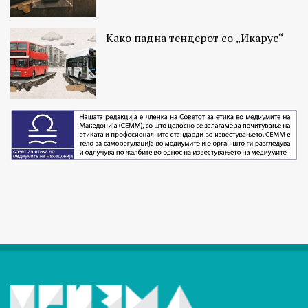
Како падна тендерот со „Икарус“