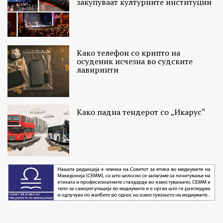
закупуваат културните институции
Како телефон со крипто на
осуденик исчезна во судските
лавиринти
Како падна тендерот со „Икарус“