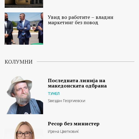
Увид во работите – владин
маркетинг без повод
КОЛУМНИ
Последната линија на
македонската одбрана
ТУНЕЛ
Ѕвездан Георгиевски
Ресор без министер
Ирена Цветковиќ