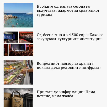
Бројките од раната сезона го
вклучуваат алармот за хрватскиот
туризам
Од бесплатно до 4.500 евра: Како се
закупуваат културните институции
Вонредниот надзор за храната
покажа дека редовните потфрлаат
Пристап до информации: Нема
потпис, нема жалба