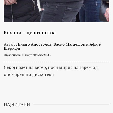
Кочани – денот потоа
Автор:
Владо Апостолов, Васко Маглешов и Афије
Шерифи
Објавено на 17 март 2025 во 20:43
Секој налет на ветер, носи мирис на гареж од
опожарената дискотека
НАЈЧИТАНИ