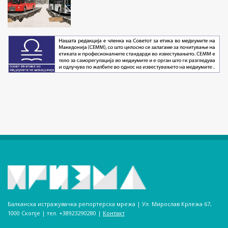
Балканска истражувачка репортерска мрежа | Ул. Мирослав Крлежа 67,
1000 Скопје | тел. +38923290280­ |
Контакт