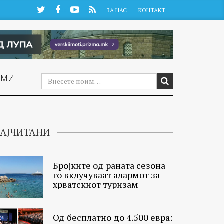
Twitter
Facebook
YouTube
RSS
ЗА НАС
КОНТАКТ
ЕМИ
АЈЧИТАНИ
Бројките од раната сезона
го вклучуваат алармот за
хрватскиот туризам
Од бесплатно до 4.500 евра: