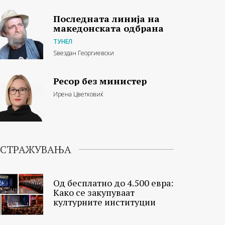
Последната линија на
македонската одбрана
ТУНЕЛ
Ѕвездан Георгиевски
Ресор без министер
Ирена Цветковиќ
ИСТРАЖУВАЊА
Од бесплатно до 4.500 евра:
Како се закупуваат
културните институции