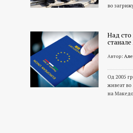
во загриж
Над сто
станале
Автор:
Але
Од 2005 г
живеат во
на Македо