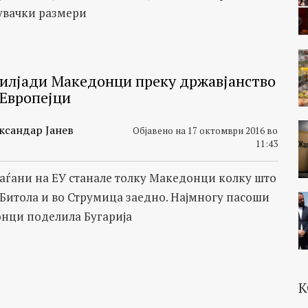
увачки размери
 илјади Македонци преку државјанство
 Европејци
ксандар Јанев
Објавено на 17 октомври 2016 во
11:43
раѓани на ЕУ станале толку Македонци колку што
 Битола и во Струмица заедно. Најмногу пасоши
нци поделила Бугарија
К