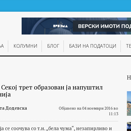
ЊA
КОЛУМНИ
БЛОГ
БАЗИ НА ПОДАТОЦИ
Т
Н
 Секој трет образован ја напуштил
нија
та Додевска
Објавено на 04 ноември 2016 во
11:13
 се соочува со т.н. „бела чума“, незапирливо и