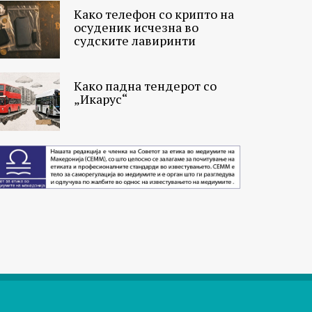
Како телефон со крипто на
осуденик исчезна во
судските лавиринти
Како падна тендерот со
„Икарус“