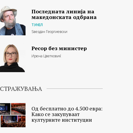
Последната линија на
македонската одбрана
ТУНЕЛ
Ѕвездан Георгиевски
Ресор без министер
Ирена Цветковиќ
ИСТРАЖУВАЊА
Од бесплатно до 4.500 евра:
Како се закупуваат
културните институции