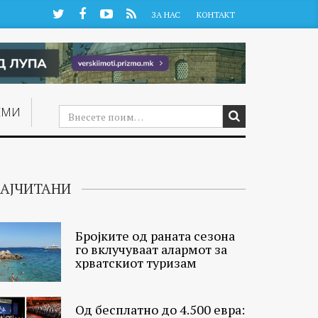
Twitter
Facebook
YouTube
RSS
ЗА НАС
КОНТАКТ
ЕМИ
АЈЧИТАНИ
Бројките од раната сезона
го вклучуваат алармот за
хрватскиот туризам
Од бесплатно до 4.500 евра: