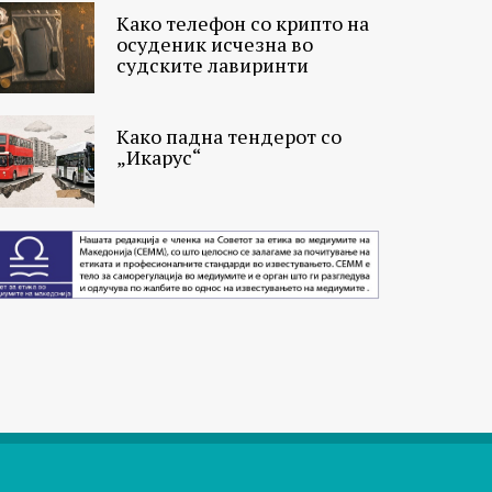
Како телефон со крипто на
осуденик исчезна во
судските лавиринти
Како падна тендерот со
„Икарус“