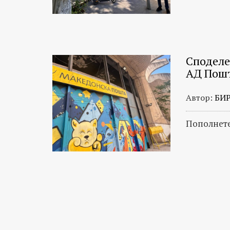
Споделет
АД Пош
Автор:
БИ
Пополнете