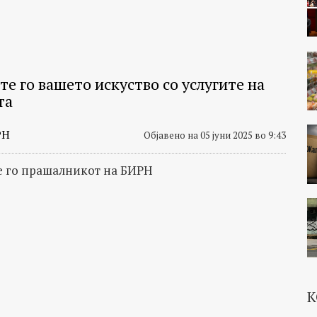
е го вашето искуство со услугите на
та
РН
Објавено на 05 јуни 2025 во 9:43
 го прашалникот на БИРН
К