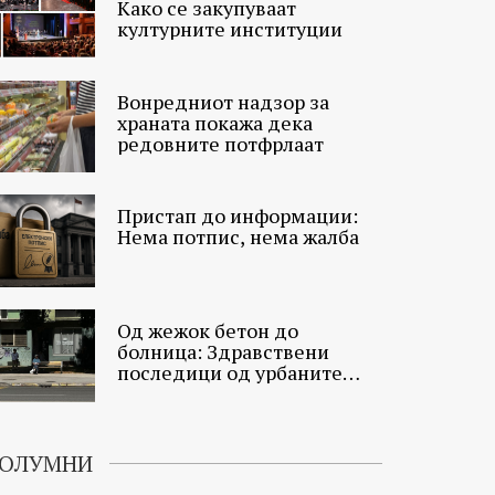
Како се закупуваат
културните институции
Вонредниот надзор за
храната покажа дека
редовните потфрлаат
Пристап до информации:
Нема потпис, нема жалба
Од жежок бетон до
болница: Здравствени
последици од урбаните
топлински острови
ОЛУМНИ