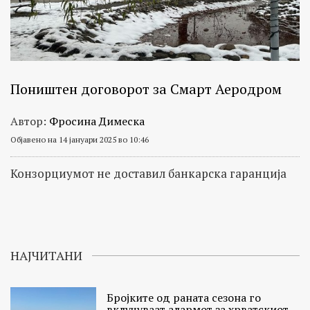
Поништен договорот за Смарт Аеродром
Автор:
Фросина Димеска
Објавено на 14 јануари 2025 во 10:46
Конзорциумот не доставил банкарска гаранција
НАЈЧИТАНИ
Бројките од раната сезона го
вклучуваат алармот за хрватскиот