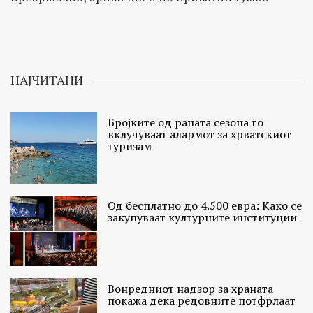
НАЈЧИТАНИ
Бројките од раната сезона го
вклучуваат алармот за хрватскиот
туризам
Од бесплатно до 4.500 евра: Како се
закупуваат културните институции
Вонредниот надзор за храната
покажа дека редовните потфрлаат