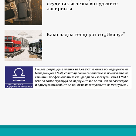
осуденик исчезна во судските
лавиринти
Како падна тендерот со „Икарус“